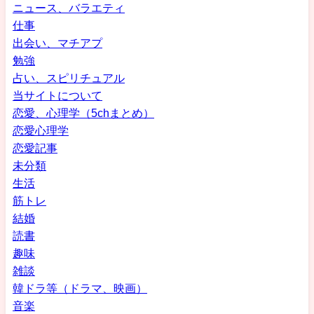
ニュース、バラエティ
仕事
出会い、マチアプ
勉強
占い、スピリチュアル
当サイトについて
恋愛、心理学（5chまとめ）
恋愛心理学
恋愛記事
未分類
生活
筋トレ
結婚
読書
趣味
雑談
韓ドラ等（ドラマ、映画）
音楽