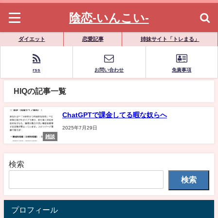
陰恋-いんこい-
ダイエット
恋愛記事
姉妹サイト「トレまる」
rss
お問い合わせ
免責事項
HIQの記事一覧
ChatGPTで課金してる暇な奴らへ
2025年7月29日
雑談
検索
検索
プロフィール