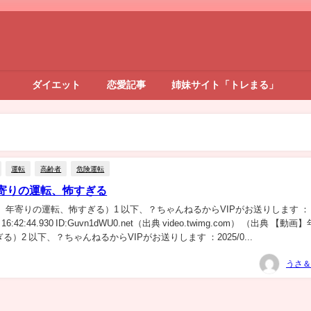
ダイエット
恋愛記事
姉妹サイト「トレまる」
運転
高齢者
危険運転
寄りの運転、怖すぎる
】年寄りの運転、怖すぎる）1 以下、？ちゃんねるからVIPがお送りします ：
水) 16:42:44.930 ID:Guvn1dWU0.net（出典 video.twimg.com） （出典 【動
）2 以下、？ちゃんねるからVIPがお送りします ：2025/0...
うさ＆