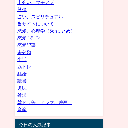
出会い、マチアプ
勉強
占い、スピリチュアル
当サイトについて
恋愛、心理学（5chまとめ）
恋愛心理学
恋愛記事
未分類
生活
筋トレ
結婚
読書
趣味
雑談
韓ドラ等（ドラマ、映画）
音楽
今日の人気記事