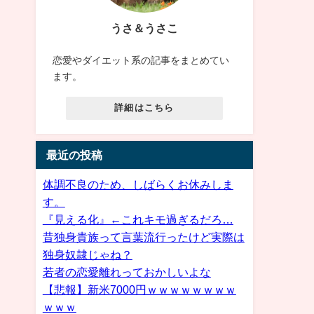
うさ＆うさこ
恋愛やダイエット系の記事をまとめてい
ます。
詳細はこちら
最近の投稿
体調不良のため、しばらくお休みしま
す。
『見える化』←これキモ過ぎるだろ…
昔独身貴族って言葉流行ったけど実際は
独身奴隷じゃね？
若者の恋愛離れっておかしいよな
【悲報】新米7000円ｗｗｗｗｗｗｗｗ
ｗｗｗ