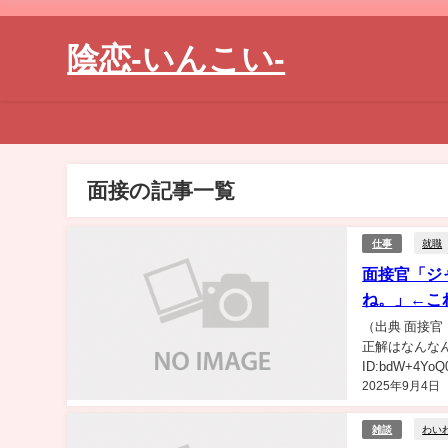
陰恋-いんこい-
面接の記事一覧
就職
仕事
面接官「ジ
ね。」←こ
（出典 面接
正解はなんなん）1
ID:bdW+
2025年9月4日
人不採用ね。..
わい
雑談