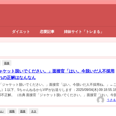
ダイエット
恋愛記事
姉妹サイト「トレまる」
面接
ャケット脱いでください。」面接官「はい。今脱いだ人不採用
れの正解はなんなん
官「ジャケット脱いでください。」面接官「はい。今脱いだ人不採用ね。」←
 以下、5ちゃんねるからVIPがお送りします ：2025/09/04(木) 09:18:55.18
4YoQ0不正解。 （出典 面接官「ジャケット脱いでください。」面接官「はい。今
.
うさ＆
わい
就職
面接
ネタ