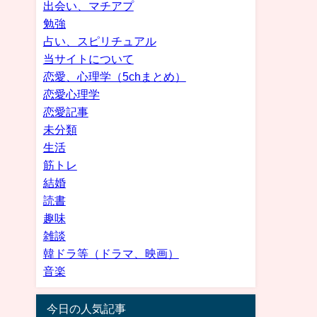
出会い、マチアプ
勉強
占い、スピリチュアル
当サイトについて
恋愛、心理学（5chまとめ）
恋愛心理学
恋愛記事
未分類
生活
筋トレ
結婚
読書
趣味
雑談
韓ドラ等（ドラマ、映画）
音楽
今日の人気記事