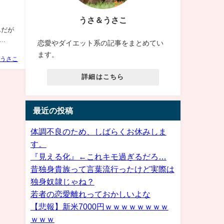
うさ＆うさこ
たんだが
恋愛やダイエット系の記事をまとめてい
ます。
うさこ
詳細はこちら
最近の投稿
体調不良のため、しばらくお休みしま
す。
『見える化』←これキモ過ぎるだろ…
昔独身貴族って言葉流行ったけど実際は
独身奴隷じゃね？
若者の恋愛離れっておかしいよな
【悲報】新米7000円ｗｗｗｗｗｗｗｗ
ｗｗｗ