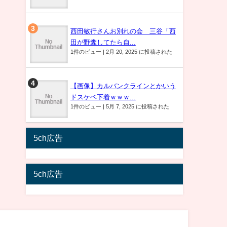
西田敏行さんお別れの会 三谷「西
田が野糞してたら自...
1件のビュー
|
2月 20, 2025 に投稿された
【画像】カルバンクラインとかいう
ドスケベ下着ｗｗｗ...
1件のビュー
|
5月 7, 2025 に投稿された
5ch広告
5ch広告