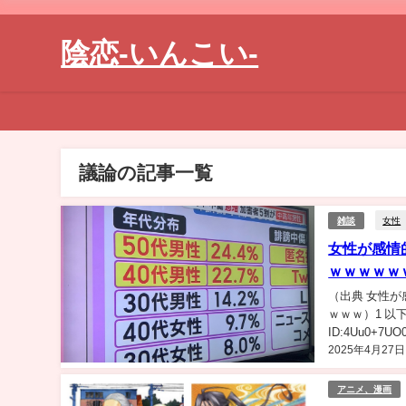
陰恋-いんこい-
議論の記事一覧
女性
雑談
女性が感情
ｗｗｗｗｗ
（出典 女性
ｗｗｗ）1 以下、
ID:4Uu0
2025年4月27日
ｗｗｗｗｗｗｗｗ
アニメ、漫画