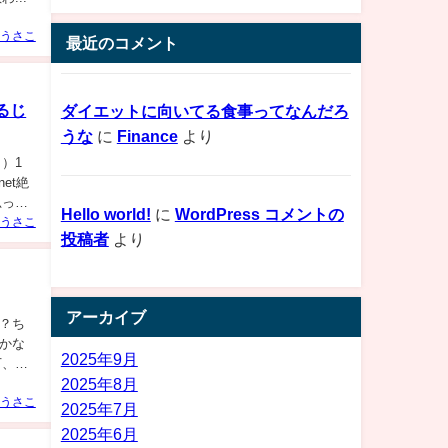
うさこ
最近のコメント
るじ
ダイエットに向いてる食事ってなんだろ
うな
に
Finance
より
）1
net絶
思って
Hello world!
に
WordPress コメントの
うさこ
投稿者
より
アーカイブ
、？ち
カツかな
2025年9月
下、？
2025年8月
うさこ
2025年7月
2025年6月