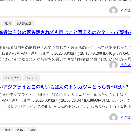
うさ＆
死刑
死刑廃止論
論者は自分の家族殺されても同じこと言えるのか？」って話あ
刑廃止論者は自分の家族殺されても同じこと言えるのか？」って話あるじゃん？
らVIPがお送りします ：2025/03/31(月) 18:13:49.209 ID:4Cg4cWKF0.
思うわ バイク盗まれてから育ちの悪いガキや前科者は全員＊ばいいと心から
うさ＆
アジフライ
トンカツ
いアジフライとこの町いちばんのトンカツ←どっち食べたい？
一うまいアジフライとこの町いちばんのトンカツ←どっち食べたい？）1 以下
お送りします ：2025/03/31(月) 18:36:28.047 ID:d85Ot+8TM.netトン
界一うまいアジフライとこの町いちばんのトンカツ←どっち食べたい？）2 以
うさ＆
議論
政治
所得