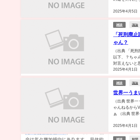
2025年4月5日
議論
雑談
「死刑廃止
ゃん？
（出典 「死
以下、？ちゃんねるか
対言えないと
2025年4月1日
るもん、...
議論
雑談
世界一うま
（出典 世界
ゃんねるからVIPが
ぁ （出典 世
ちゃ...
2025年4月1日
疑問
雑談