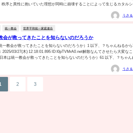
、秩序と異性に抱いていた理想が同時に崩壊することによって生じるカタルシ
うさ＆
統一教会
世界平和統一家庭連合
教会が救ってきたことを知らないのだろうか
統一教会が救ってきたことを知らないのだろうか）1 以下、？ちゃんねるからV
25/03/27(木) 12:18:01.895 ID:l0pTVMrA0.net解散なんてさせたら大変な
 日本は統一教会が救ってきたことを知らないのだろうか）61 以下、？ちゃん
うさ＆
1
2
3