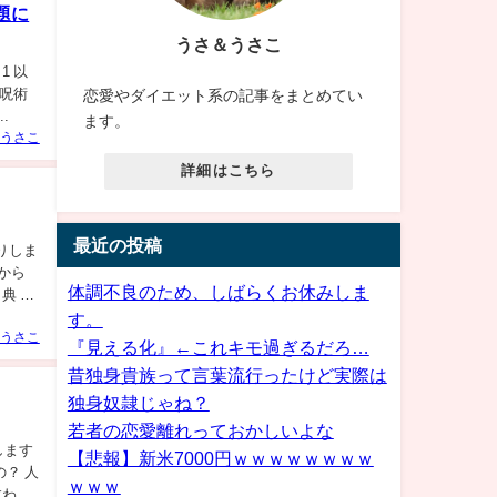
題に
うさ＆うさこ
1 以
et呪術
恋愛やダイエット系の記事をまとめてい
.
ます。
うさこ
詳細はこちら
最近の投稿
りしま
るから
体調不良のため、しばらくお休みしま
典 ち
す。
うさこ
『見える化』←これキモ過ぎるだろ…
昔独身貴族って言葉流行ったけど実際は
独身奴隷じゃね？
若者の恋愛離れっておかしいよな
します
【悲報】新米7000円ｗｗｗｗｗｗｗｗ
るの？ 人
ｗｗｗ
...