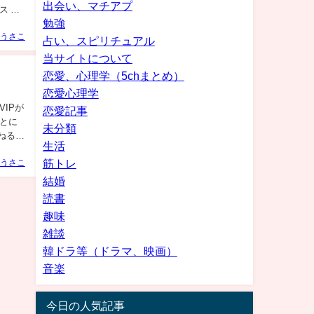
出会い、マチアプ
ス こ
勉強
うさこ
占い、スピリチュアル
当サイトについて
恋愛、心理学（5chまとめ）
恋愛心理学
IPが
恋愛記事
ことに
未分類
ねる
生活
筋トレ
うさこ
結婚
読書
趣味
雑談
韓ドラ等（ドラマ、映画）
音楽
今日の人気記事