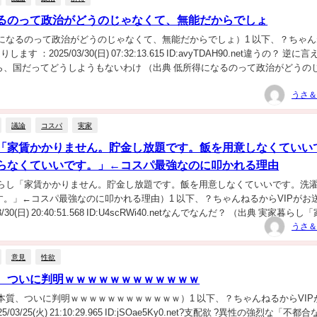
るのって政治がどうのじゃなくて、無能だからでしょ
得になるのって政治がどうのじゃなくて、無能だからでしょ）1 以下、？ちゃ
ます ：2025/03/30(日) 07:32:13.615 ID:avyTDAH90.net違うの？ 逆に
ら、国だってどうしようもないわけ （出典 低所得になるのって政治がどうの
うさ＆
議論
コスパ
実家
「家賃かかりません。貯金し放題です。飯を用意しなくていい
らなくていいです。」←コスパ最強なのに叩かれる理由
暮らし「家賃かかりません。貯金し放題です。飯を用意しなくていいです。洗
す。」←コスパ最強なのに叩かれる理由）1 以下、？ちゃんねるからVIPがお
3/30(日) 20:40:51.568 ID:U4scRWi40.netなんでなんだ？ （出典 実家暮ら
うさ＆
意見
性欲
、ついに判明ｗｗｗｗｗｗｗｗｗｗｗｗ
本質、ついに判明ｗｗｗｗｗｗｗｗｗｗｗｗ）1 以下、？ちゃんねるからVIP
/03/25(火) 21:10:29.965 ID:jSOae5Ky0.net?支配欲 ?異性の強烈な「不都