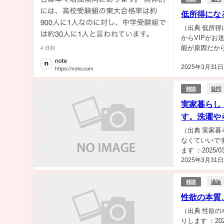
低所得にな
（出典 低所
からVIPがお送りし
能が原因だか
くて...
2025年3月31日
疑問
雑談
実家暮らし
す。洗濯や
（出典 実家
なくていいで
ます ：2025/0
2025年3月31日
かり...
議論
雑談
性欲の本質
（出典 性欲の
りします ：2025