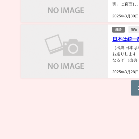
実」に直面し
の２...
2025年3月30日
議論
雑談
日本は統一
（出典 日本は
お送りします ：20
なるぞ （出典
か...
2025年3月28日