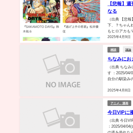
【悲報】週
なる
（出典 【悲
下、？ちゃんねるから
もヒロアカもマッ
2025年4月9日
議論
雑談
ちなみにお
（出典 ちなみ
す ：2025/04
自分の馴染み
なみ...
2025年4月8日
アニメ、漫画
今日VIP
（出典 今日V
：2025/04/0
の道を外れたら