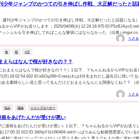
刊少年ジャンプのかつての引き伸ばし作戦、大正解だったと話
報】週刊少年ジャンプのかつての引き伸ばし作戦、大正解だったと話題になる）
VIPがお送りします ：2025/04/08(火) 12:24:19.975 ID:P5zBJAyc0.n
シュルも引き伸ばしてればこんな惨状にはならなかった （出典 i.imgur.co..
うさ＆
春
桜
4月
まえらはなんで桜が好きなの？？
におまえらはなんで桜が好きなの？？）1 以下、？ちゃんねるからVIPがお送
/07(月) 18:02:54.602 ID:w5OqJ89+0.netおれは4月生まれだし誕生日に咲いて
のある素晴らしい花と思ってるんだけどおまえらなんにも関係なくね？？ （出
うさ＆
悩み
議論
ジャンプルーキー
に漫画をあげたんだが受けが悪い
IPに漫画をあげたんだが受けが悪い）1 以下、？ちゃんねるからVIPがお送り
4(金) 17:00:32.022 ID:1MApY3zU00404.netやっぱりみんな勧善懲悪望んでい
絶対に幸せになってはいけないと思う人多いの？ 悪人でも人の道に戻れば救わ