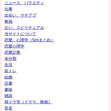
ニュース、バラエティ
仕事
出会い、マチアプ
勉強
占い、スピリチュアル
当サイトについて
恋愛、心理学（5chまとめ）
恋愛心理学
恋愛記事
未分類
生活
筋トレ
結婚
読書
趣味
雑談
韓ドラ等（ドラマ、映画）
音楽