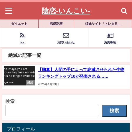
陰恋-いんこい-
ダイエット
恋愛記事
姉妹サイト「トレまる」
rss
お問い合わせ
免責事項
絶滅の記事一覧
【胸糞】人間の手によって絶滅させられた生物
ランキングトップ10が発表される……
雑談
2025年4月23日
検索
検索
プロフィール