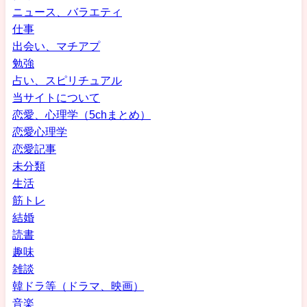
ニュース、バラエティ
仕事
出会い、マチアプ
勉強
占い、スピリチュアル
当サイトについて
恋愛、心理学（5chまとめ）
恋愛心理学
恋愛記事
未分類
生活
筋トレ
結婚
読書
趣味
雑談
韓ドラ等（ドラマ、映画）
音楽