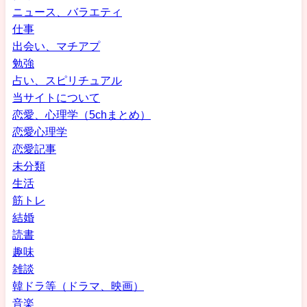
ニュース、バラエティ
仕事
出会い、マチアプ
勉強
占い、スピリチュアル
当サイトについて
恋愛、心理学（5chまとめ）
恋愛心理学
恋愛記事
未分類
生活
筋トレ
結婚
読書
趣味
雑談
韓ドラ等（ドラマ、映画）
音楽