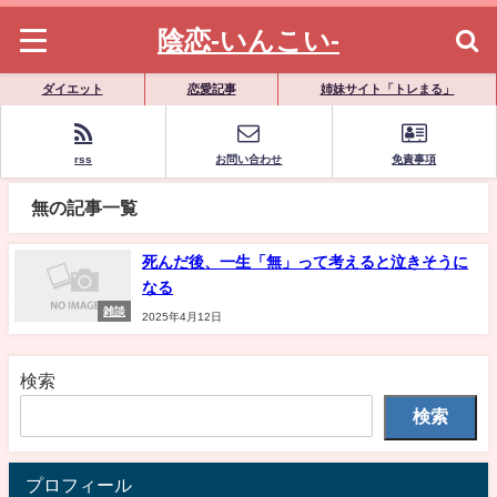
陰恋-いんこい-
ダイエット
恋愛記事
姉妹サイト「トレまる」
rss
お問い合わせ
免責事項
無の記事一覧
死んだ後、一生「無」って考えると泣きそうに
なる
雑談
2025年4月12日
検索
検索
プロフィール