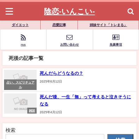
陰恋-いんこい-
ダイエット
恋愛記事
姉妹サイト「トレまる」
rss
お問い合わせ
免責事項
死後の記事一覧
死んだらどうなるの？
2025年6月12日
占い、スピリチュア
ル
死んだ後、一生「無」って考えると泣きそうに
なる
雑談
2025年4月12日
検索