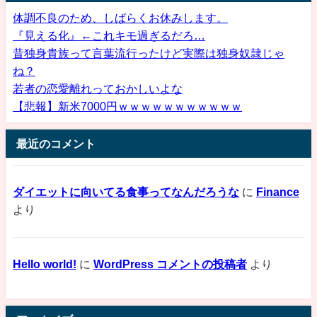
体調不良のため、しばらくお休みします。
『見える化』←これキモ過ぎるだろ…
昔独身貴族って言葉流行ったけど実際は独身奴隷じゃ
ね？
若者の恋愛離れっておかしいよな
【悲報】新米7000円ｗｗｗｗｗｗｗｗｗｗｗ
最近のコメント
ダイエットに向いてる食事ってなんだろうな
に
Finance
より
Hello world!
に
WordPress コメントの投稿者
より