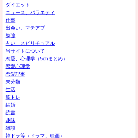
ダイエット
ニュース、バラエティ
仕事
出会い、マチアプ
勉強
占い、スピリチュアル
当サイトについて
恋愛、心理学（5chまとめ）
恋愛心理学
恋愛記事
未分類
生活
筋トレ
結婚
読書
趣味
雑談
韓ドラ等（ドラマ、映画）