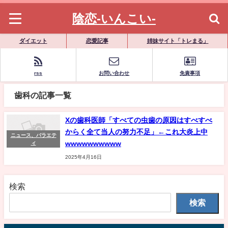
陰恋-いんこい-
ダイエット
恋愛記事
姉妹サイト「トレまる」
rss
お問い合わせ
免責事項
歯科の記事一覧
Xの歯科医師「すべての虫歯の原因はすべすべ
からく全て当人の努力不足」←これ大炎上中
ニュース、バラエテ
wwwwwwwwww
ィ
2025年4月16日
検索
検索