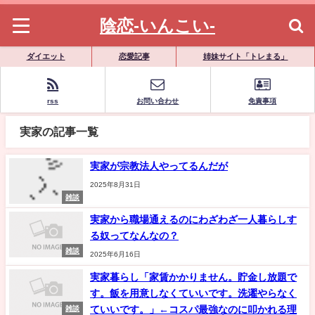
陰恋-いんこい-
ダイエット
恋愛記事
姉妹サイト「トレまる」
rss
お問い合わせ
免責事項
実家の記事一覧
実家が宗教法人やってるんだが
2025年8月31日
雑談
実家から職場通えるのにわざわざ一人暮らしす
る奴ってなんなの？
雑談
2025年6月16日
実家暮らし「家賃かかりません。貯金し放題で
す。飯を用意しなくていいです。洗濯やらなく
ていいです。」←コスパ最強なのに叩かれる理
雑談