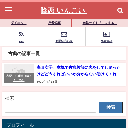
陰恋-いんこい-
ダイエット
恋愛記事
姉妹サイト「トレまる」
rss
お問い合わせ
免責事項
古典の記事一覧
高３女子、本気で古典教師に恋をしてしまった
けどどうすればいいか分からない助けてくれ
恋愛、心理学（5ch
まとめ）
2025年4月13日
検索
検索
プロフィール