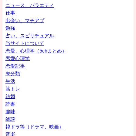
ニュース、バラエティ
仕事
出会い、マチアプ
勉強
占い、スピリチュアル
当サイトについて
恋愛、心理学（5chまとめ）
恋愛心理学
恋愛記事
未分類
生活
筋トレ
結婚
読書
趣味
雑談
韓ドラ等（ドラマ、映画）
音楽