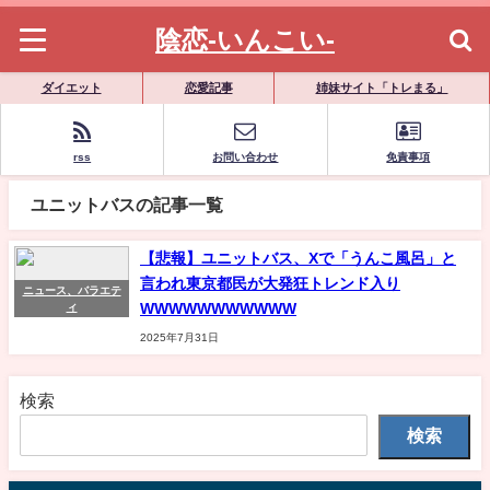
陰恋-いんこい-
ダイエット
恋愛記事
姉妹サイト「トレまる」
rss
お問い合わせ
免責事項
ユニットバスの記事一覧
【悲報】ユニットバス、Xで「うんこ風呂」と
言われ東京都民が大発狂トレンド入り
ニュース、バラエテ
WWWWWWWWWWW
ィ
2025年7月31日
検索
検索