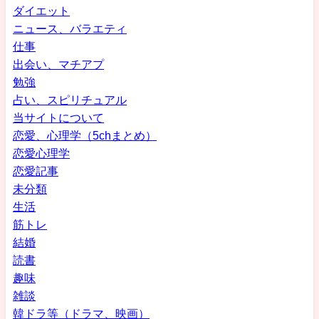
ダイエット
ニュース、バラエティ
仕事
出会い、マチアプ
勉強
占い、スピリチュアル
当サイトについて
恋愛、心理学（5chまとめ）
恋愛心理学
恋愛記事
未分類
生活
筋トレ
結婚
読書
趣味
雑談
韓ドラ等（ドラマ、映画）