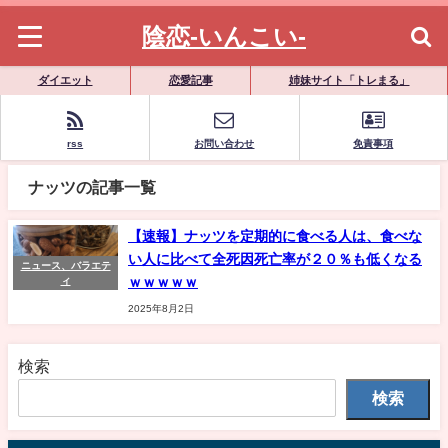
陰恋-いんこい-
ダイエット
恋愛記事
姉妹サイト「トレまる」
rss
お問い合わせ
免責事項
ナッツの記事一覧
【速報】ナッツを定期的に食べる人は、食べな
い人に比べて全死因死亡率が２０％も低くなる
ニュース、バラエテ
ｗｗｗｗｗ
ィ
2025年8月2日
検索
検索