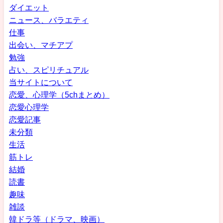
ダイエット
ニュース、バラエティ
仕事
出会い、マチアプ
勉強
占い、スピリチュアル
当サイトについて
恋愛、心理学（5chまとめ）
恋愛心理学
恋愛記事
未分類
生活
筋トレ
結婚
読書
趣味
雑談
韓ドラ等（ドラマ、映画）