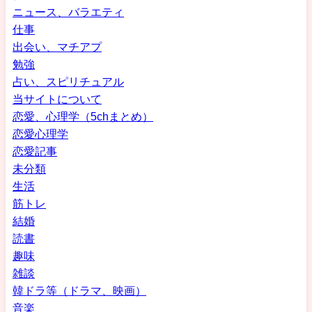
ニュース、バラエティ
仕事
出会い、マチアプ
勉強
占い、スピリチュアル
当サイトについて
恋愛、心理学（5chまとめ）
恋愛心理学
恋愛記事
未分類
生活
筋トレ
結婚
読書
趣味
雑談
韓ドラ等（ドラマ、映画）
音楽