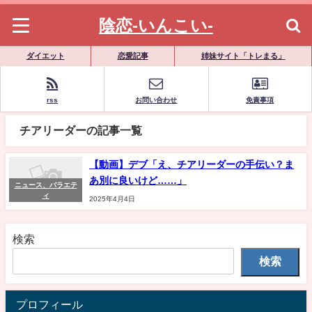
陰恋-いんこい-
ダイエット
恋愛記事
姉妹サイト「トレまる」
rss
お問い合わせ
免責事項
チアリーダーの記事一覧
【動画】デブ「え、チアリーダーの手伝い？ま
あ別に良いけど……」
ニュース、バラエテ
ィ
2025年4月4日
検索
検索
プロフィール