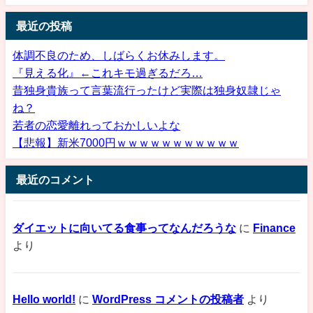
最近の投稿
体調不良のため、しばらくお休みします。
『見える化』←これキモ過ぎるだろ…
昔独身貴族って言葉流行ったけど実際は独身奴隷じゃ
ね？
若者の恋愛離れっておかしいよな
【悲報】新米7000円ｗｗｗｗｗｗｗｗｗｗｗ
最近のコメント
ダイエットに向いてる食事ってなんだろうな
に
Finance
より
Hello world!
に
WordPress コメントの投稿者
より