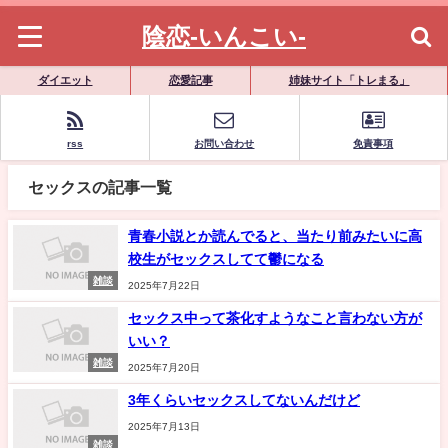
陰恋-いんこい-
ダイエット
恋愛記事
姉妹サイト「トレまる」
rss
お問い合わせ
免責事項
セックスの記事一覧
青春小説とか読んでると、当たり前みたいに高
校生がセックスしてて鬱になる
雑談
2025年7月22日
セックス中って茶化すようなこと言わない方が
いい？
雑談
2025年7月20日
3年くらいセックスしてないんだけど
2025年7月13日
雑談