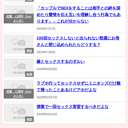
「カップルでSEXをすることは相手との絆を深
めたり愛情を伝え互いを理解し合う行為でもあ
恋愛、心理学（5ch
ります」←これが分からない
まとめ）
2025年7月7日
100回セックスしないと出られない部屋にお母
さんと閉じ込められたらどうする？
雑談
2025年7月6日
嫁とセックスするのダルい
2025年6月19日
結婚
ラブホ行ってセックスせずにミニオンズだけ観
て帰ったことあるけどアホだよな
恋愛、心理学（5ch
まとめ）
2025年5月27日
授業で一回セックス実習するべきだよな
2025年4月24日
雑談