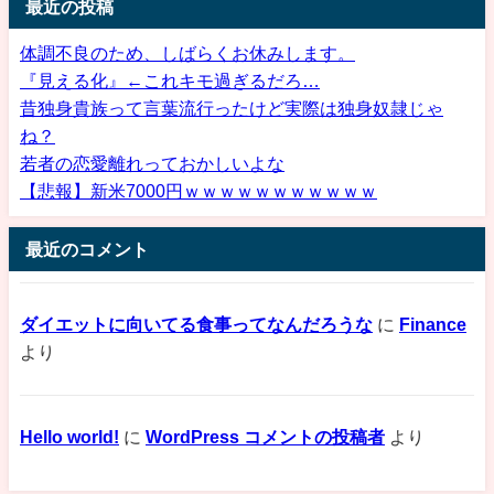
最近の投稿
体調不良のため、しばらくお休みします。
『見える化』←これキモ過ぎるだろ…
昔独身貴族って言葉流行ったけど実際は独身奴隷じゃ
ね？
若者の恋愛離れっておかしいよな
【悲報】新米7000円ｗｗｗｗｗｗｗｗｗｗｗ
最近のコメント
ダイエットに向いてる食事ってなんだろうな
に
Finance
より
Hello world!
に
WordPress コメントの投稿者
より