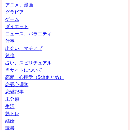
アニメ、漫画
グラビア
ゲーム
ダイエット
ニュース、バラエティ
仕事
出会い、マチアプ
勉強
占い、スピリチュアル
当サイトについて
恋愛、心理学（5chまとめ）
恋愛心理学
恋愛記事
未分類
生活
筋トレ
結婚
読書