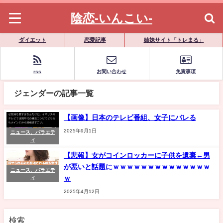
陰恋-いんこい-
ダイエット
恋愛記事
姉妹サイト「トレまる」
rss
お問い合わせ
免責事項
ジェンダーの記事一覧
【画像】日本のテレビ番組、女子にバレる
2025年9月1日
ニュース、バラエテ
ィ
【悲報】女がコインロッカーに子供を遺棄←男
が悪いと話題にｗｗｗｗｗｗｗｗｗｗｗｗｗｗ
ニュース、バラエテ
ｗ
ィ
2025年4月12日
検索