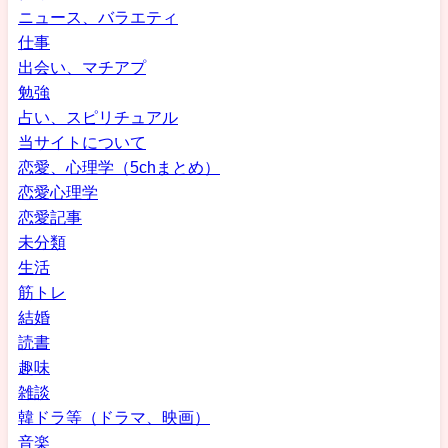
ニュース、バラエティ
仕事
出会い、マチアプ
勉強
占い、スピリチュアル
当サイトについて
恋愛、心理学（5chまとめ）
恋愛心理学
恋愛記事
未分類
生活
筋トレ
結婚
読書
趣味
雑談
韓ドラ等（ドラマ、映画）
音楽