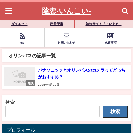
陰恋-いんこい-
ダイエット
恋愛記事
姉妹サイト「トレまる」
rss
お問い合わせ
免責事項
オリンパスの記事一覧
パナソニックとオリンパスのカメラってどっち
がおすすめ？
雑談
2025年4月22日
検索
検索
プロフィール