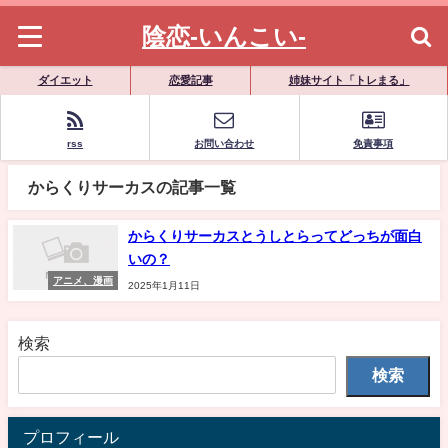
陰恋-いんこい-
ダイエット
恋愛記事
姉妹サイト「トレまる」
rss
お問い合わせ
免責事項
からくりサーカスの記事一覧
からくりサーカスとうしとらってどっちが面白
いの？
アニメ、漫画
2025年1月11日
検索
検索
プロフィール