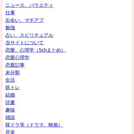
ニュース、バラエティ
仕事
出会い、マチアプ
勉強
占い、スピリチュアル
当サイトについて
恋愛、心理学（5chまとめ）
恋愛心理学
恋愛記事
未分類
生活
筋トレ
結婚
読書
趣味
雑談
韓ドラ等（ドラマ、映画）
音楽