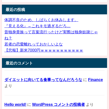
最近の投稿
体調不良のため、しばらくお休みします。
『見える化』←これキモ過ぎるだろ…
昔独身貴族って言葉流行ったけど実際は独身奴隷じゃ
ね？
若者の恋愛離れっておかしいよな
【悲報】新米7000円ｗｗｗｗｗｗｗｗｗｗｗ
最近のコメント
ダイエットに向いてる食事ってなんだろうな
に
Finance
より
Hello world!
に
WordPress コメントの投稿者
より