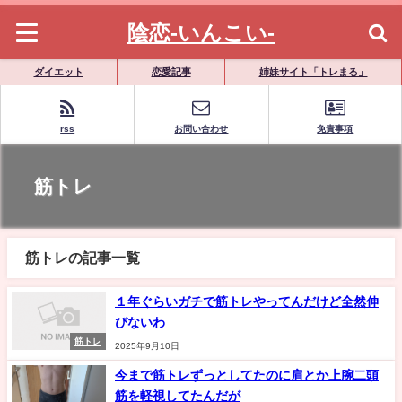
陰恋-いんこい-
ダイエット
恋愛記事
姉妹サイト「トレまる」
rss
お問い合わせ
免責事項
筋トレ
筋トレの記事一覧
１年ぐらいガチで筋トレやってんだけど全然伸
びないわ
筋トレ
2025年9月10日
今まで筋トレずっとしてたのに肩とか上腕二頭
筋を軽視してたんだが