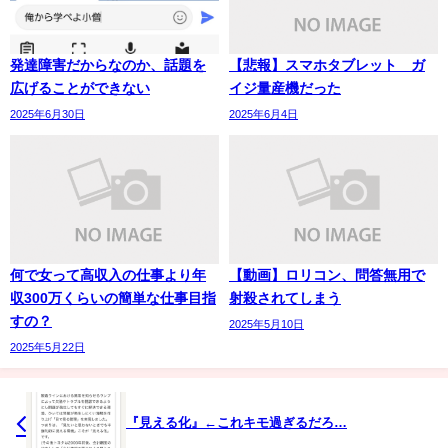
発達障害だからなのか、話題を
【悲報】スマホタブレット ガ
広げることができない
イジ量産機だった
2025年6月30日
2025年6月4日
何で女って高収入の仕事より年
【動画】ロリコン、問答無用で
収300万くらいの簡単な仕事目指
射殺されてしまう
すの？
2025年5月10日
2025年5月22日
『見える化』←これキモ過ぎるだろ…