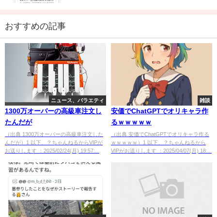
おすすめの記事
ニュース、バラエティ
雑談
1300万オーバーの高級車注文し
安価でChatGPTでオリキャラ作
たんだが
るｗｗｗｗｗ
（出典 1300万オーバーの高級車注文した
（出典 安価でChatGPTでオリキャラ作る
んだが）1 以下、？ちゃんねるからVIPが
ｗｗｗｗｗ）1 以下、？ちゃんねるから
お送りします ：2025/02/24(月) 19:57:...
VIPがお送りします ：2025/04/07(月) 18:...