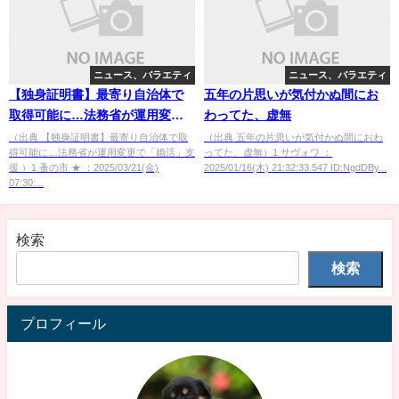
ニュース、バラエティ
ニュース、バラエティ
【独身証明書】最寄り自治体で
五年の片思いが気付かぬ間にお
取得可能に…法務省が運用変更
わってた、虚無
で「婚活」支援 [蚤の市★]
（出典 【独身証明書】最寄り自治体で取
（出典 五年の片思いが気付かぬ間におわ
得可能に…法務省が運用変更で「婚活」支
ってた、虚無）1 サヴォワ ：
援 ）1 蚤の市 ★ ：2025/03/21(金)
2025/01/16(木) 21:32:33.547 ID:NgdDBy...
07:30:...
検索
検索
プロフィール