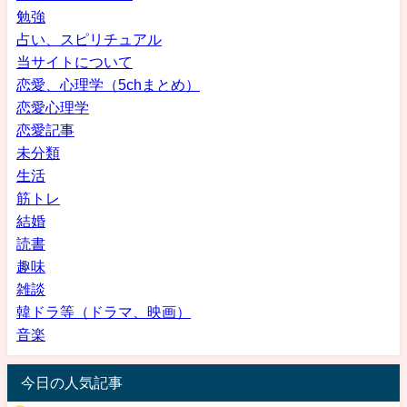
勉強
占い、スピリチュアル
当サイトについて
恋愛、心理学（5chまとめ）
恋愛心理学
恋愛記事
未分類
生活
筋トレ
結婚
読書
趣味
雑談
韓ドラ等（ドラマ、映画）
音楽
今日の人気記事