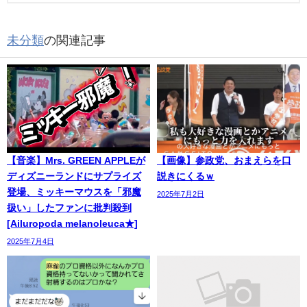
未分類
の関連記事
【音楽】Mrs. GREEN APPLEが
【画像】参政党、おまえらを口
ディズニーランドにサプライズ
説きにくるｗ
登場、ミッキーマウスを「邪魔
2025年7月2日
扱い」したファンに批判殺到
[Ailuropoda melanoleuca★]
2025年7月4日