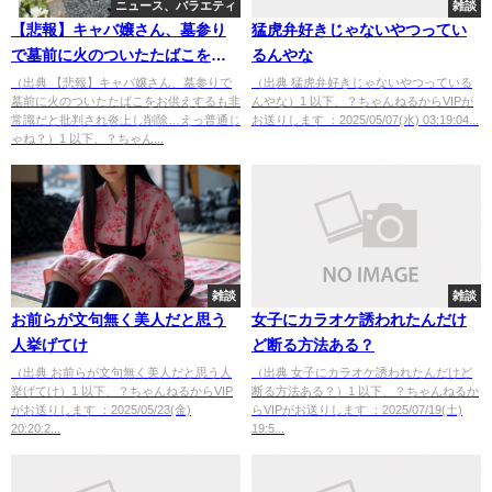
ニュース、バラエティ
雑談
【悲報】キャバ嬢さん、墓参り
猛虎弁好きじゃないやつってい
で墓前に火のついたたばこをお
るんやな
供えするも非常識だと批判され
（出典 【悲報】キャバ嬢さん、墓参りで
（出典 猛虎弁好きじゃないやつっている
墓前に火のついたたばこをお供えするも非
んやな）1 以下、？ちゃんねるからVIPが
炎上し削除…えっ普通じゃね？
常識だと批判され炎上し削除…えっ普通じ
お送りします ：2025/05/07(水) 03:19:04...
ゃね？）1 以下、？ちゃん...
雑談
雑談
お前らが文句無く美人だと思う
女子にカラオケ誘われたんだけ
人挙げてけ
ど断る方法ある？
（出典 お前らが文句無く美人だと思う人
（出典 女子にカラオケ誘われたんだけど
挙げてけ）1 以下、？ちゃんねるからVIP
断る方法ある？）1 以下、？ちゃんねるか
がお送りします ：2025/05/23(金)
らVIPがお送りします ：2025/07/19(土)
20:20:2...
19:5...