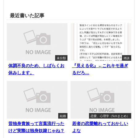
最近書いた記事
未分類
雑談
体調不良のため、しばらくお
『見える化』←これキモ過ぎ
休みします。
るだろ…
結婚
恋愛、心理学（5chまとめ）
昔独身貴族って言葉流行った
若者の恋愛離れっておかしい
けど実際は独身奴隷じゃね？
よな