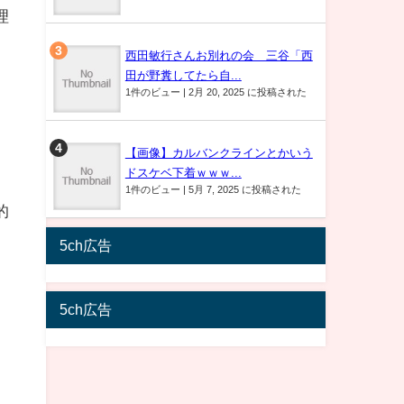
理
西田敏行さんお別れの会 三谷「西
田が野糞してたら自...
1件のビュー
|
2月 20, 2025 に投稿された
【画像】カルバンクラインとかいう
ドスケベ下着ｗｗｗ...
1件のビュー
|
5月 7, 2025 に投稿された
的
5ch広告
5ch広告