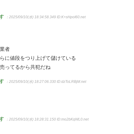
ます
：2025/09/10(水) 18:34:58.349
ID:K+sHpoI60.net
業者
らに値段をつり上げて儲けている
売ってるから共犯だね
ます
：2025/09/10(水) 18:27:06.330
ID:dzToLRBjM.net
ます
：2025/09/10(水) 18:28:31.150
ID:mo2bKqWL0.net