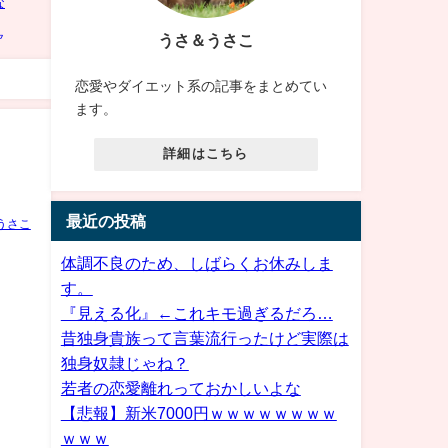
うさ＆うさこ
恋愛やダイエット系の記事をまとめてい
ます。
詳細はこちら
最近の投稿
うさこ
体調不良のため、しばらくお休みしま
す。
『見える化』←これキモ過ぎるだろ…
昔独身貴族って言葉流行ったけど実際は
独身奴隷じゃね？
若者の恋愛離れっておかしいよな
【悲報】新米7000円ｗｗｗｗｗｗｗｗ
ｗｗｗ