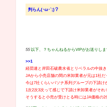
判らん(･ω･`;)？
55
以下、？ちゃんねるからVIPがお送りし
>>1
経団連と岸田石破農水省とリベラルの中抜き
JAから小売店舗の間の米卸業者が元は1社だ
今は7社くらいパソナ系列グループの下請け
1次2次3次って感じで下請け米卸業者がそれ
そうすると小売が受けとる時にはJA価格の2