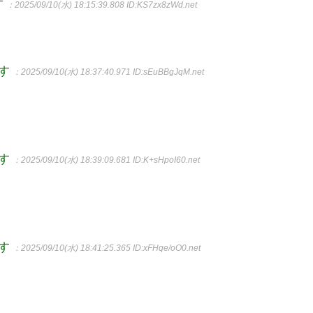
す
：2025/09/10(水) 18:15:39.808
ID:KS7zx8zWd.net
ます
：2025/09/10(水) 18:37:40.971
ID:sEuBBgJqM.net
ます
：2025/09/10(水) 18:39:09.681
ID:K+sHpoI60.net
ます
：2025/09/10(水) 18:41:25.365
ID:xFHqe/oO0.net