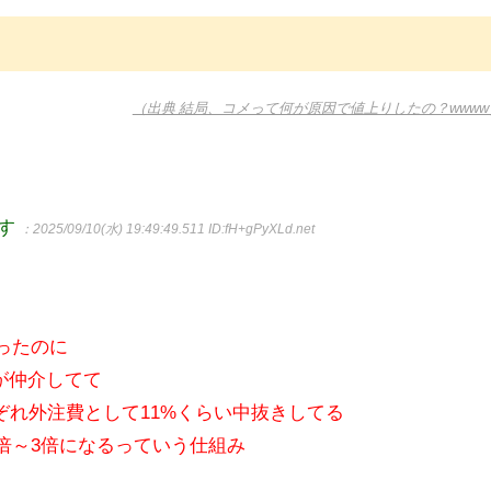
（出典 結局、コメって何が原因で値上りしたの？wwww
ます
：2025/09/10(水) 19:49:49.511
ID:fH+gPyXLd.net
ったのに
が仲介してて
ぞれ外注費として11%くらい中抜きしてる
倍～3倍になるっていう仕組み