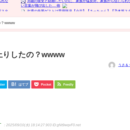
？wwww
りしたの？wwww
うさ＆
tter
はてブ
Pocket
Feedly
す
：2025/09/10(水) 18:14:27.903
ID:gNt9wqvF0.net