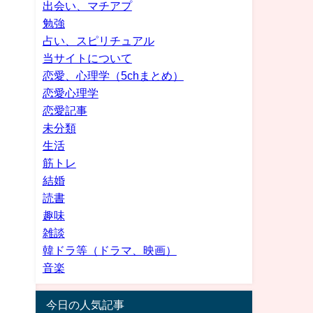
出会い、マチアプ
勉強
占い、スピリチュアル
当サイトについて
恋愛、心理学（5chまとめ）
恋愛心理学
恋愛記事
未分類
生活
筋トレ
結婚
読書
趣味
雑談
韓ドラ等（ドラマ、映画）
音楽
今日の人気記事