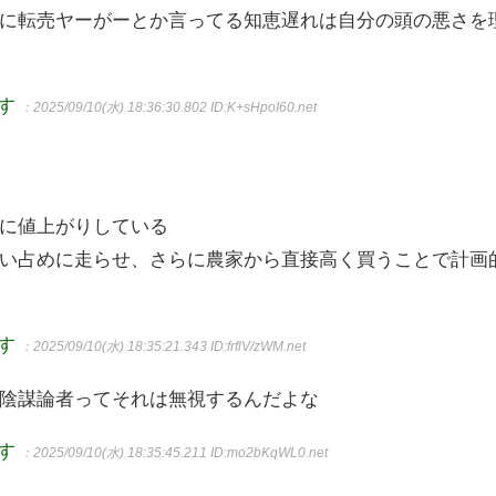
に転売ヤーがーとか言ってる知恵遅れは自分の頭の悪さを
ます
：2025/09/10(水) 18:36:30.802
ID:K+sHpoI60.net
に値上がりしている
い占めに走らせ、さらに農家から直接高く買うことで計画
ます
：2025/09/10(水) 18:35:21.343
ID:frflV/zWM.net
陰謀論者ってそれは無視するんだよな
ます
：2025/09/10(水) 18:35:45.211
ID:mo2bKqWL0.net