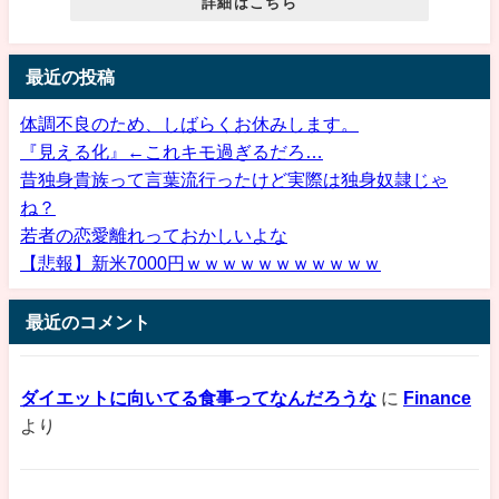
詳細はこちら
最近の投稿
体調不良のため、しばらくお休みします。
『見える化』←これキモ過ぎるだろ…
昔独身貴族って言葉流行ったけど実際は独身奴隷じゃ
ね？
若者の恋愛離れっておかしいよな
【悲報】新米7000円ｗｗｗｗｗｗｗｗｗｗｗ
最近のコメント
ダイエットに向いてる食事ってなんだろうな
に
Finance
より