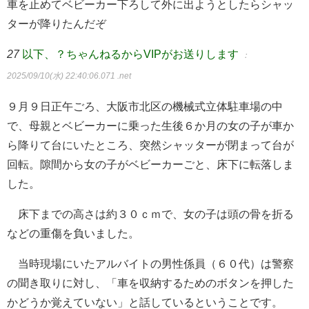
車を止めてベビーカー下ろして外に出ようとしたらシャッ
ターが降りたんだぞ
27
以下、？ちゃんねるからVIPがお送りします
：
2025/09/10(水) 22:40:06.071 .net
９月９日正午ごろ、大阪市北区の機械式立体駐車場の中
で、母親とベビーカーに乗った生後６か月の女の子が車か
ら降りて台にいたところ、突然シャッターが閉まって台が
回転。隙間から女の子がベビーカーごと、床下に転落しま
した。
床下までの高さは約３０ｃｍで、女の子は頭の骨を折る
などの重傷を負いました。
当時現場にいたアルバイトの男性係員（６０代）は警察
の聞き取りに対し、「車を収納するためのボタンを押した
かどうか覚えていない」と話しているということです。