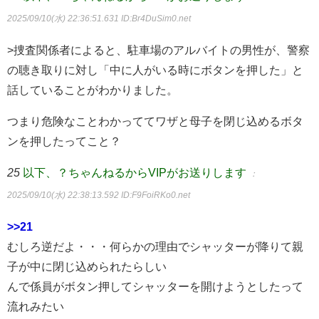
2025/09/10(水) 22:36:51.631
ID:Br4DuSim0.net
>捜査関係者によると、駐車場のアルバイトの男性が、警察
の聴き取りに対し「中に人がいる時にボタンを押した」と
話していることがわかりました。
つまり危険なことわかっててワザと母子を閉じ込めるボタ
ンを押したってこと？
25
以下、？ちゃんねるからVIPがお送りします
：
2025/09/10(水) 22:38:13.592
ID:F9FoiRKo0.net
>>21
むしろ逆だよ・・・何らかの理由でシャッターが降りて親
子が中に閉じ込められたらしい
んで係員がボタン押してシャッターを開けようとしたって
流れみたい