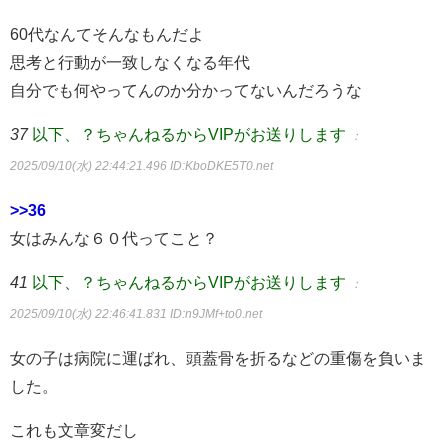
60代なんてそんなもんだよ
思考と行動が一致しなくなる年代
自分でも何やってんのか分かってないんだろうな
37
以下、？ちゃんねるからVIPがお送りします
：
2025/09/10(水) 22:44:21.496
ID:KboDKE5T0.net
>>36
女はみんな６０代ってこと？
41
以下、？ちゃんねるからVIPがお送りします
：
2025/09/10(水) 22:46:41.831
ID:n9JMf+to0.net
女の子は病院に運ばれ、頭蓋骨を折るなどの重傷を負いま
した。
これも文章変だし