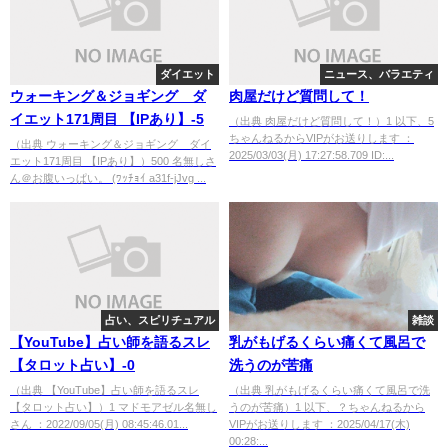
ダイエット
ニュース、バラエティ
ウォーキング＆ジョギング ダ
肉屋だけど質問して！
イエット171周目 【IPあり】-5
（出典 肉屋だけど質問して！）1 以下、5
ちゃんねるからVIPがお送りします ：
（出典 ウォーキング＆ジョギング ダイ
2025/03/03(月) 17:27:58.709 ID:...
エット171周目 【IPあり】）500 名無しさ
ん＠お腹いっぱい。 (ﾜｯﾁｮｲ a31f-jJvg ...
占い、スピリチュアル
雑談
【YouTube】占い師を語るスレ
乳がもげるくらい痛くて風呂で
【タロット占い】-0
洗うのが苦痛
（出典 【YouTube】占い師を語るスレ
（出典 乳がもげるくらい痛くて風呂で洗
【タロット占い】）1 マドモアゼル名無し
うのが苦痛）1 以下、？ちゃんねるから
さん ：2022/09/05(月) 08:45:46.01...
VIPがお送りします ：2025/04/17(木)
00:28:...