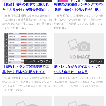
【食品】昭和の食卓では嫌われ
昭和の少女漫画ランキングTOP5
た「ふりかけ」が過去最高の売
発表 40代～70代女性が 夢中
り上げに 節約志向で大人の
で読んだ名作1位は「もう流通し
（出典 【食品】昭和の食卓では嫌われた
（出典 昭和の少女漫画ランキングTOP5発
「ふりかけ」が過去最高の売り上げに 節
表 40代～70代女性が 夢中で読んだ名
「夜ごはん」でも重宝★３ [シャ
ていない名作」 [muffin★]
約志向で大人の「夜ごはん」でも重宝★３
作1位は「もう流通していない名作」 ）1
チ★]
）1 シャチ ★ ：20...
muffin ★...
ニュース、バラエティ
ダイエット
【朗報】トランプ関税交渉で世
筋トレしながらダイエットして
界中から日本が心配されてる模
いる人集まれ 13人目
様ｗｗｗｗｗｗ
（出典 【朗報】トランプ関税交渉で世界
（出典 筋トレしながらダイエットしてい
中から日本が心配されてる模様ｗｗｗｗｗ
る人集まれ 13人目）1 名無しさん＠お腹
ｗ）1 以下、？ちゃんねるからVIPがお送
いっぱい。 ：2024/11/15(金) 20:52:05....
りします ：2025/...