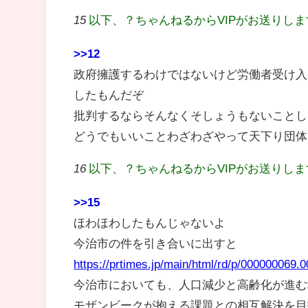
15
以下、？ちゃんねるからVIPがお送りし
>>12
政府擁護するわけではないけど労働者受け入
したもんだぞ
批判するならそんなくそしょうもないことし
どうでもいいことわざわざやって天下り団体
16
以下、？ちゃんねるからVIPがお送りし
>>15
ほわほわしたもんじゃないよ
今治市の件を引き合いに出すと
https://prtimes.jp/main/html/rd/p/000000069.
今治市においても、人口減少と高齢化が進む
モザンビークが抱える課題との相互解決を目