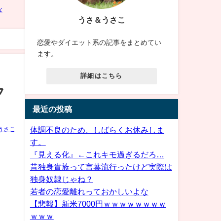
うさ＆うさこ
」
恋愛やダイエット系の記事をまとめてい
ます。
詳細はこちら
フ
最近の投稿
体調不良のため、しばらくお休みしま
うさこ
す。
『見える化』←これキモ過ぎるだろ…
昔独身貴族って言葉流行ったけど実際は
独身奴隷じゃね？
若者の恋愛離れっておかしいよな
【悲報】新米7000円ｗｗｗｗｗｗｗｗ
ｗｗｗ