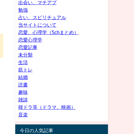
出会い、マチアプ
勉強
占い、スピリチュアル
当サイトについて
恋愛、心理学（5chまとめ）
恋愛心理学
恋愛記事
未分類
生活
筋トレ
結婚
読書
趣味
雑談
韓ドラ等（ドラマ、映画）
音楽
今日の人気記事