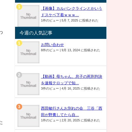
【画像】カルバンクラインとかいう
ドスケベ下着ｗｗｗ...
1件のビュー
|
5月 7, 2025 に投稿された
わ
今週の人気記事
お問い合わせ
8件のビュー
|
9月 13, 2024 に投稿された
【動画】母ちゃん、息子の死刑判決
を速報テロップで知...
3件のビュー
|
4月 16, 2025 に投稿された
西田敏行さんお別れの会 三谷「西
田が野糞してたら自...
1件のビュー
|
2月 20, 2025 に投稿された
た