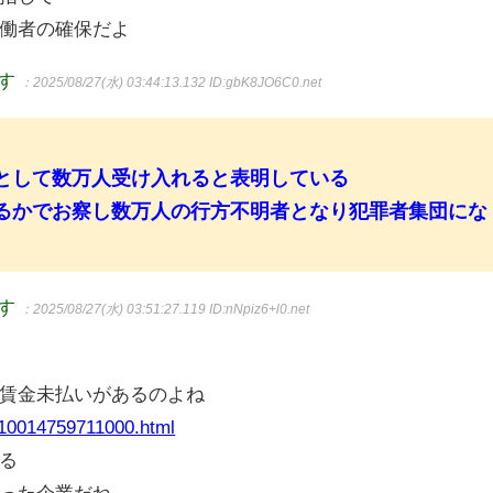
働者の確保だよ
ます
：2025/08/27(水) 03:44:13.132
ID:gbK8JO6C0.net
として数万人受け入れると表明している
るかでお察し数万人の行方不明者となり犯罪者集団にな
ます
：2025/08/27(水) 03:51:27.119
ID:nNpiz6+l0.net
賃金未払いがあるのよね
k10014759711000.html
る
った企業だね