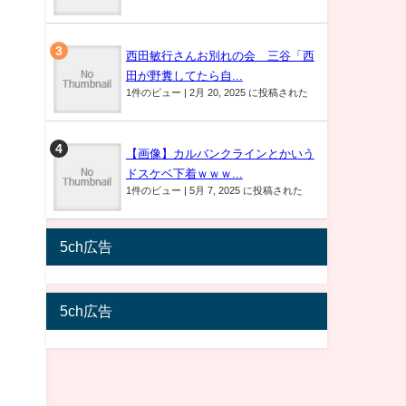
西田敏行さんお別れの会 三谷「西
田が野糞してたら自...
1件のビュー
|
2月 20, 2025 に投稿された
【画像】カルバンクラインとかいう
ドスケベ下着ｗｗｗ...
1件のビュー
|
5月 7, 2025 に投稿された
5ch広告
5ch広告