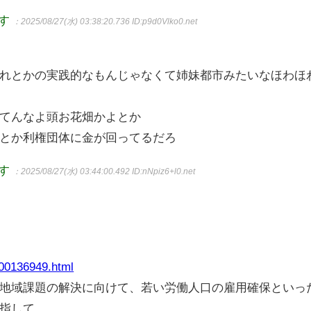
ます
：2025/08/27(水) 03:38:20.736
ID:p9d0Vlko0.net
れとかの実践的なもんじゃなくて姉妹都市みたいなほわほ
てんなよ頭お花畑かよとか
とか利権団体に金が回ってるだろ
ます
：2025/08/27(水) 03:44:00.492
ID:nNpiz6+l0.net
000136949.html
地域課題の解決に向けて、若い労働人口の雇用確保といっ
指して