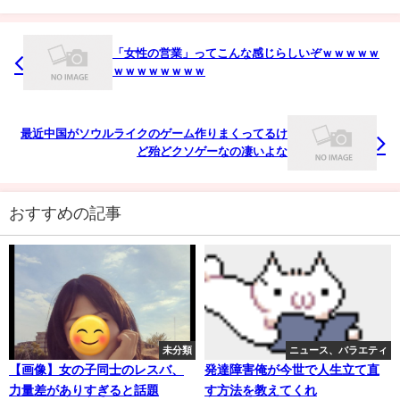
「女性の営業」ってこんな感じらしいぞｗｗｗｗｗ
ｗｗｗｗｗｗｗｗ
最近中国がソウルライクのゲーム作りまくってるけ
ど殆どクソゲーなの凄いよな
おすすめの記事
未分類
ニュース、バラエティ
【画像】女の子同士のレスバ、
発達障害俺が今世で人生立て直
力量差がありすぎると話題
す方法を教えてくれ