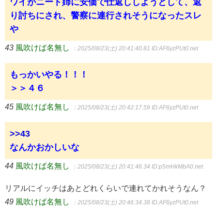
ワイがニート姉に安価で仕返ししようとして、返
り討ちにされ、警察に連行されそうになったスレ
や
43
風吹けば名無し
：2025/08/23(土) 20:41:40.81
ID:AF6yzPUt0.net
もっかいやる！！！
＞＞４６
45
風吹けば名無し
：2025/08/23(土) 20:42:17.59
ID:AF6yzPUt0.net
>>43
なんかおかしいな
44
風吹けば名無し
：2025/08/23(土) 20:41:46.34
ID:p5mHkMbA0.net
リアルにイッチはあとどれくらいで連れてかれそうなん？
49
風吹けば名無し
：2025/08/23(土) 20:46:34.38
ID:AF6yzPUt0.net