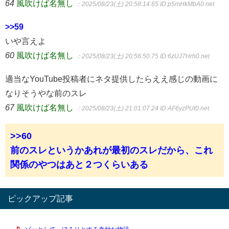
64
風吹けば名無し
：2025/08/23(土) 20:58:14.65
ID:p5mHkMbA0.net
>>59
いや言えよ
60
風吹けば名無し
：2025/08/23(土) 20:56:50.75
ID:6zUJ7Hrh0.net
適当なYouTube投稿者にネタ提供したらええ感じの動画に
なりそうやな前のスレ
67
風吹けば名無し
：2025/08/23(土) 21:01:07.24
ID:AF6yzPUt0.net
>>60
前のスレというかあれが最初のスレだから、これ
関係のやつはあと２つくらいある
ピックアップ記事