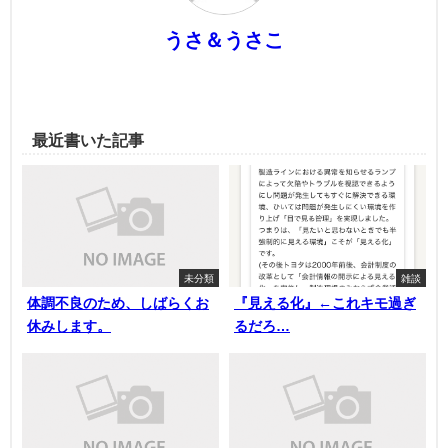
うさ＆うさこ
最近書いた記事
未分類
雑談
体調不良のため、しばらくお
『見える化』←これキモ過ぎ
休みします。
るだろ…