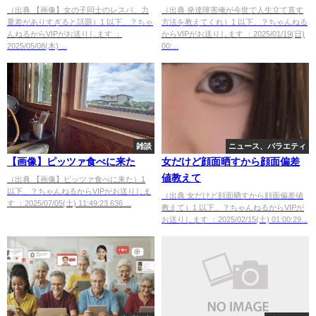
（出典 【画像】女の子同士のレスバ、力
（出典 発達障害俺が今世で人生立て直す
量差がありすぎると話題）1 以下、？ちゃ
方法を教えてくれ）1 以下、？ちゃんねる
んねるからVIPがお送りします ：
からVIPがお送りします ：2025/01/19(日)
2025/05/08(木) ...
00:...
雑談
ニュース、バラエティ
【画像】ピッツァ食べに来た
女だけど顔面晒すから顔面偏差
値教えて
（出典 【画像】ピッツァ食べに来た）1
以下、？ちゃんねるからVIPがお送りしま
（出典 女だけど顔面晒すから顔面偏差値
す ：2025/07/05(土) 11:49:23.636 ...
教えて）1 以下、？ちゃんねるからVIPが
お送りします ：2025/02/15(土) 01:00:29...