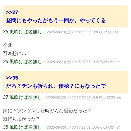
>>27
昼間にもやったがもう一回か。やってくる
35
風吹けば名無し
：2025/08/23(土) 20:34:05.50
ID:b3XE/ozg0.net
今北
可哀想に…
36
風吹けば名無し
：2025/08/23(土) 20:35:07.65
ID:AF6yzPUt0.net
>>35
だろ？チンも折られ、便秘？にもなったで
37
風吹けば名無し
：2025/08/23(土) 20:36:30.90
ID:RF0aq8320.net
姉に＊ツンツンした時どんな感触だった？
気持ちよかった？
38
風吹けば名無し
：2025/08/23(土) 20:37:11.01
ID:AF6yzPUt0.net