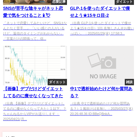
恋愛記事
ダイエット
SNSが苦手な陰キャがネット恋
GLP-1を使ったダイエットで痩
愛で気をつけること📱💘
せよう★15キロ目-2
「ネットで恋愛してみたいけど、SNSはな
（出典 GLP-1を使ったダイエットで痩せ
んとなく苦手…」 「いい感じの人がいる
よう★15キロ目）101 名無しさん＠お腹い
けど、返信のタイミングがわからない」
っぱい。 ：2025/01/29(水) 17:58:3...
「言葉だけの関係って、信...
ダイエット
雑談
【画像】デブだけどダイエット
中1で透析始めたけど何か質問あ
してるのに痩せなくなってきた
る？
（出典 【画像】デブだけどダイエットし
（出典 中1で透析始めたけど何か質問あ
てるのに痩せなくなってきた）1 以下、？
る？）1 風吹けば名無し ：2025/03/27(木)
ちゃんねるからVIPがお送りします ：
20:26:48.36 ID:BBeQBnkA...
2025/04/21(月...