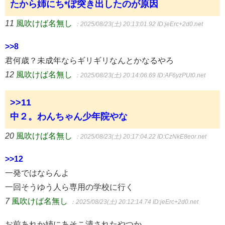
たから姉にち*ぽ突き出したのが原因
11
風吹けば名無し
：2025/08/23(土) 20:13:01.92
ID:jeErc+2d0.net
>>8
君何歳？未成年ならギリギリなんとかなるやろ
12
風吹けば名無し
：2025/08/23(土) 20:14:06.69
ID:AF6yzPUt0.net
>>11
中２。わんちゃん少年院やな
20
風吹けば名無し
：2025/08/23(土) 20:17:04.22
ID:CzNkE8eor.net
>>12
一発ではならんよ
一回そうゆう人ら専用の学校に行く
7
風吹けば名無し
：2025/08/23(土) 20:12:14.74
ID:jeErc+2d0.net
お前あれか姉にあそこ潰されたやつか