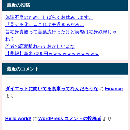
最近の投稿
体調不良のため、しばらくお休みします。
『見える化』←これキモ過ぎるだろ…
昔独身貴族って言葉流行ったけど実際は独身奴隷じゃ
ね？
若者の恋愛離れっておかしいよな
【悲報】新米7000円ｗｗｗｗｗｗｗｗｗｗｗ
最近のコメント
ダイエットに向いてる食事ってなんだろうな
に
Finance
より
Hello world!
に
WordPress コメントの投稿者
より