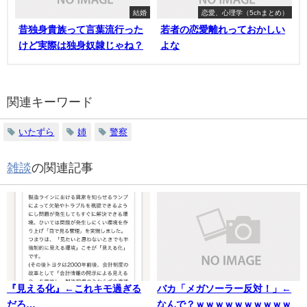
結婚
恋愛、心理学（5chまとめ）
昔独身貴族って言葉流行った
若者の恋愛離れっておかしい
けど実際は独身奴隷じゃね？
よな
関連キーワード
いたずら
姉
警察
雑談
の関連記事
『見える化』←これキモ過ぎる
バカ「メガソーラー反対！」←
だろ…
なんで？ｗｗｗｗｗｗｗｗｗｗ