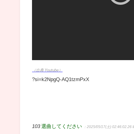
（出典 Youtube）
?si=k2NpgQ-AQ1tzmPxX
103
選曲してください
：2025/05/17(土) 02:46:02.26