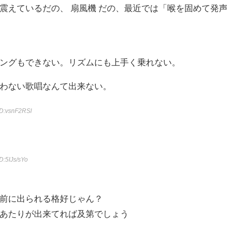
震えているだの、 扇風機 だの、最近では「喉を固めて発
ングもできない。リズムにも上手く乗れない。
わない歌唱なんて出来ない。
ID:vsnF2RSl
ID:5IJs/sYo
前に出られる格好じゃん？
あたりが出来てれば及第でしょう