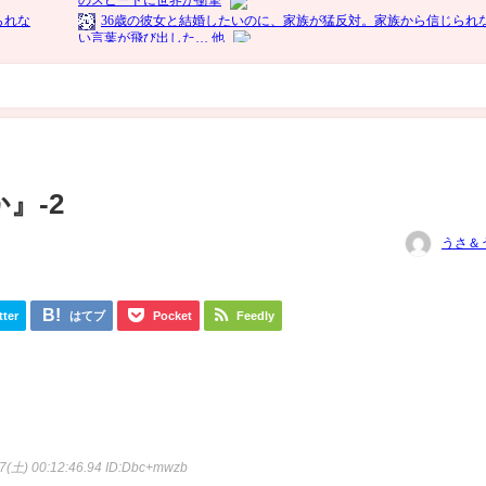
』-2
うさ＆
tter
はてブ
Pocket
Feedly
7(土) 00:12:46.94
ID:Dbc+mwzb