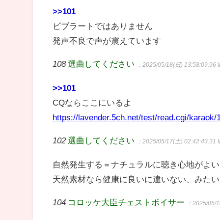
>>101
ビブラートではありません
発声不良で声が震えています
108
選曲してください
：2025/05/18(日) 13:58:09.96
>>101
CQならここにいるよ
https://lavender.5ch.net/test/read.cgi/karaok
102
選曲してください
：2025/05/17(土) 02:42:43.31
自然発生する＝ナチュラルに聴き心地がよい
天然素材なら健康に良いに違いない、みたい
104
コロッケ大臣チェストボイサー
：2025/05/1