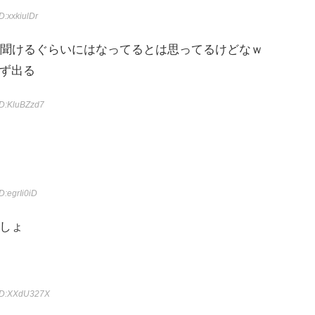
ID:xxkiulDr
限聞けるぐらいにはなってるとは思ってるけどなｗ
ず出る
ID:KluBZzd7
ID:egrIi0iD
しょ
ID:XXdU327X