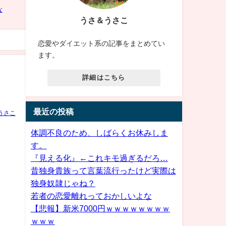
うさ＆うさこ
恋愛やダイエット系の記事をまとめてい
ます。
詳細はこちら
最近の投稿
うさこ
体調不良のため、しばらくお休みしま
す。
『見える化』←これキモ過ぎるだろ…
昔独身貴族って言葉流行ったけど実際は
独身奴隷じゃね？
若者の恋愛離れっておかしいよな
【悲報】新米7000円ｗｗｗｗｗｗｗｗ
ｗｗｗ