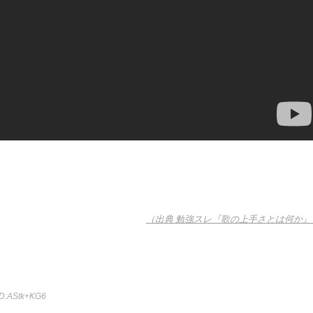
（出典 勉強スレ『歌の上手さとは何か』
ID:AStk+KG6