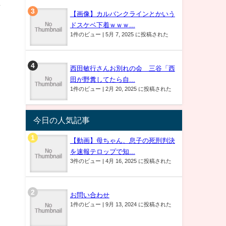
声
【画像】カルバンクラインとかいう
ドスケベ下着ｗｗｗ...
1件のビュー
|
5月 7, 2025 に投稿された
西田敏行さんお別れの会 三谷「西
田が野糞してたら自...
1件のビュー
|
2月 20, 2025 に投稿された
今日の人気記事
【動画】母ちゃん、息子の死刑判決
を速報テロップで知...
3件のビュー
|
4月 16, 2025 に投稿された
お問い合わせ
1件のビュー
|
9月 13, 2024 に投稿された