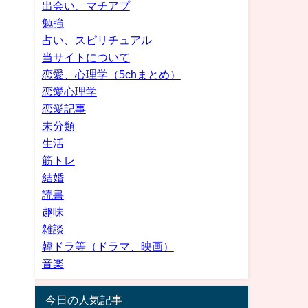
出会い、マチアプ
勉強
占い、スピリチュアル
当サイトについて
恋愛、心理学（5chまとめ）
恋愛心理学
恋愛記事
未分類
生活
筋トレ
結婚
読書
趣味
雑談
韓ドラ等（ドラマ、映画）
音楽
今日の人気記事