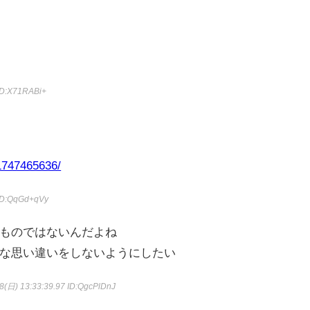
ID:X71RABi+
/1747465636/
ID:QqGd+qVy
ものではないんだよね
な思い違いをしないようにしたい
8(日) 13:33:39.97
ID:QgcPlDnJ