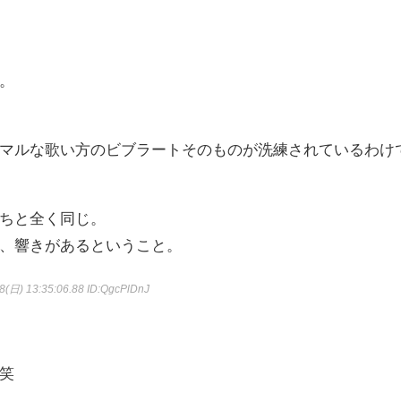
。
マルな歌い方のビブラートそのものが洗練されているわけ
ちと全く同じ。
、響きがあるということ。
8(日) 13:35:06.88
ID:QgcPlDnJ
笑