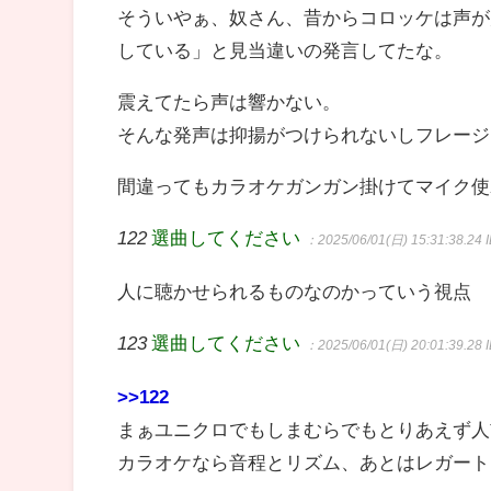
そういやぁ、奴さん、昔からコロッケは声が
している」と見当違いの発言してたな。
震えてたら声は響かない。
そんな発声は抑揚がつけられないしフレージ
間違ってもカラオケガンガン掛けてマイク使
122
選曲してください
：2025/06/01(日) 15:31:38.24
人に聴かせられるものなのかっていう視点
123
選曲してください
：2025/06/01(日) 20:01:39.28
>>122
まぁユニクロでもしまむらでもとりあえず人
カラオケなら音程とリズム、あとはレガート