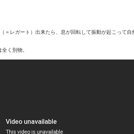
（＝レガート）出来たら、息が回転して振動が起こって自
は全く別物。