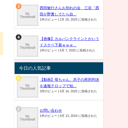
西田敏行さんお別れの会 三谷「西
田が野糞してたら自...
1件のビュー
|
2月 20, 2025 に投稿された
【画像】カルバンクラインとかいう
ドスケベ下着ｗｗｗ...
1件のビュー
|
5月 7, 2025 に投稿された
今日の人気記事
【動画】母ちゃん、息子の死刑判決
を速報テロップで知...
2件のビュー
|
4月 16, 2025 に投稿された
お問い合わせ
1件のビュー
|
9月 13, 2024 に投稿された