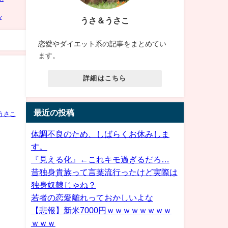
うさ＆うさこ
恋愛やダイエット系の記事をまとめてい
ます。
詳細はこちら
最近の投稿
うさこ
体調不良のため、しばらくお休みしま
す。
『見える化』←これキモ過ぎるだろ…
昔独身貴族って言葉流行ったけど実際は
独身奴隷じゃね？
若者の恋愛離れっておかしいよな
【悲報】新米7000円ｗｗｗｗｗｗｗｗ
ｗｗｗ