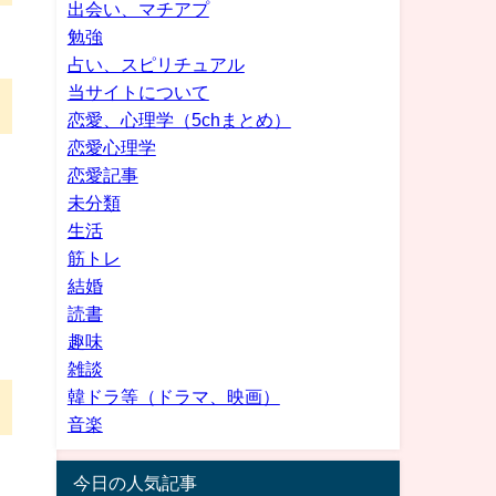
出会い、マチアプ
勉強
占い、スピリチュアル
当サイトについて
恋愛、心理学（5chまとめ）
恋愛心理学
恋愛記事
未分類
生活
筋トレ
結婚
読書
趣味
雑談
韓ドラ等（ドラマ、映画）
音楽
今日の人気記事