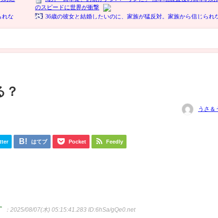
る？
うさ＆
tter
はてブ
Pocket
Feedly
す
：2025/08/07(木) 05:15:41.283
ID:6hSa/gQe0.net