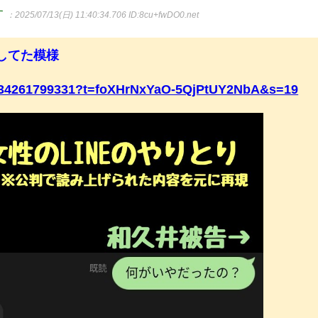
す
：2025/07/13(日) 11:40:34.706
ID:8cu+fwDO0.net
してた模様
84434261799331?t=foXHrNxYaO-5QjPtUY2NbA&s=19