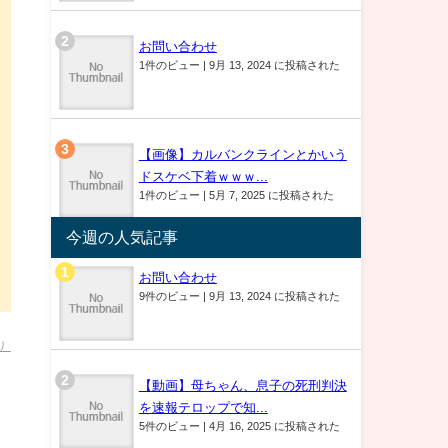
お問い合わせ
1件のビュー
|
9月 13, 2024 に投稿された
【画像】カルバンクラインとかいう
ドスケベ下着ｗｗｗ...
1件のビュー
|
5月 7, 2025 に投稿された
今週の人気記事
お問い合わせ
9件のビュー
|
9月 13, 2024 に投稿された
）
【動画】母ちゃん、息子の死刑判決
を速報テロップで知...
5件のビュー
|
4月 16, 2025 に投稿された