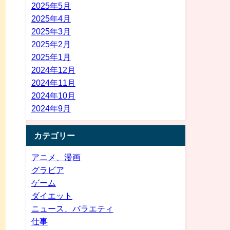
2025年5月
2025年4月
2025年3月
2025年2月
2025年1月
2024年12月
2024年11月
2024年10月
2024年9月
カテゴリー
アニメ、漫画
グラビア
ゲーム
ダイエット
ニュース、バラエティ
仕事