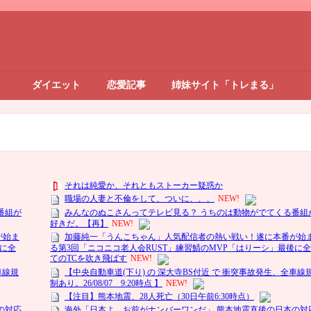
ダイエット
恋愛記事
姉妹サイト「トレまる」