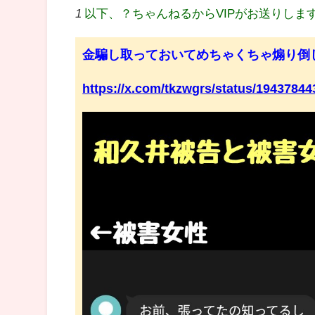
1
以下、？ちゃんねるからVIPがお送りしま
金騙し取っておいてめちゃくちゃ煽り倒
https://x.com/tkzwgrs/status/19437