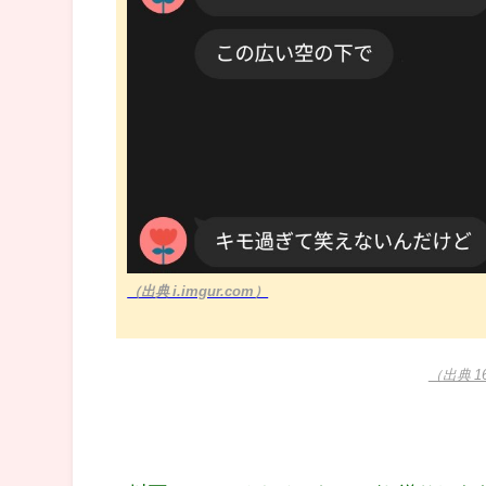
（出典 i.imgur.com）
（出典 