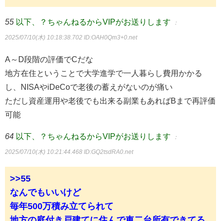
55
以下、？ちゃんねるからVIPがお送りします
：
2025/07/10(木) 10:18:38.702
ID:OAH0Qm3+0.net
A～D段階の評価でCだな
地方在住ということで大学進学で一人暮らし費用かかる
し、NISAやiDeCoで老後の蓄えがないのが痛い
ただし資産運用や老後でも出来る副業もあればBまで再評価
可能
64
以下、？ちゃんねるからVIPがお送りします
：
2025/07/10(木) 10:21:44.468
ID:GQ2tsdRA0.net
>>55
なんでもいいけど
毎年500万積み立てられて
地方の庭付き戸建てに住んで車二台所有できてる