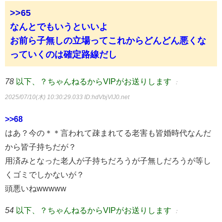
>>65
なんとでもいうといいよ
お前ら子無しの立場ってこれからどんどん悪くな
っていくのは確定路線だし
78
以下、？ちゃんねるからVIPがお送りします
：
2025/07/10(木) 10:30:29.033
ID:hdVbjVlJ0.net
>>68
はあ？今の＊＊言われて疎まれてる老害も皆婚時代なんだ
から皆子持ちだが？
用済みとなった老人が子持ちだろうが子無しだろうが等し
くゴミでしかないが？
頭悪いねwwwww
54
以下、？ちゃんねるからVIPがお送りします
：