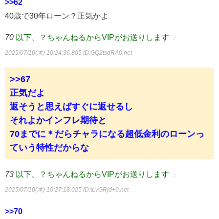
>>62
40歳で30年ローン？正気かよ
70
以下、？ちゃんねるからVIPがお送りします
：
2025/07/10(木) 10:24:36.805
ID:GQ2tsdRA0.net
>>67
正気だよ
返そうと思えばすぐに返せるし
それよかインフレ期待と
70までに＊だらチャラになる超低金利のローンっ
ていう特性だからな
73
以下、？ちゃんねるからVIPがお送りします
：
2025/07/10(木) 10:27:18.025
ID:tLvGRjd+0.net
>>70