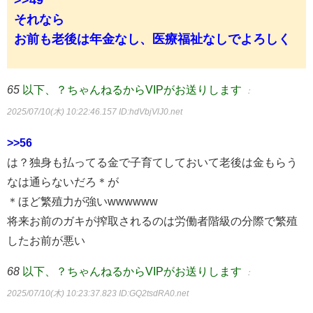
>>49
それなら
お前も老後は年金なし、医療福祉なしでよろしく
65
以下、？ちゃんねるからVIPがお送りします
：
2025/07/10(木) 10:22:46.157
ID:hdVbjVlJ0.net
>>56
は？独身も払ってる金で子育てしておいて老後は金もらう
なは通らないだろ＊が
＊ほど繁殖力が強いwwwwww
将来お前のガキが搾取されるのは労働者階級の分際で繁殖
したお前が悪い
68
以下、？ちゃんねるからVIPがお送りします
：
2025/07/10(木) 10:23:37.823
ID:GQ2tsdRA0.net