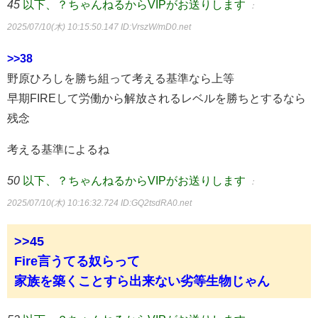
45
以下、？ちゃんねるからVIPがお送りします
：
2025/07/10(木) 10:15:50.147
ID:VrszW/mD0.net
>>38
野原ひろしを勝ち組って考える基準なら上等
早期FIREして労働から解放されるレベルを勝ちとするなら
残念
考える基準によるね
50
以下、？ちゃんねるからVIPがお送りします
：
2025/07/10(木) 10:16:32.724
ID:GQ2tsdRA0.net
>>45
Fire言うてる奴らって
家族を築くことすら出来ない劣等生物じゃん