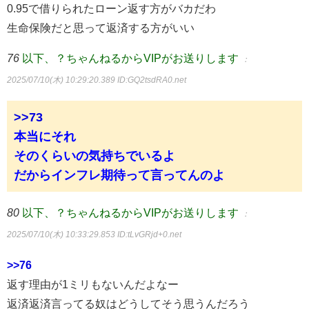
0.95で借りられたローン返す方がバカだわ
生命保険だと思って返済する方がいい
76
以下、？ちゃんねるからVIPがお送りします
：
2025/07/10(木) 10:29:20.389
ID:GQ2tsdRA0.net
>>73
本当にそれ
そのくらいの気持ちでいるよ
だからインフレ期待って言ってんのよ
80
以下、？ちゃんねるからVIPがお送りします
：
2025/07/10(木) 10:33:29.853
ID:tLvGRjd+0.net
>>76
返す理由が1ミリもないんだよなー
返済返済言ってる奴はどうしてそう思うんだろう