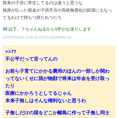
将来の子供に寄生してるのは違うと思うな
独身が払った税金が子供手当や高校無償化の財源にもなっ
てるわけで持ちつ持たれつだろ
98
以下、？ちゃんねるからVIPがお送りします
：
2025/07/10(木) 10:45:45.755
ID:GQ2tsdRA0.net
>>77
不公平だって言ってんの
お前ら子育てにかかる費用のほんの一部しか関わ
ってないくせに我が物顔で将来は年金を受け取っ
たり
医療にかかろうとしてるじゃん
本来子無しはそんな権利ないと思うわ
子無しだけの国をどこか離島に作って子無し同士