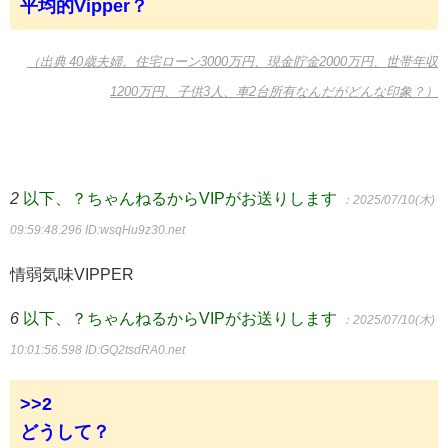
平均的Vipper？
（出典 40歳夫婦。住宅ローン3000万円、現金貯金2000万円、世帯年収
1200万円、子供3人、車2台所有なんだがどんな印象？）
2
以下、？ちゃんねるからVIPがお送りします
：2025/07/10(木)
09:59:48.296
ID:wsqHu9z30.net
情弱気味VIPPER
6
以下、？ちゃんねるからVIPがお送りします
：2025/07/10(木)
10:01:56.598
ID:GQ2tsdRA0.net
>>2
どうして？