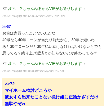
72
以下、？ちゃんねるからVIPがお送りします
：
2025/07/10(木) 10:26:58.068
ID:Cy9mV+Mz0.net
>>67
お前は家買ったことないんだな
40歳なら40年ローンが当たり前だから、30年は短いわ
あと30年ローンだと30年払い続けなければいけないとでも
思ってる？繰り上げ返済とか知らないとか終わってるぞ
74
以下、？ちゃんねるからVIPがお送りします
：
2025/07/10(木) 10:28:38.498
ID:GQ2tsdRA0.net
>>72
マイホーム検討どころか
彼女すら出来たことない負け組に正論かざすだけ
無駄やぞw