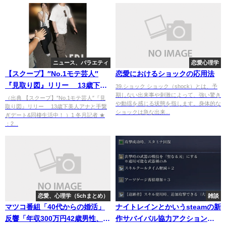
ニュース、バラエティ
恋愛心理学
【スクープ】″No.1モテ芸人″
恋愛におけるショックの応用法
『見取り図』リリー 13歳下美
39.ショック ショック（shock）とは、予
期しない出来事や刺激によって、強い驚き
人アナと手繋ぎデート＆同棲生
（出典 【スクープ】″No.1モテ芸人″『見
や動揺を感じる状態を指します。身体的な
取り図』リリー 13歳下美人アナと手繋
活中！ [冬月記者★]
ショックは急な出来...
ぎデート&同棲生活中！ ）1 冬月記者 ★
：2...
恋愛、心理学（5chまとめ）
雑談
マツコ番組「40代からの婚活」
ナイトレインとかいうsteamの新
反響「年収300万円42歳男性、
作サバイバル協力アクションゲ