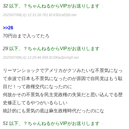
32
以下、？ちゃんねるからVIPがお送りします
：
2025/07/08(火) 12:31:26.761
ID:63DcsE0j0.net
>>26
70円台まで入ってたろ
29
以下、？ちゃんねるからVIPがお送りします
：
2025/07/08(火) 12:29:46.009
ID:DKwZpvSq0.net
リーマンショックでアメリカがクソみたいな不景気になっ
て余波で日本も不景気になったのが原因で自民党はもう駄
目だ！って政権交代になったのに
何故かその不景気を民主党政権の失策だと思い込んでる歴
史修正してるやつがいるらしい
統計的にも景気の底は麻生政権時代だったのにな
51
以下、？ちゃんねるからVIPがお送りします
：