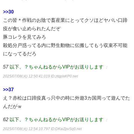
>>30
この皆＊作戦のお陰で畜産業にとってクソほどヤバい口蹄
疫が食い止められたんだぞ
豚コレラを見てみろ
殺処分戸惑ってる内に野生動物に伝搬してもう収束不可能
になってるだろ
57
以下、？ちゃんねるからVIPがお送りします
：
2025/07/08(火) 12:50:41.019
ID:ztqplxKP0.net
>>37
え？赤松は口蹄疫真っ只中の時に外遊3カ国周って遊んでた
んだがｗ
62
以下、？ちゃんねるからVIPがお送りします
：
2025/07/08(火) 12:54:10.797
ID:DKwZpvSq0.net