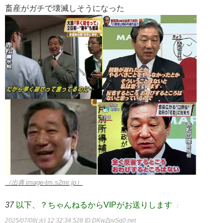
畜産がガチで壊滅しそうになった
（出典 image-tm.s2mr.jp）
37
以下、？ちゃんねるからVIPがお送りします
：
2025/07/08(火) 12:32:34.528
ID:DKwZpvSq0.net