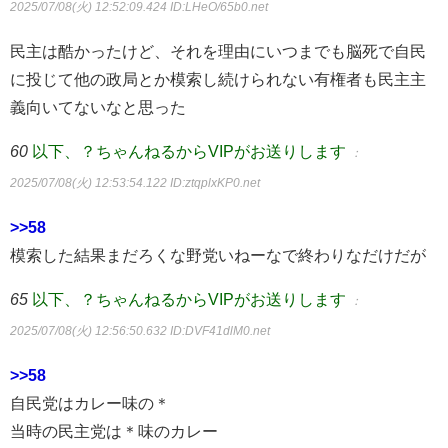
2025/07/08(火) 12:52:09.424
ID:LHeO/65b0.net
民主は酷かったけど、それを理由にいつまでも脳死で自民
に投じて他の政局とか模索し続けられない有権者も民主主
義向いてないなと思った
60
以下、？ちゃんねるからVIPがお送りします
：
2025/07/08(火) 12:53:54.122
ID:ztqplxKP0.net
>>58
模索した結果まだろくな野党いねーなで終わりなだけだが
65
以下、？ちゃんねるからVIPがお送りします
：
2025/07/08(火) 12:56:50.632
ID:DVF41dlM0.net
>>58
自民党はカレー味の＊
当時の民主党は＊味のカレー