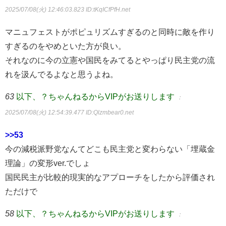
2025/07/08(火) 12:46:03.823
ID:tKqICfPfH.net
マニュフェストがポピュリズムすぎるのと同時に敵を作り
すぎるのをやめといた方が良い。
それなのに今の立憲や国民をみてるとやっぱり民主党の流
れを汲んでるよなと思うよね。
63
以下、？ちゃんねるからVIPがお送りします
：
2025/07/08(火) 12:54:39.477
ID:Qlzmbear0.net
>>53
今の減税派野党なんてどこも民主党と変わらない「埋蔵金
理論」の変形ver.でしょ
国民民主が比較的現実的なアプローチをしたから評価され
ただけで
58
以下、？ちゃんねるからVIPがお送りします
：