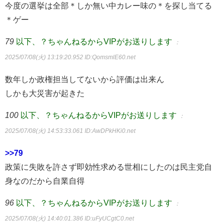
今度の選挙は全部＊しか無い中カレー味の＊を探し当てる
＊ゲー
79
以下、？ちゃんねるからVIPがお送りします
：
2025/07/08(火) 13:19:20.952
ID:QomsmlE60.net
数年しか政権担当してないから評価は出来ん
しかも大災害が起きた
100
以下、？ちゃんねるからVIPがお送りします
：
2025/07/08(火) 14:53:33.061
ID:AwDPkHKi0.net
>>79
政策に失敗を許さず即効性求める世相にしたのは民主党自
身なのだから自業自得
96
以下、？ちゃんねるからVIPがお送りします
：
2025/07/08(火) 14:40:01.386
ID:uFyUCgtC0.net