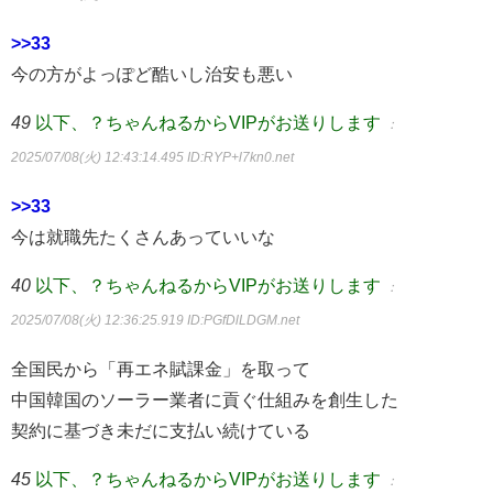
>>33
今の方がよっぽど酷いし治安も悪い
49
以下、？ちゃんねるからVIPがお送りします
：
2025/07/08(火) 12:43:14.495
ID:RYP+l7kn0.net
>>33
今は就職先たくさんあっていいな
40
以下、？ちゃんねるからVIPがお送りします
：
2025/07/08(火) 12:36:25.919
ID:PGfDlLDGM.net
全国民から「再エネ賦課金」を取って
中国韓国のソーラー業者に貢ぐ仕組みを創生した
契約に基づき未だに支払い続けている
45
以下、？ちゃんねるからVIPがお送りします
：