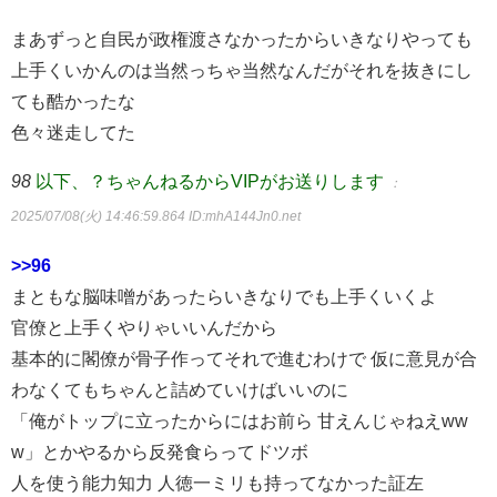
まあずっと自民が政権渡さなかったからいきなりやっても
上手くいかんのは当然っちゃ当然なんだがそれを抜きにし
ても酷かったな
色々迷走してた
98
以下、？ちゃんねるからVIPがお送りします
：
2025/07/08(火) 14:46:59.864
ID:mhA144Jn0.net
>>96
まともな脳味噌があったらいきなりでも上手くいくよ
官僚と上手くやりゃいいんだから
基本的に閣僚が骨子作ってそれで進むわけで 仮に意見が合
わなくてもちゃんと詰めていけばいいのに
「俺がトップに立ったからにはお前ら 甘えんじゃねえww
w」とかやるから反発食らってドツボ
人を使う能力知力 人徳一ミリも持ってなかった証左