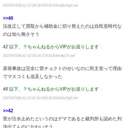
2025/07/08(火) 12:39:38.028
ID:DKwZpvSq0.net
>>40
法改正して買取から補助金に切り替えたのは自民党時代な
のは知ら無さそう
42
以下、？ちゃんねるからVIPがお送りします
：
2025/07/08(火) 12:38:16.716
ID:jhMn/kg70.net
原発事故は完全に菅チョクトのせいなのに民主党って理由
でマスコミも追及しなかった
46
以下、？ちゃんねるからVIPがお送りします
：
2025/07/08(火) 12:41:00.459
ID:DKwZpvSq0.net
>>42
菅が注水止めたというのはデマであると裁判所も認めた判
決出てんのにかわいそう