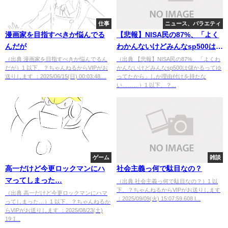
仕事
ニュース、バラエティ
漫画家を目指すべきか悩んでる
【悲報】NISA民の87%、「よく
んだが
わかんないけどみんなsp500は儲
かるってゆってたから」しか理
（出典 漫画家を目指すべきか悩んでるん
（出典 【悲報】NISA民の87%、「よくわ
だが）1 以下、？ちゃんねるからVIPがお
かんないけどみんなsp500は儲かるってゆ
由付けを持たない………
送りします ：2025/06/15(日) 00:03:48....
ってたから」しか理由付けを持たな
い………）1 以下、？...
ゲーム
雑談
高一だけど今更ロックマンにハ
社会主義っ何で駄目なの？
マってしまった…
（出典 社会主義っ何で駄目なの？）1 以
下、？ちゃんねるからVIPがお送りします
（出典 高一だけど今更ロックマンにハマ
：2025/09/09(火) 15:07:59.608 I...
ってしまった…）1 以下、？ちゃんねるか
らVIPがお送りします ：2025/08/23(土)
19:1...