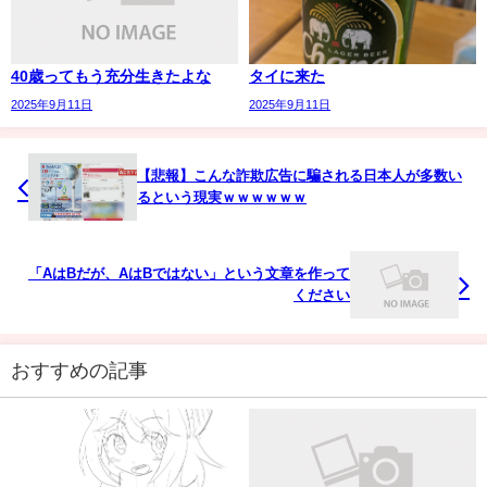
40歳ってもう充分生きたよな
タイに来た
2025年9月11日
2025年9月11日
【悲報】こんな詐欺広告に騙される日本人が多数い
るという現実ｗｗｗｗｗｗ
「AはBだが、AはBではない」という文章を作って
ください
おすすめの記事