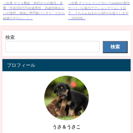
25歳宮崎あおいが理想」相談に
ーム
（出典 マツコ番組「40代からの婚活」反
（出典 ナイトレインとかいうsteamの新作
響「年収300万円42歳男性、25歳宮崎あお
サバイバル協力アクションゲーム）1 以
専門家バッサリ「だから結婚で
いが理想」相談に専門家バッサリ「だから
下、？ちゃんねるからVIPがお送りします
きない」 [muffin★]
結婚できない」 ）...
：2025/06...
検索
検索
プロフィール
うさ＆うさこ