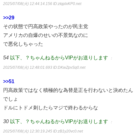
2025/07/08(火) 12:44:14.156
ID:ztqplxKP0.net
>>29
その状態で円高政策やったのが民主党
アメリカの自爆のせいの不景気なのに
で悪化しちゃった
54
以下、？ちゃんねるからVIPがお送りします
：
2025/07/08(火) 12:48:01.693
ID:DKwZpvSq0.net
>>51
円高政策ではなく積極的な為替是正を行わないと決めたん
でしょ
ドルにトドメ刺したらマジで終わるからな
30
以下、？ちゃんねるからVIPがお送りします
：
2025/07/08(火) 12:30:19.245
ID:zB1y20vc0.net