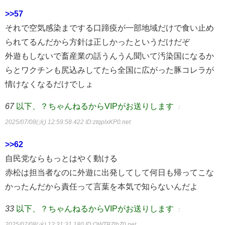
>>57
それで空気感染までする口蹄疫が一部地域だけで食い止め
られてるんだから方針は正しかったというだけだぞ
外遊もしないで畜産業の話うんうん聞いて汚染国になるか
らとワクチンも尻込みしてたら全国に広がった豚コレラが
情けなくなるだけでしょ
67
以下、？ちゃんねるからVIPがお送りします
：
2025/07/08(火) 12:59:58.422
ID:ztqplxKP0.net
>>62
自民党ならもっとはやく動ける
赤松は担当者なのに外遊に出発してして何日も帰ってこな
かったんだから責任って言葉を本気で知らないんだよ
33
以下、？ちゃんねるからVIPがお送りします
：
2025/07/08(火) 12:31:31.180
ID:OWTBZlhZ0.net