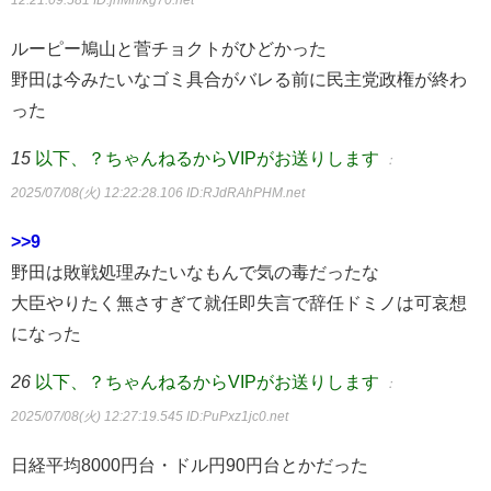
12:21:09.581
ID:jhMn/kg70.net
ルーピー鳩山と菅チョクトがひどかった
野田は今みたいなゴミ具合がバレる前に民主党政権が終わ
った
15
以下、？ちゃんねるからVIPがお送りします
：
2025/07/08(火) 12:22:28.106
ID:RJdRAhPHM.net
>>9
野田は敗戦処理みたいなもんで気の毒だったな
大臣やりたく無さすぎて就任即失言で辞任ドミノは可哀想
になった
26
以下、？ちゃんねるからVIPがお送りします
：
2025/07/08(火) 12:27:19.545
ID:PuPxz1jc0.net
日経平均8000円台・ドル円90円台とかだった