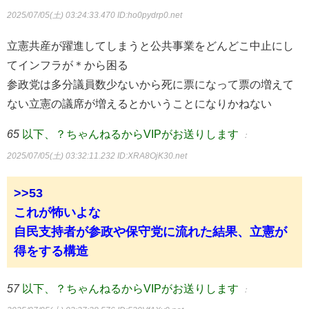
2025/07/05(土) 03:24:33.470
ID:ho0pydrp0.net
立憲共産が躍進してしまうと公共事業をどんどこ中止にし
てインフラが＊から困る
参政党は多分議員数少ないから死に票になって票の増えて
ない立憲の議席が増えるとかいうことになりかねない
65
以下、？ちゃんねるからVIPがお送りします
：
2025/07/05(土) 03:32:11.232
ID:XRA8OjK30.net
>>53
これが怖いよな
自民支持者が参政や保守党に流れた結果、立憲が
得をする構造
57
以下、？ちゃんねるからVIPがお送りします
：