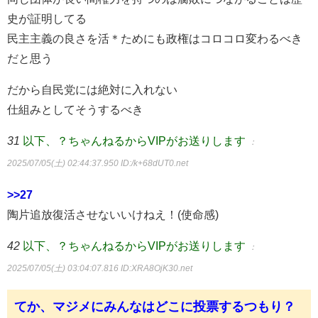
史が証明してる
民主主義の良さを活＊ためにも政権はコロコロ変わるべき
だと思う
だから自民党には絶対に入れない
仕組みとしてそうするべき
31
以下、？ちゃんねるからVIPがお送りします
：
2025/07/05(土) 02:44:37.950
ID:/k+68dUT0.net
>>27
陶片追放復活させないいけねえ！(使命感)
42
以下、？ちゃんねるからVIPがお送りします
：
2025/07/05(土) 03:04:07.816
ID:XRA8OjK30.net
てか、マジメにみんなはどこに投票するつもり？