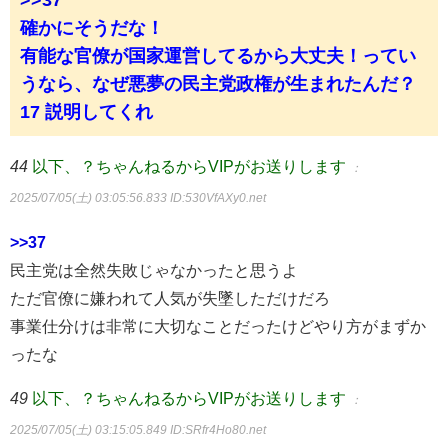
>>37
確かにそうだな！
有能な官僚が国家運営してるから大丈夫！ってい
うなら、なぜ悪夢の民主党政権が生まれたんだ？
17 説明してくれ
44
以下、？ちゃんねるからVIPがお送りします
：
2025/07/05(土) 03:05:56.833
ID:530VfAXy0.net
>>37
民主党は全然失敗じゃなかったと思うよ
ただ官僚に嫌われて人気が失墜しただけだろ
事業仕分けは非常に大切なことだったけどやり方がまずか
ったな
49
以下、？ちゃんねるからVIPがお送りします
：
2025/07/05(土) 03:15:05.849
ID:SRfr4Ho80.net