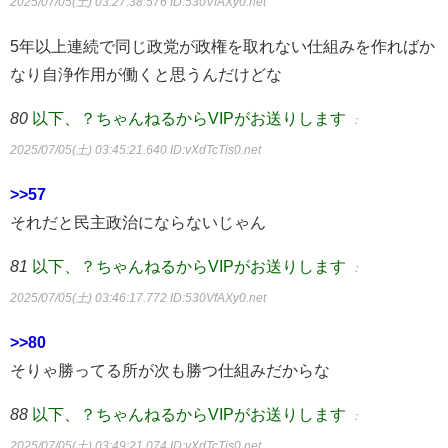
2025/07/05(土) 03:27:38.576
ID:530VfAXy0.net
5年以上連続で同じ政党が政権を取れない仕組みを作ればか
なり自浄作用が働くと思うんだけどな
80
以下、？ちゃんねるからVIPがお送りします
：
2025/07/05(土) 03:45:21.640
ID:vXdTcTis0.net
>>57
それだと民主政治にならないじゃん
81
以下、？ちゃんねるからVIPがお送りします
：
2025/07/05(土) 03:46:17.772
ID:530VfAXy0.net
>>80
そりゃ勝ってる所が次も勝つ仕組みだからな
88
以下、？ちゃんねるからVIPがお送りします
：
2025/07/05(土) 03:49:21.074
ID:vXdTcTis0.net