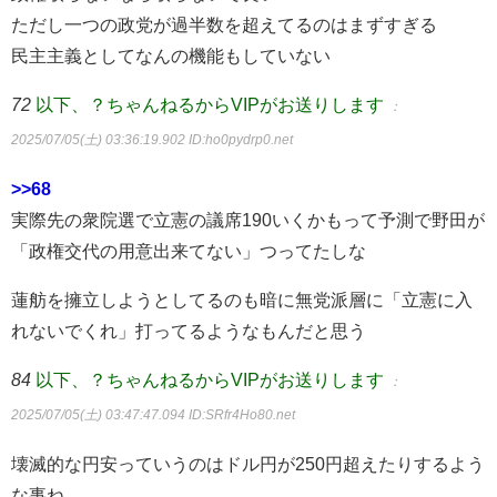
ただし一つの政党が過半数を超えてるのはまずすぎる
民主主義としてなんの機能もしていない
72
以下、？ちゃんねるからVIPがお送りします
：
2025/07/05(土) 03:36:19.902
ID:ho0pydrp0.net
>>68
実際先の衆院選で立憲の議席190いくかもって予測で野田が
「政権交代の用意出来てない」つってたしな
蓮舫を擁立しようとしてるのも暗に無党派層に「立憲に入
れないでくれ」打ってるようなもんだと思う
84
以下、？ちゃんねるからVIPがお送りします
：
2025/07/05(土) 03:47:47.094
ID:SRfr4Ho80.net
壊滅的な円安っていうのはドル円が250円超えたりするよう
な事ね