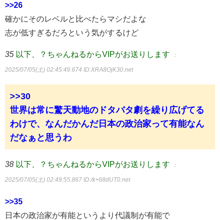
>>26
確かにそのレベルと比べたらマシだよな
志が低すぎるだろという気がするけど
35
以下、？ちゃんねるからVIPがお送りします
：
2025/07/05(土) 02:45:49.674
ID:XRA8OjK30.net
>>30
世界は常に驚天動地のドタバタ劇を繰り広げてる
わけで、なんだかんだ日本の政治家って有能なん
だなぁと思うわ
38
以下、？ちゃんねるからVIPがお送りします
：
2025/07/05(土) 02:49:55.867
ID:/k+68dUT0.net
>>35
日本の政治家が有能というより代議制が有能で