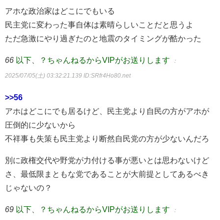
アホな政治家はどこにでもいる
民主党に変わった事自体は素晴らしいことだと思うよ
ただ急激にやり過ぎたのと地震のタイミングが酷かった
66
以下、？ちゃんねるからVIPがお送りします
：
2025/07/05(土) 03:32:21.139
ID:SRfr4Ho80.net
>>56
アホはどこにでも居るけど、民主党より自民の方がアホが
圧倒的に少ないから
不祥事も失策も民主党より断然自民党の方が少ないんだろ
別に政権交代や野党が力付ける事が悪いとは思わないけど
さ、最低限まともな党であることが大前提としてあるべき
じゃないの？
69
以下、？ちゃんねるからVIPがお送りします
：