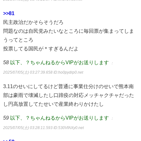
>>81
民主政治だかそらそうだろ
問題なのは自民党みたいなところに毎回票が集まってしま
うってところ
投票してる国民が＊すぎるんだよ
58
以下、？ちゃんねるからVIPがお送りします
：
2025/07/05(土) 03:27:39.658
ID:ho0pydrp0.net
3.11のせいにしてるけど普通に事業仕分けのせいで熊本南
部は豪雨で壊滅したし口蹄疫の対応メッチャクチャだった
し円高放置してたせいで産業終わりかけたし
59
以下、？ちゃんねるからVIPがお送りします
：
2025/07/05(土) 03:28:11.593
ID:530VfAXy0.net