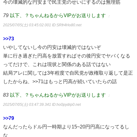
今の壊滅的な円安まで民主党のせいにするのは無理筋
79
以下、？ちゃんねるからVIPがお送りします
：
2025/07/05(土) 03:45:02.001
ID:SRfr4Ho80.net
>>73
いやしてないし今の円安は壊滅的ではないぞ
単に行き過ぎた円高を放置すればその後円安でヤバくなる
ってだけで、これは現状と関係のある話ではない
結局アレに関しては3年程度で自民党が政権取り返して是正
したからね、>>71はもっと円高が続いていたらの話
83
以下、？ちゃんねるからVIPがお送りします
：
2025/07/05(土) 03:47:39.341
ID:ho0pydrp0.net
>>79
なんだったらドル円一時期より15~20円円高になってるし
な