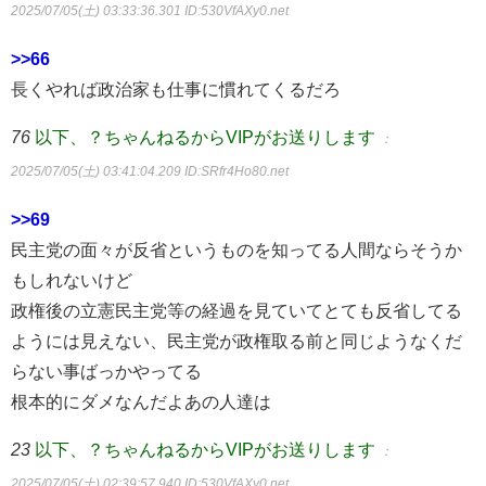
2025/07/05(土) 03:33:36.301
ID:530VfAXy0.net
>>66
長くやれば政治家も仕事に慣れてくるだろ
76
以下、？ちゃんねるからVIPがお送りします
：
2025/07/05(土) 03:41:04.209
ID:SRfr4Ho80.net
>>69
民主党の面々が反省というものを知ってる人間ならそうか
もしれないけど
政権後の立憲民主党等の経過を見ていてとても反省してる
ようには見えない、民主党が政権取る前と同じようなくだ
らない事ばっかやってる
根本的にダメなんだよあの人達は
23
以下、？ちゃんねるからVIPがお送りします
：
2025/07/05(土) 02:39:57.940
ID:530VfAXy0.net