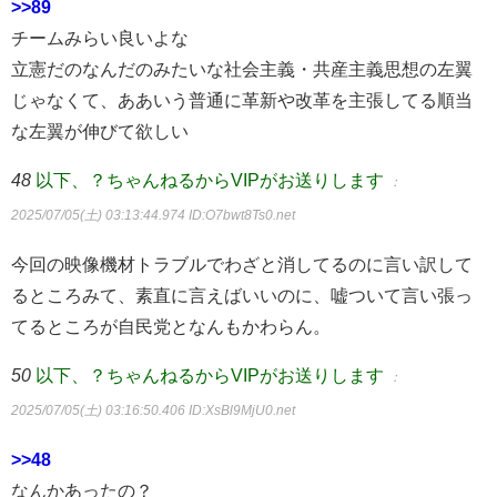
>>89
チームみらい良いよな
立憲だのなんだのみたいな社会主義・共産主義思想の左翼
じゃなくて、ああいう普通に革新や改革を主張してる順当
な左翼が伸びて欲しい
48
以下、？ちゃんねるからVIPがお送りします
：
2025/07/05(土) 03:13:44.974
ID:O7bwt8Ts0.net
今回の映像機材トラブルでわざと消してるのに言い訳して
るところみて、素直に言えばいいのに、嘘ついて言い張っ
てるところが自民党となんもかわらん。
50
以下、？ちゃんねるからVIPがお送りします
：
2025/07/05(土) 03:16:50.406
ID:XsBl9MjU0.net
>>48
なんかあったの？