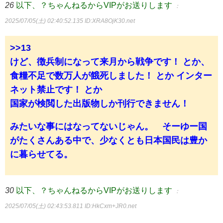
26
以下、？ちゃんねるからVIPがお送りします
：
2025/07/05(土) 02:40:52.135
ID:XRA8OjK30.net
>>13
けど、徴兵制になって来月から戦争です！ とか、
食糧不足で数万人が餓死しました！ とか インター
ネット禁止です！ とか
国家が検閲した出版物しか刊行できません！
みたいな事にはなってないじゃん。 そーゆー国
がたくさんある中で、少なくとも日本国民は豊か
に暮らせてる。
30
以下、？ちゃんねるからVIPがお送りします
：
2025/07/05(土) 02:43:53.811
ID:HkCxm+JR0.net