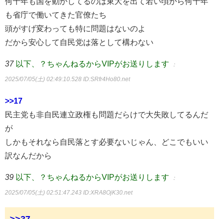
何十年も国を動かしてるのは東大を出て若い頃から何十年
も省庁で働いてきた官僚たち
頭がすげ変わっても特に問題はないのよ
だから安心して自民党は落として構わない
37
以下、？ちゃんねるからVIPがお送りします
：
2025/07/05(土) 02:49:10.528
ID:SRfr4Ho80.net
>>17
民主党も非自民連立政権も問題だらけで大失敗してるんだ
が
しかもそれなら自民落とす必要ないじゃん、どこでもいい
訳なんだから
39
以下、？ちゃんねるからVIPがお送りします
：
2025/07/05(土) 02:51:47.243
ID:XRA8OjK30.net