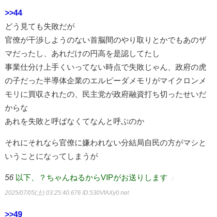
>>44
どう見ても失敗だが
官僚が干渉しようのない首脳間のやり取りとかでもあのザ
マだったし、あれだけの円高を是認してたし
事業仕分け上手くいってない時点で失敗じゃん、政府の虎
の子だった半導体企業のエルピーダメモリがマイクロンメ
モリに買収されたの、民主党が政府融資打ち切ったせいだ
からな
あれを失敗と呼ばなくてなんと呼ぶのか
それにそれなら官僚に嫌われない分結局自民の方がマシと
いうことになってしまうが
56
以下、？ちゃんねるからVIPがお送りします
：
2025/07/05(土) 03:25:40.676
ID:530VfAXy0.net
>>49