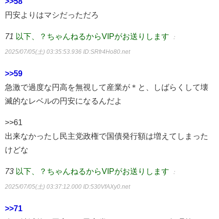
>>58
円安よりはマシだっただろ
71
以下、？ちゃんねるからVIPがお送りします
：
2025/07/05(土) 03:35:53.936
ID:SRfr4Ho80.net
>>59
急激で過度な円高を無視して産業が＊と、しばらくして壊
滅的なレベルの円安になるんだよ
>>61
出来なかったし民主党政権で国債発行額は増えてしまった
けどな
73
以下、？ちゃんねるからVIPがお送りします
：
2025/07/05(土) 03:37:12.000
ID:530VfAXy0.net
>>71