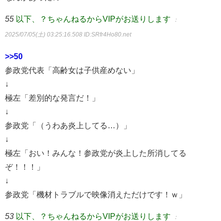
55
以下、？ちゃんねるからVIPがお送りします
：
2025/07/05(土) 03:25:16.508
ID:SRfr4Ho80.net
>>50
参政党代表「高齢女は子供産めない」
↓
極左「差別的な発言だ！」
↓
参政党「（うわあ炎上してる…）」
↓
極左「おい！みんな！参政党が炎上した所消してる
ぞ！！！」
↓
参政党「機材トラブルで映像消えただけです！ｗ」
53
以下、？ちゃんねるからVIPがお送りします
：