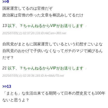
>>9
国家運営してるのは官僚だぞ
政治家は官僚の作った文章を棒読みしてるだけ
13
以下、？ちゃんねるからVIPがお送りします
：
2025/07/05(土) 02:37:20.133
ID:HkCxm+JR0.net
自民党がまともに国家運営しているという幻想すごいよな
自民党のおかげで子供いなくなってガチのマジで滅びるん
だぞ？
21
以下、？ちゃんねるからVIPがお送りします
：
2025/07/05(土) 02:39:36.183
ID:/k+68dUT0.net
>>13
「まとも」な生活出来てる期間って日本の歴史見ても100年
ないと思うよ？