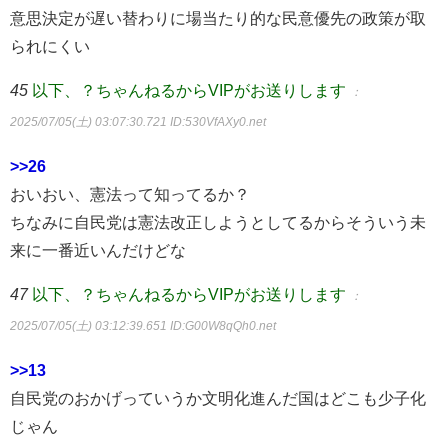
意思決定が遅い替わりに場当たり的な民意優先の政策が取
られにくい
45
以下、？ちゃんねるからVIPがお送りします
：
2025/07/05(土) 03:07:30.721
ID:530VfAXy0.net
>>26
おいおい、憲法って知ってるか？
ちなみに自民党は憲法改正しようとしてるからそういう未
来に一番近いんだけどな
47
以下、？ちゃんねるからVIPがお送りします
：
2025/07/05(土) 03:12:39.651
ID:G00W8qQh0.net
>>13
自民党のおかげっていうか文明化進んだ国はどこも少子化
じゃん