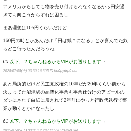
アメリカからしても物を売り付けられなくなるから円安過
ぎても向こうからすれば困るし
まあ理想は105円くらいだけど
160円の時とかあんだけ「円は紙＊になる」とか喜んでた奴
らどこ行ったんだろうね
60
以下、？ちゃんねるからVIPがお送りします
：
2025/07/05(土) 03:30:16.305
ID:ho0pydrp0.net
あと局所的だけど民主党政権の10年だが20年くらい前から
決まってた沼津駅の高架化事業も事業仕分けのアピールの
ダシにされて白紙に戻されて2年前にやっと行政代執行で事
業が動くとかになったし
61
以下、？ちゃんねるからVIPがお送りします
：
2025/07/05(土) 03:31:12.287
ID:530VfAXy0.net