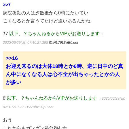
>>7
病院夜勤の人は夕飯後から0時にたいてい
亡くなるとか言うてたけど違いあるんかね
17
以下、？ちゃんねるからVIPがお送りします
：
2025/06/29(日) 07:40:27.398
ID:NL79LWiB0.net
>>16
お迎え来るのは大体18時とか6時、逆に日中のど真
ん中になくなる人は心不全が出ちゃったとかの人
が多い
8
以下、？ちゃんねるからVIPがお送りします
：2025/06/29(日)
07:31:21.529
ID:Z7uhzEUp0.net
おう
これからもガンガン処分頼むわ