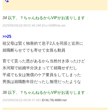
な
34
以下、？ちゃんねるからVIPがお送りします
：
2025/06/29(日) 08:01:46.248
ID:u+00BRvla.net
>>25
祖父母は賢く独善的て息子2人を同居と近所に
就職断らせてでも寄せて女孫も動員
育てて貰った恩があるから当然付き添ったけど
氷河期で結婚半分決まってて就職せずだし
平成でも女は無償のケア要員をしてしまった
男孫は就職数年目だったし無理だったような
36
以下、？ちゃんねるからVIPがお送りします
：
2025/06/29(日) 08:06:37.481
ID:NL79LWiB0.net