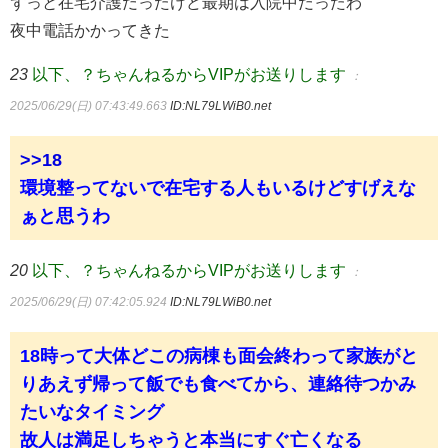
ずっと在宅介護だったけど最期は入院中だったわ
夜中電話かかってきた
23
以下、？ちゃんねるからVIPがお送りします
：
2025/06/29(日) 07:43:49.663
ID:NL79LWiB0.net
>>18
環境整ってないで在宅する人もいるけどすげえな
ぁと思うわ
20
以下、？ちゃんねるからVIPがお送りします
：
2025/06/29(日) 07:42:05.924
ID:NL79LWiB0.net
18時って大体どこの病棟も面会終わって家族がと
りあえず帰って飯でも食べてから、連絡待つかみ
たいなタイミング
故人は満足しちゃうと本当にすぐ亡くなる