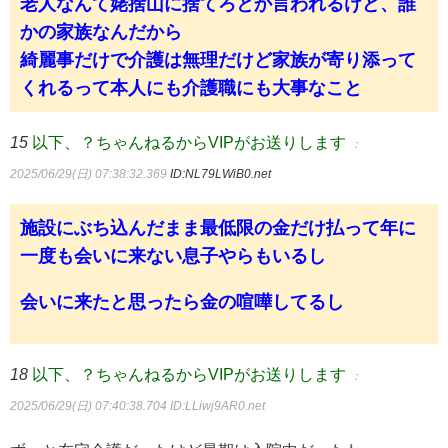
老人なんて姥捨山に捨てろとか言われるけど、誰
かの家族なんだから
綺麗事だけで介護は無理だけど家族が寄り添って
くれるって本人にも介護職にも大事なこと
15
以下、？ちゃんねるからVIPがお送りします
：
2025/06/29(日) 07:38:32.369
ID:NL79LWiB0.net
施設にぶち込んだまま最低限の金だけ払って年に
一度も会いに来ない息子やらもいるし
会いに来たと思ったら金の喧嘩してるし
18
以下、？ちゃんねるからVIPがお送りします
：
2025/06/29(日) 07:40:38.704
ID:LLiwj9AR0.net