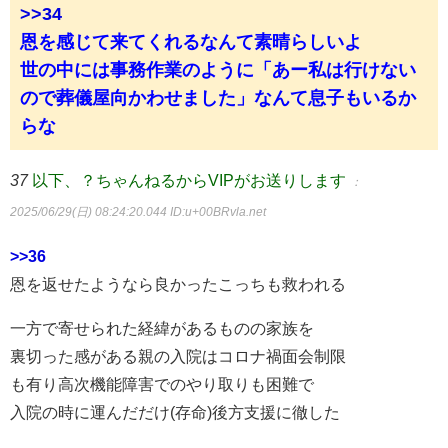
>>34
恩を感じて来てくれるなんて素晴らしいよ
世の中には事務作業のように「あー私は行けない
ので葬儀屋向かわせました」なんて息子もいるか
らな
37
以下、？ちゃんねるからVIPがお送りします
：
2025/06/29(日) 08:24:20.044
ID:u+00BRvla.net
>>36
恩を返せたようなら良かったこっちも救われる
一方で寄せられた経緯があるものの家族を
裏切った感がある親の入院はコロナ禍面会制限
も有り高次機能障害でのやり取りも困難で
入院の時に運んだだけ(存命)後方支援に徹した