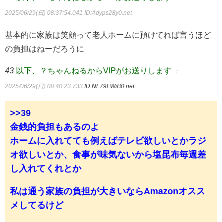
2025/06/29(日) 08:37:54.041
ID:Adyps28y0.net
基本的に家族は笑顔って老人ホームに預けてれば言うほど
の負担はねーだろうに
43
以下、？ちゃんねるからVIPがお送りします
：
2025/06/29(日) 08:40:23.733
ID:NL79LWiB0.net
>>39
金銭的負担もあるのよ
ホームに入れてても例えばテレビ欲しいとかラジ
オ欲しいとか、食事が味気ないから塩昆布毎週差
し入れてくれとか
私は通う家族の負担が大きいならAmazonオスス
メしてるけど