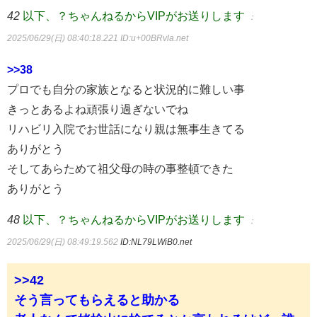
42
以下、？ちゃんねるからVIPがお送りします
：
2025/06/29(日) 08:40:18.221
ID:u+00BRvla.net
>>38
プロでも自分の家族となると状況的に難しい事
きっとあるよね頑張り過ぎないでね
リハビリ入院でお世話になり親は無事生きてる
ありがとう
そしてあらためて祖父母の時の事整頓できた
ありがとう
48
以下、？ちゃんねるからVIPがお送りします
：
2025/06/29(日) 08:49:19.562
ID:NL79LWiB0.net
>>42
そう言ってもらえると助かる