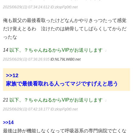
2025/06/29(日) 07:34:24.612
ID:zkspFg0t0.net
俺も親父の最後看取ったけどなんかやりきっつたって感覚
だけ覚えとるわ 泣けたのは納骨してしばらくしてからだ
ったな
14
以下、？ちゃんねるからVIPがお送りします
：
2025/06/29(日) 07:36:26.935
ID:NL79LWiB0.net
>>12
家族で最後看取れる人ってマジですげえと思う
21
以下、？ちゃんねるからVIPがお送りします
：
2025/06/29(日) 07:42:18.177
ID:zkspFg0t0.net
>>14
最後は肺が機能しなくなって呼吸器系の専門病院で亡くな