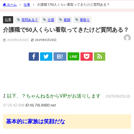
ホーム
仕事
介護職で50人くらい看取ってきたけど質問ある？
仕事
質問ある？
介護
最期
看取り
介護職で50人くらい看取ってきたけど質問ある？
2025年6月30日
2025年6月29日
LINE
1
以下、？ちゃんねるからVIPがお送りします
：2025/06/29(日)
07:25:42.996
ID:NL79LWiB0.net
基本的に家族は笑顔だな