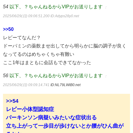
54
以下、？ちゃんねるからVIPがお送りします
：
2025/06/29(日) 09:06:51.200
ID:Adyps28y0.net
>>50
レビーてなんだ？
ドーパミンの薬飲ませ出してから明らかに脳の調子が良く
なってるのはめちゃくちゃ有難い
ここ1年はまともに会話もできてなかった
56
以下、？ちゃんねるからVIPがお送りします
：
2025/06/29(日) 09:09:14.741
ID:NL79LWiB0.net
>>54
レビー小体型認知症
パーキンソン病疑いみたいな症状出る
立ち上がって一歩目が歩けないとか腰がひん曲が