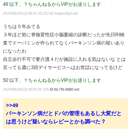
49
以下、？ちゃんねるからVIPがお送りします
：
2025/06/29(日) 08:51:20.212
ID:Adyps28y0.net
うちは５年みてる
３年ほど前に脊髄変性症小脳萎縮の診断だったが先日RI検
査でドーパミンが作られてなくパーキンソン病の疑いあり
になったわ
自立歩行不可で要介護４だが施設に入れる気はないな とは
言っても週に3回デイサービスへはお世話になってるけど
50
以下、？ちゃんねるからVIPがお送りします
：
2025/06/29(日) 09:00:35.335
ID:NL79LWiB0.net
>>49
パーキンソン病だとドパの管理もあるし大変だと
は思うけど疑いならレビーとかも調べた？