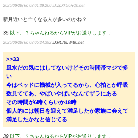
2025/06/29(日) 08:01:39.200
ID:ZpXkUoHQ0.net
新月近いと亡くなる人が多いのかね？
35
以下、？ちゃんねるからVIPがお送りします
：
2025/06/29(日) 08:05:24.392
ID:NL79LWiB0.net
>>33
風水だの気にはしてないけどその時間帯マジで多
い
今はベッドに機械が入ってるから、心拍とか呼吸
数見ててあ、やばいやばいなんてザラにある
その時間が6時くらいか18時
個人的には朝日を迎えて満足したか家族に会えて
満足したかなと信じてる
39
以下、？ちゃんねるからVIPがお送りします
：