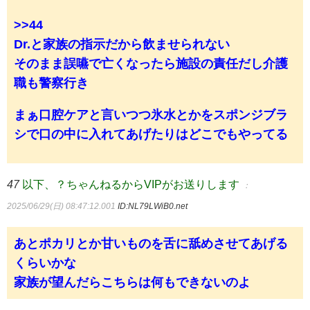
>>44
Dr.と家族の指示だから飲ませられない
そのまま誤嚥で亡くなったら施設の責任だし介護
職も警察行き
まぁ口腔ケアと言いつつ氷水とかをスポンジブラ
シで口の中に入れてあげたりはどこでもやってる
47
以下、？ちゃんねるからVIPがお送りします
：
2025/06/29(日) 08:47:12.001
ID:NL79LWiB0.net
あとポカリとか甘いものを舌に舐めさせてあげる
くらいかな
家族が望んだらこちらは何もできないのよ