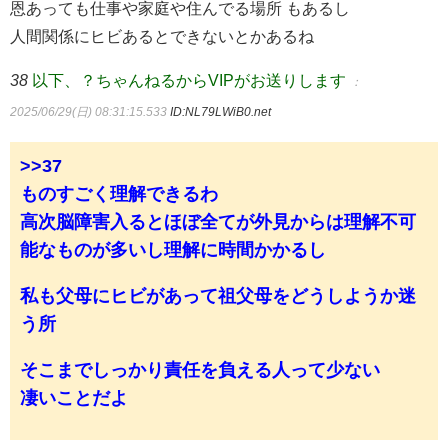
恩あっても仕事や家庭や住んでる場所 もあるし
人間関係にヒビあるとできないとかあるね
38
以下、？ちゃんねるからVIPがお送りします
：
2025/06/29(日) 08:31:15.533
ID:NL79LWiB0.net
>>37
ものすごく理解できるわ
高次脳障害入るとほぼ全てが外見からは理解不可
能なものが多いし理解に時間かかるし
私も父母にヒビがあって祖父母をどうしようか迷
う所
そこまでしっかり責任を負える人って少ない
凄いことだよ