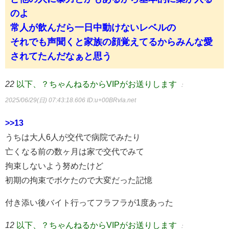
のよ
常人が飲んだら一日中動けないレベルの
それでも声聞くと家族の顔覚えてるからみんな愛
されてたんだなぁと思う
22
以下、？ちゃんねるからVIPがお送りします
：
2025/06/29(日) 07:43:18.606
ID:u+00BRvla.net
>>13
うちは大人6人が交代で病院でみたり
亡くなる前の数ヶ月は家で交代でみて
拘束しないよう努めたけど
初期の拘束でボケたので大変だった記憶
付き添い後バイト行ってフラフラが1度あった
12
以下、？ちゃんねるからVIPがお送りします
：