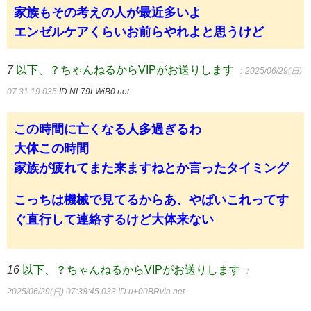
家族もその考えの人が最近多いよ
エンゼルケアくらいお前らやれよと思うけど
7
以下、？ちゃんねるからVIPがお送りします
：2025/06/29(日)
07:31:19.035
ID:NL79LWiB0.net
この時間に亡くなる人多過ぎるわ
大体この時間
家族が疲れてまた来ますねとか言ったタイミング
こっちは機械で見てるからあ、やばいこれってす
ぐ直行して連絡するけど大体来ない
16
以下、？ちゃんねるからVIPがお送りします
：
2025/06/29(日) 07:38:45.033
ID:u+00BRvla.net