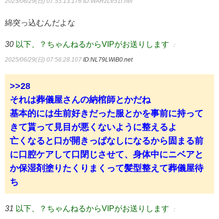
2025/06/29(日) 07:53:13.176
ID:WARzLe51r.net
綿突っ込むんだよな
30
以下、？ちゃんねるからVIPがお送りします
：
2025/06/29(日) 07:56:28.107
ID:NL79LWiB0.net
>>28
それは葬儀屋さんの納棺師とかだね
基本的には生前好きだった服とかを事前に持って
きて貰って見目が悪くないように整えるよ
亡くなると口が開きっぱなしになるから固まる前
に口腔ケアして口閉じさせて、身体中にニベアと
か保湿剤塗りたくりまくって髪型整えて葬儀屋待
ち
31
以下、？ちゃんねるからVIPがお送りします
：