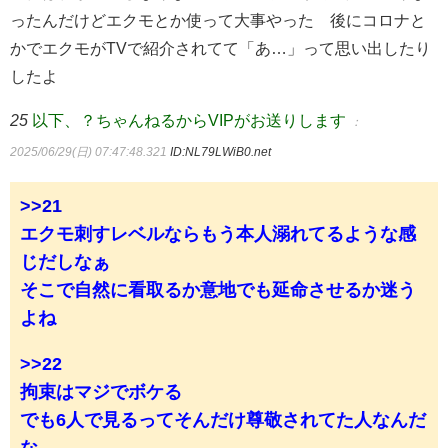
ったんだけどエクモとか使って大事やった 後にコロナと
かでエクモがTVで紹介されてて「あ…」って思い出したり
したよ
25
以下、？ちゃんねるからVIPがお送りします
：
2025/06/29(日) 07:47:48.321
ID:NL79LWiB0.net
>>21
エクモ刺すレベルならもう本人溺れてるような感
じだしなぁ
そこで自然に看取るか意地でも延命させるか迷う
よね
>>22
拘束はマジでボケる
でも6人で見るってそんだけ尊敬されてた人なんだ