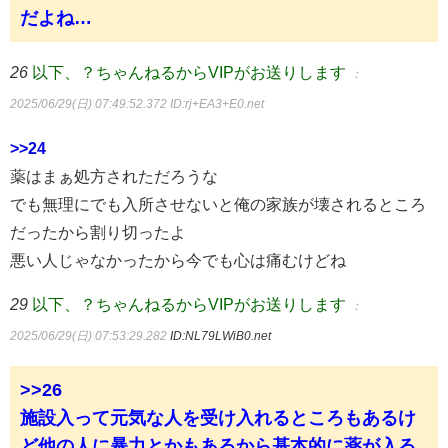
だよね…
26
以下、？ちゃんねるからVIPがお送りします
：
2025/06/29(日) 07:49:52.372
ID:rj+EA3+E0.net
>>24
薬はまぁ処方されただろうな
でも無理にでも入所させないと俺の家族が壊されるところ
だったから割り切ったよ
悪い人じゃなかったから今でも心は痛むけどね
29
以下、？ちゃんねるからVIPがお送りします
：
2025/06/29(日) 07:53:29.282
ID:NL79LWiB0.net
>>26
施設入って元気な人を受け入れるところもあるけ
ど他の人に暴力とかもあるから基本的に薬が入る