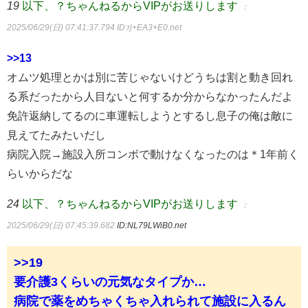
19
以下、？ちゃんねるからVIPがお送りします
：
2025/06/29(日) 07:41:37.794
ID:rj+EA3+E0.net
>>13
オムツ処理とかは別に苦じゃないけどうちは割と動き回れ
る系だったから人目ないと何するか分からなかったんだよ
免許返納してるのに車運転しようとするし息子の俺は敵に
見えてたみたいだし
病院入院→施設入所コンボで動けなくなったのは＊1年前く
らいからだな
24
以下、？ちゃんねるからVIPがお送りします
：
2025/06/29(日) 07:45:39.682
ID:NL79LWiB0.net
>>19
要介護3くらいの元気なタイプか…
病院で薬をめちゃくちゃ入れられて施設に入るん