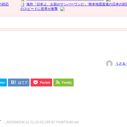
うさ＆
tter
はてブ
Pocket
Feedly
す
：2025/06/24(火) 21:22:03.295
ID:YlUKF3Ut0.net