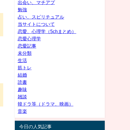
出会い、マチアプ
勉強
占い、スピリチュアル
当サイトについて
恋愛、心理学（5chまとめ）
恋愛心理学
恋愛記事
未分類
生活
筋トレ
結婚
読書
趣味
雑談
韓ドラ等（ドラマ、映画）
音楽
今日の人気記事