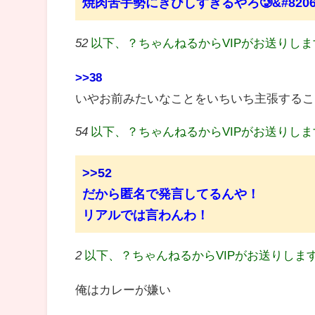
焼肉苦手勢にきびしすぎるやろ🥲&#8206
52
以下、？ちゃんねるからVIPがお送りし
>>38
いやお前みたいなことをいちいち主張するこ
54
以下、？ちゃんねるからVIPがお送りし
>>52
だから匿名で発言してるんや！
リアルでは言わんわ！
2
以下、？ちゃんねるからVIPがお送りしま
俺はカレーが嫌い