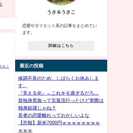
うさ＆うさこ
恋愛やダイエット系の記事をまとめてい
ます。
詳細はこちら
最近の投稿
うさこ
体調不良のため、しばらくお休みしま
す。
『見える化』←これキモ過ぎるだろ…
昔独身貴族って言葉流行ったけど実際は
独身奴隷じゃね？
若者の恋愛離れっておかしいよな
【悲報】新米7000円ｗｗｗｗｗｗｗｗ
ｗｗｗ