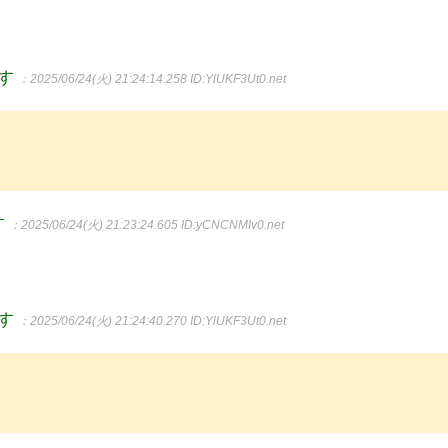
ます
：2025/06/24(火) 21:24:14.258
ID:YlUKF3Ut0.net
す
：2025/06/24(火) 21:23:24.605
ID:yCNCNMIv0.net
ます
：2025/06/24(火) 21:24:40.270
ID:YlUKF3Ut0.net