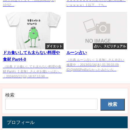
ｗ
10:52:...
いｗｗｗｗ）1 以下、？ち...
ダイエット
占い、スピリチュアル
ドカ食いしても太らない料理や
ルーン占い
食材 Part4-0
（出典 ルーン占い）1 名無しさん＠占い
修業中 ：2013/01/16(水) 01:35:03.09
（出典 ドカ食いしても太らない料理や食
ID:QW9SPmEsなかったみたいな...
材 Part4）1 名無しさん＠お腹いっぱい。
：2024/03/17(日) 18:37:13.98 ...
検索
検索
プロフィール