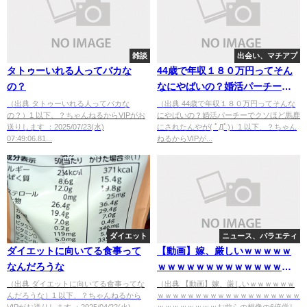
雑談
出会い、マチアプ
タトゥーいれる人ってバカな
44歳で年収１８０万円ってそん
の？
なにやばいの？婚活パーチーで
クソほど馬鹿にされたんやが( ﾟ
（出典 タトゥーいれる人ってバカな
（出典 44歳で年収１８０万円ってそんな
の？）1 以下、？ちゃんねるからVIPがお
にやばいの？婚活パーチーでクソほど馬鹿
Дﾟ)
送りします ：2025/07/23(水)
にされたんやが( ﾟДﾟ)）1 以下、？ちゃん
07:49:06.81...
ねるからVIPが...
ダイエット
ニュース、バラエティ
ダイエットに向いてる食事って
【動画】嫁、厳しいｗｗｗｗｗ
なんだろうな
ｗｗｗｗｗｗｗｗｗｗｗｗｗｗ
ｗｗｗｗｗｗｗｗｗｗｗｗｗｗ
（出典 ダイエットに向いてる食事ってな
（出典 【動画】嫁、厳しいｗｗｗｗｗｗ
んだろうな）1 以下、？ちゃんねるから
ｗｗｗｗｗｗｗｗｗｗｗｗｗｗｗｗｗｗｗ
お前らの想像の6倍厳しいｗｗｗ
VIPがお送りします ：2025/04/22(火)
ｗｗｗｗｗｗｗｗお前らの想像の6倍厳し