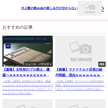
大人数の飲み会の楽しみ方が分からない
おすすめの記事
ニュース、バラエティ
雑談
【速報】女性初のプロ棋士、爆
【画像】マクドナルド店長の給
誕へｗｗｗｗｗｗｗｗｗｗｗｗ
与明細、流出w w w w w w w w
ｗｗｗｗｗｗｗｗｗｗｗｗｗｗ
w w w w w
（出典 【速報】女性初のプロ棋士、爆誕
（出典 【画像】マクドナルド店長の給与
へｗｗｗｗｗｗｗｗｗｗｗｗｗｗｗｗｗｗ
明細、流出w w w w w w w w w w w w w）
ｗｗｗｗ
ｗｗｗｗｗｗｗｗｗｗｗｗ）1 以下、？ち
1 以下、？ちゃんねるからVIPがお送り...
ゃんねるからVIPがお送...