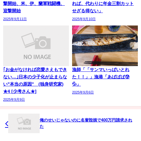
撃開始、米、伊、蘭軍戦闘機、
れば、代わりに年金三割カット
迎撃開始
せざる得ない」
2025年9月11日
2025年9月10日
｢お金がなければ恋愛さえもでき
漁師「「サンマいっぱいとれ
ない…｣日本の少子化が止まらな
た！！」」漁港「あばばば😰
い"本当の原因" (独身研究家)
💦」
★4 [少考さん★]
2025年9月6日
2025年9月9日
俺のせいじゃないのに名誉毀損で400万円請求され
た