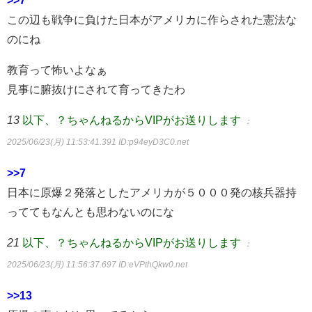
>>7
この辺も戦争に負けた日本がアメリカに作らされた憲法な
のにね
教育って怖いよなぁ
見事に腑抜けにされて育ってきたわ
13
以下、？ちゃんねるからVIPがお送りします
：
2025/06/23(月) 11:53:41.391
ID:p94eyD3C0.net
>>7
日本に原爆２発落としたアメリカが５０００発の核兵器持
っててもなんとも思わないのにな
21
以下、？ちゃんねるからVIPがお送りします
：
2025/06/23(月) 11:56:37.697
ID:eVPthQkw0.net
>>13