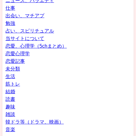
ニュース、バラエティ
仕事
出会い、マチアプ
勉強
占い、スピリチュアル
当サイトについて
恋愛、心理学（5chまとめ）
恋愛心理学
恋愛記事
未分類
生活
筋トレ
結婚
読書
趣味
雑談
韓ドラ等（ドラマ、映画）
音楽