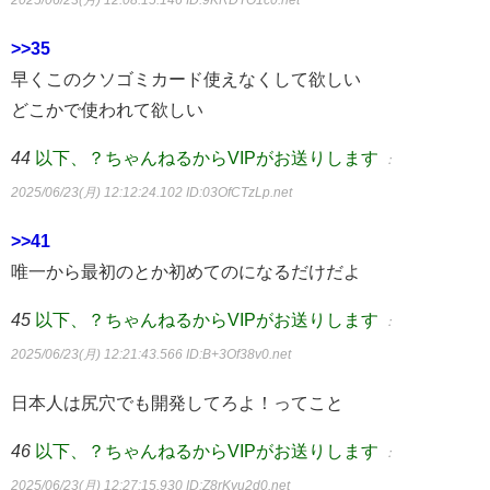
2025/06/23(月) 12:08:15.146
ID:9KRDTO1c0.net
>>35
早くこのクソゴミカード使えなくして欲しい
どこかで使われて欲しい
44
以下、？ちゃんねるからVIPがお送りします
：
2025/06/23(月) 12:12:24.102
ID:03OfCTzLp.net
>>41
唯一から最初のとか初めてのになるだけだよ
45
以下、？ちゃんねるからVIPがお送りします
：
2025/06/23(月) 12:21:43.566
ID:B+3Of38v0.net
日本人は尻穴でも開発してろよ！ってこと
46
以下、？ちゃんねるからVIPがお送りします
：
2025/06/23(月) 12:27:15.930
ID:Z8rKyu2d0.net