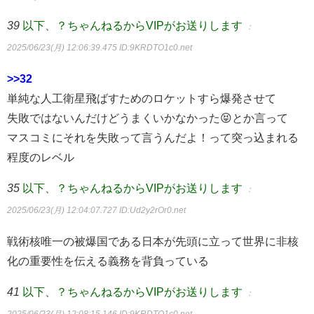
39
以下、？ちゃんねるからVIPがお送りします
：
2025/06/23(月) 12:06:39.475
ID:9KRDTO1c0.net
>>32
単純な人工衛星飛ばすためのロケットすら爆発させて
失敗ではないんだけどうまくいかなかった😝とか言って
マスコミにそれを失敗って言うんだよ！って突っ込まれる
程度のレベル
35
以下、？ちゃんねるからVIPがお送りします
：
2025/06/23(月) 12:04:07.727
ID:Ud2y2rOr0.net
戦術核唯一の被爆国である日本が先頭に立って世界に非核
化の重要性を伝える義務を背負っている
41
以下、？ちゃんねるからVIPがお送りします
：