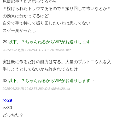
原爆の事＊だと思ってるから
＊投げられたトラウマあるので＊振り回して怖いなとか＊
の効果は分かってるけど
自分で手で持って振り回したいとは思ってない
スゲー臭かったし
29
以下、？ちゃんねるからVIPがお送りします
：
2025/06/23(月) 12:02:14.317
ID:SrTDsWev0.net
実は既に作るだけの能力は有る。大量のプルトニウムを入
手しようとしてないから許されてるだけ
32
以下、？ちゃんねるからVIPがお送りします
：
2025/06/23(月) 12:02:56.289
ID:SWdWisf20.net
>>29
>>30
どっちだ？