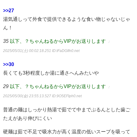
>>27
湯気通しって外食で提供できるような食い物じゃないじゃ
ん！
35
以下、？ちゃんねるからVIPがお送りします
：
2025/05/31(土) 00:02:18.251
ID:tFaDGIfn0.net
>>30
長くても3秒程度しか湯に通さへんみたいや
29
以下、？ちゃんねるからVIPがお送りします
：
2025/05/30(金) 23:55:13.527
ID:9O5EFlph0.net
普通の麺はしっかり熱湯で茹でて中までぷるんとした歯ご
たえがあり伸びにくい
硬麺は茹で不足で吸水力が高く温度の低いスープを吸って