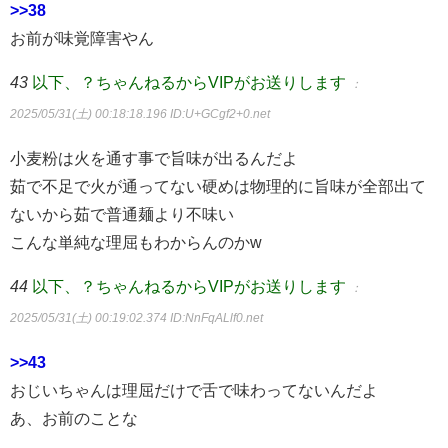
>>38
お前が味覚障害やん
43
以下、？ちゃんねるからVIPがお送りします
：
2025/05/31(土) 00:18:18.196
ID:U+GCgf2+0.net
小麦粉は火を通す事で旨味が出るんだよ
茹で不足で火が通ってない硬めは物理的に旨味が全部出て
ないから茹で普通麺より不味い
こんな単純な理屈もわからんのかw
44
以下、？ちゃんねるからVIPがお送りします
：
2025/05/31(土) 00:19:02.374
ID:NnFqALlf0.net
>>43
おじいちゃんは理屈だけで舌で味わってないんだよ
あ、お前のことな