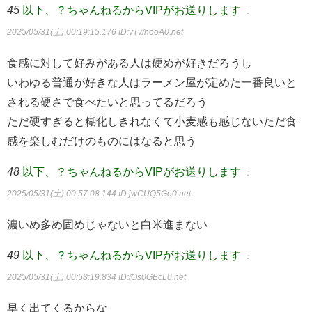
45
以下、？ちゃんねるからVIPがお送りします
：
2025/05/31(土) 00:19:15.176
ID:vTv/hooA0.net
食感に対して好みがある人は硬めが好きだろうし
いわゆる普通が好きな人はラーメン屋が定めた一番良いと
される硬さで食べたいと思ってるだろう
ただ硬すぎると糊化しきれなくて小麦感も感じないただ食
感を楽しむだけのものにはなると思う
48
以下、？ちゃんねるからVIPがお送りします
：
2025/05/31(土) 00:57:08.144
ID:jwCUQ5Go0.net
濃いめ多め固めじゃないと白米進まない
49
以下、？ちゃんねるからVIPがお送りします
：
2025/05/31(土) 00:58:19.834
ID:/Os0GEcL0.net
早く出てくるからな