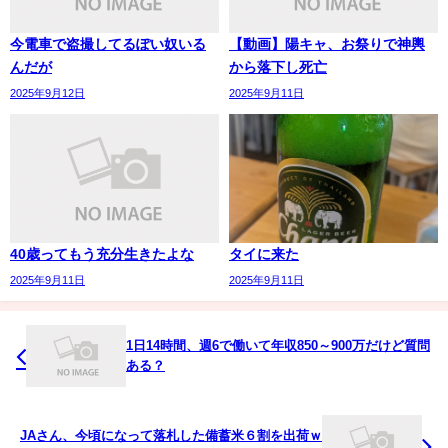
今電車で盗撮してるぽい奴いる
【動画】陽キャ、お祭りで神輿
んだが
から落下し死亡
2025年9月12日
2025年9月11日
40歳ってもう充分生きたよな
タイに来た
2025年9月11日
2025年9月11日
1日14時間、週6で働いて年収850～900万だけど質問
ある？
JAさん、今頃になって落札した備蓄米６割を出荷ｗ