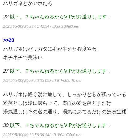
ハリガネとかアホだろ
22
以下、？ちゃんねるからVIPがお送りします
：
2025/05/30(金) 23:41:42.547
ID:uF2S0tIl0.net
>>20
ハリガネはバリカタに毛が生えた程度やわ
ネチネチで美味い
27
以下、？ちゃんねるからVIPがお送りします
：
2025/05/30(金) 23:50:05.053
ID:ICPc63iU0.net
ハリガネは軽く湯に通して、しっかりと芯が残っている
粉落としは湯に潜らせて、表面の粉を落とすだけ
湯気通しはその名の通り、湯気にあてるだけのほぼ生麺
30
以下、？ちゃんねるからVIPがお送りします
：
2025/05/30(金) 23:56:00.340
ID:JhVruT8v0.net