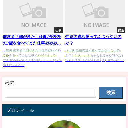
仕事
雑談
健常者「朝がきた！仕事だﾄﾂﾄﾂﾄ
性別の違和感ってふつうないの
ﾂご飯を食べてまた仕事ｽﾂｽﾂｽﾂｧ
か？
帰ってYouTubeみて寝ようまた
（出典 健常者「朝がきた！仕事だﾄﾂﾄﾂﾄﾂ
（出典 性別の違和感ってふつうないの
ご飯を食べてまた仕事ｽﾂｽﾂｽﾂｧ帰って
か？）1 以下、？ちゃんねるからVIPがお
明日！」←なんで病まないの？
YouTubeみて寝ようまた明日！」←なんで
送りします ：2025/06/23(月) 01:57:42.9...
病まないの？...
検索
検索
プロフィール