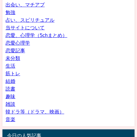
出会い、マチアプ
勉強
占い、スピリチュアル
当サイトについて
恋愛、心理学（5chまとめ）
恋愛心理学
恋愛記事
未分類
生活
筋トレ
結婚
読書
趣味
雑談
韓ドラ等（ドラマ、映画）
音楽
今日の人気記事