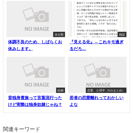
未分類
雑談
体調不良のため、しばらくお
『見える化』←これキモ過ぎ
休みします。
るだろ…
結婚
恋愛、心理学（5chまとめ）
昔独身貴族って言葉流行った
若者の恋愛離れっておかしい
けど実際は独身奴隷じゃね？
よな
関連キーワード