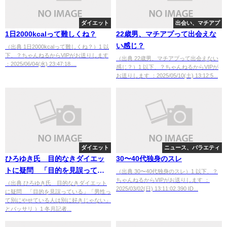
ダイエット
出会い、マチアプ
1日2000kcalって難しくね？
22歳男、マチアプって出会えな
い感じ？
（出典 1日2000kcalって難しくね？）1 以
下、？ちゃんねるからVIPがお送りします
（出典 22歳男、マチアプって出会えない
：2025/06/04(水) 23:47:18....
感じ？）1 以下、？ちゃんねるからVIPが
お送りします ：2025/05/10(土) 13:12:5...
ダイエット
ニュース、バラエティ
ひろゆき氏 目的なきダイエッ
30〜40代独身のスレ
トに疑問 「目的を見誤ってい
（出典 30〜40代独身のスレ）1 以下、？
ちゃんねるからVIPがお送りします ：
る」「男性って別にやせている
（出典 ひろゆき氏 目的なきダイエット
2025/03/02(日) 13:11:02.390 ID...
に疑問 「目的を見誤っている」「男性っ
人は別に好きじゃない」とバッ
て別にやせている人は別に好きじゃない」
サリ [冬月記者★]
とバッサリ ）1 冬月記者...