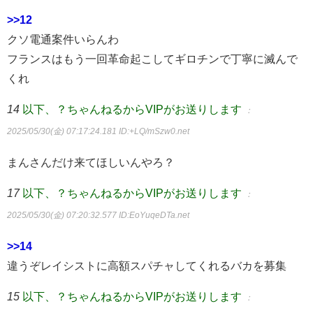
>>12
クソ電通案件いらんわ
フランスはもう一回革命起こしてギロチンで丁寧に滅んで
くれ
14
以下、？ちゃんねるからVIPがお送りします
：
2025/05/30(金) 07:17:24.181
ID:+LQ/mSzw0.net
まんさんだけ来てほしいんやろ？
17
以下、？ちゃんねるからVIPがお送りします
：
2025/05/30(金) 07:20:32.577
ID:EoYuqeDTa.net
>>14
違うぞレイシストに高額スパチャしてくれるバカを募集
15
以下、？ちゃんねるからVIPがお送りします
：