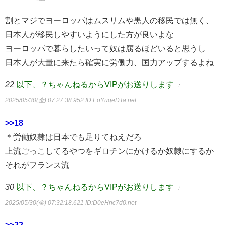
割とマジでヨーロッパはムスリムや黒人の移民では無く、
日本人が移民しやすいようにした方が良いよな
ヨーロッパで暮らしたいって奴は腐るほどいると思うし
日本人が大量に来たら確実に労働力、国力アップするよね
22
以下、？ちゃんねるからVIPがお送りします
：
2025/05/30(金) 07:27:38.952
ID:EoYuqeDTa.net
>>18
＊労働奴隷は日本でも足りてねえだろ
上流ごっこしてるやつをギロチンにかけるか奴隷にするか
それがフランス流
30
以下、？ちゃんねるからVIPがお送りします
：
2025/05/30(金) 07:32:18.621
ID:D0eHnc7d0.net