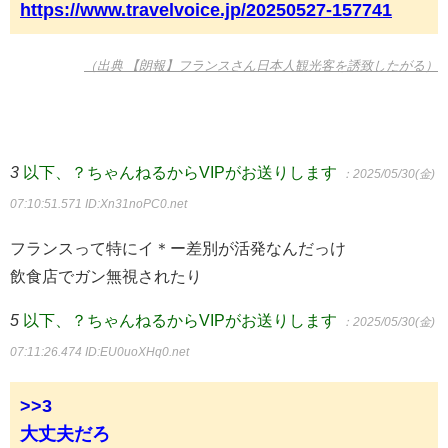
https://www.travelvoice.jp/20250527-157741
（出典 【朗報】フランスさん日本人観光客を誘致したがる）
3
以下、？ちゃんねるからVIPがお送りします
：2025/05/30(金)
07:10:51.571
ID:Xn31noPC0.net
フランスって特にイ＊ー差別が活発なんだっけ
飲食店でガン無視されたり
5
以下、？ちゃんねるからVIPがお送りします
：2025/05/30(金)
07:11:26.474
ID:EU0uoXHq0.net
>>3
大丈夫だろ