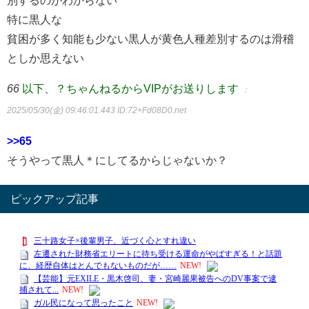
別するのがわからない
特に黒人な
貧困が多く知能も少ない黒人が黄色人種差別するのは滑稽
としか思えない
66
以下、？ちゃんねるからVIPがお送りします
：
2025/05/30(金) 09:46:01.443
ID:72+Fd08D0.net
>>65
そうやって黒人＊にしてるからじゃないか？
ピックアップ記事