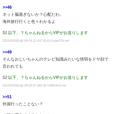
>>46
ネット脳過ぎないか？心配だわ。
海外旅行行くと色々わかるよ
51
以下、？ちゃんねるからVIPがお送りします
：
2025/05/30(金) 08:04:22.437
ID:EoYuqeDTa.net
>>49
そんなおじいちゃんのテレビ知識みたいな情弱をドヤ顔で
言われても
52
以下、？ちゃんねるからVIPがお送りします
：
2025/05/30(金) 08:08:27.462
ID:Yi/I0NXe0.net
>>51
外国行ったことない？