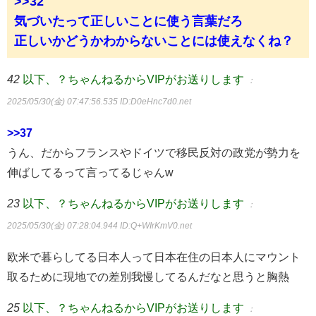
>>32
気づいたって正しいことに使う言葉だろ
正しいかどうかわからないことには使えなくね？
42
以下、？ちゃんねるからVIPがお送りします
：
2025/05/30(金) 07:47:56.535
ID:D0eHnc7d0.net
>>37
うん、だからフランスやドイツで移民反対の政党が勢力を
伸ばしてるって言ってるじゃんw
23
以下、？ちゃんねるからVIPがお送りします
：
2025/05/30(金) 07:28:04.944
ID:Q+WIrKmV0.net
欧米で暮らしてる日本人って日本在住の日本人にマウント
取るために現地での差別我慢してるんだなと思うと胸熱
25
以下、？ちゃんねるからVIPがお送りします
：