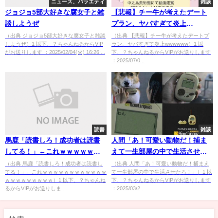
ニュース、バラエティ
雑談
ジョジョ5部大好きな腐女子と雑
【悲報】チー牛が考えたデート
談しようぜ
プラン、ヤバすぎて炎上
wwwwww
（出典 ジョジョ5部大好きな腐女子と雑談
（出典 【悲報】チー牛が考えたデートプ
しようぜ）1 以下、？ちゃんねるからVIP
ラン、ヤバすぎて炎上wwwwww）1 以
がお送りします ：2025/02/04(火) 16:26:...
下、？ちゃんねるからVIPがお送りします
：2025/07/0...
読書
雑談
馬鹿「読書しろ！成功者は読書
人間「あ！可愛い動物だ！捕ま
してる！」←これｗｗｗｗｗｗ
えて一生部屋の中で生活させた
ｗｗｗｗｗｗｗｗｗｗｗｗｗｗ
ろ！」
（出典 馬鹿「読書しろ！成功者は読書し
（出典 人間「あ！可愛い動物だ！捕まえ
てる！」←これｗｗｗｗｗｗｗｗｗｗｗｗ
て一生部屋の中で生活させたろ！」）1 以
ｗ
ｗｗｗｗｗｗｗｗｗ）1 以下、？ちゃんね
下、？ちゃんねるからVIPがお送りします
るからVIPがお送りしま...
：2025/03/2...