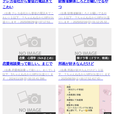
クレカ会社から督促の電話きて
財務省解体しろとか騒いでるや
こわい
つ
（出典 クレカ会社から督促の電話きてこ
（出典 財務省解体しろとか騒いでるや
わい）1 以下、？ちゃんねるからVIPがお
つ）1 以下、？ちゃんねるからVIPがお送
送りします ：2025/08/29(金) 07:17:51....
りします ：2025/02/16(日) 01:12:25.32...
恋愛、心理学（5chまとめ）
韓ドラ等（ドラマ、映画）
恋愛相談乗って欲しい。まじで
邦画が好きなんだけど
（出典 恋愛相談乗って欲しい。まじで）1
（出典 邦画が好きなんだけど）1 以
以下、5ちゃんねるからVIPがお送りしま
下、？ちゃんねるからVIPがお送りします
す ：2024/11/18(月) 00:15:41.398...
：2025/08/30(土) 00:17:52.417 ID:...