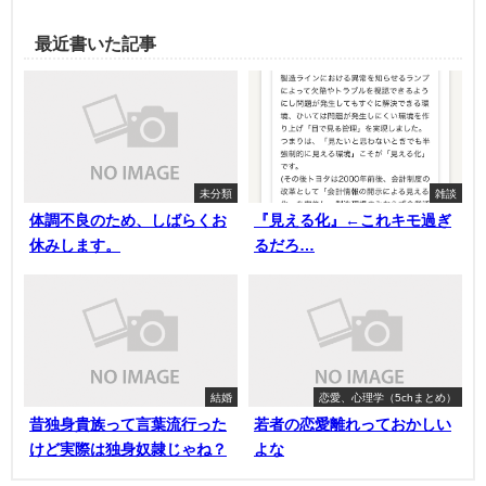
最近書いた記事
未分類
雑談
体調不良のため、しばらくお
『見える化』←これキモ過ぎ
休みします。
るだろ…
結婚
恋愛、心理学（5chまとめ）
昔独身貴族って言葉流行った
若者の恋愛離れっておかしい
けど実際は独身奴隷じゃね？
よな