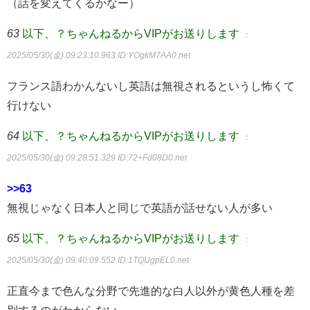
（話を変えてくるかなー）
63
以下、？ちゃんねるからVIPがお送りします
：
2025/05/30(金) 09:23:10.963
ID:YOgkM7AA0.net
フランス語わかんないし英語は無視されるというし怖くて
行けない
64
以下、？ちゃんねるからVIPがお送りします
：
2025/05/30(金) 09:28:51.329
ID:72+Fd08D0.net
>>63
無視じゃなく日本人と同じで英語が話せない人が多い
65
以下、？ちゃんねるからVIPがお送りします
：
2025/05/30(金) 09:40:09.552
ID:1TQUgpEL0.net
正直今まで色んな分野で先進的な白人以外が黄色人種を差