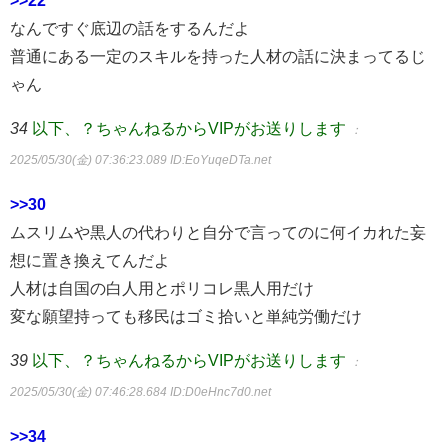
>>22
なんですぐ底辺の話をするんだよ
普通にある一定のスキルを持った人材の話に決まってるじ
ゃん
34
以下、？ちゃんねるからVIPがお送りします
：
2025/05/30(金) 07:36:23.089
ID:EoYuqeDTa.net
>>30
ムスリムや黒人の代わりと自分で言ってのに何イカれた妄
想に置き換えてんだよ
人材は自国の白人用とポリコレ黒人用だけ
変な願望持っても移民はゴミ拾いと単純労働だけ
39
以下、？ちゃんねるからVIPがお送りします
：
2025/05/30(金) 07:46:28.684
ID:D0eHnc7d0.net
>>34