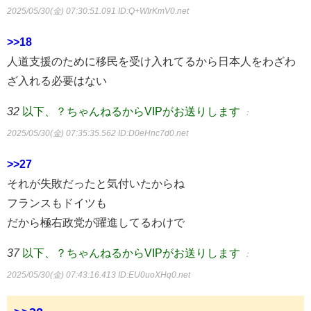
2025/05/30(金) 07:30:51.091
ID:Q+WIrKmV0.net
>>18
人道支援のために移民を受け入れてるから日本人をわざわ
ざ入れる必要はない
32
以下、？ちゃんねるからVIPがお送りします
：
2025/05/30(金) 07:35:35.562
ID:D0eHnc7d0.net
>>27
それが失敗だったと気付いたからね
フランスもドイツも
だから極右政党が躍進してるわけで
37
以下、？ちゃんねるからVIPがお送りします
：
2025/05/30(金) 07:43:16.413
ID:EU0uoXHq0.net