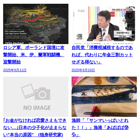
ロシア軍、ポーランド国境に攻
自民党「消費税減税するのであ
撃開始、米、伊、蘭軍戦闘機、
れば、代わりに年金三割カット
迎撃開始
せざる得ない」
2025年9月11日
2025年9月10日
｢お金がなければ恋愛さえもでき
漁師「「サンマいっぱいとれ
ない…｣日本の少子化が止まらな
た！！」」漁港「あばばば😰
い"本当の原因" (独身研究家)
💦」