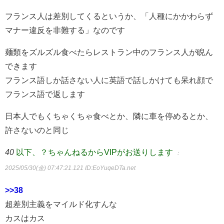
フランス人は差別してくるというか、「人種にかかわらず
マナー違反を非難する」なのです
麺類をズルズル食べたらレストラン中のフランス人が睨ん
できます
フランス語しか話さない人に英語で話しかけても呆れ顔で
フランス語で返します
日本人でもくちゃくちゃ食べとか、隣に車を停めるとか、
許さないのと同じ
40
以下、？ちゃんねるからVIPがお送りします
：
2025/05/30(金) 07:47:21.121
ID:EoYuqeDTa.net
>>38
超差別主義をマイルド化すんな
カスはカス