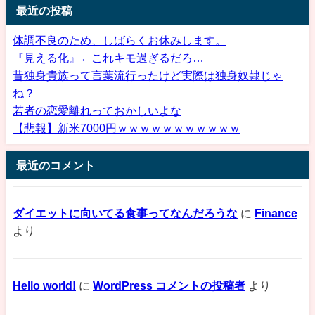
最近の投稿
体調不良のため、しばらくお休みします。
『見える化』←これキモ過ぎるだろ…
昔独身貴族って言葉流行ったけど実際は独身奴隷じゃ
ね？
若者の恋愛離れっておかしいよな
【悲報】新米7000円ｗｗｗｗｗｗｗｗｗｗｗ
最近のコメント
ダイエットに向いてる食事ってなんだろうな
に
Finance
より
Hello world!
に
WordPress コメントの投稿者
より