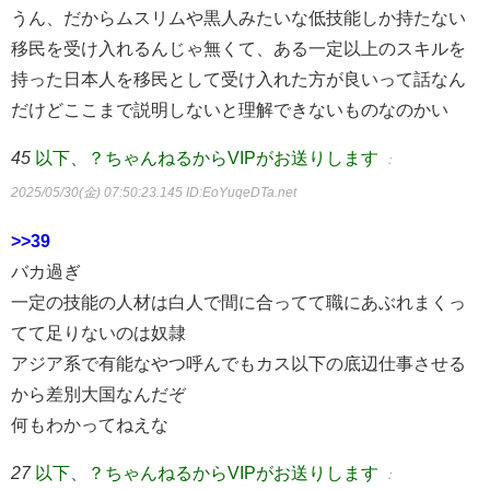
うん、だからムスリムや黒人みたいな低技能しか持たない
移民を受け入れるんじゃ無くて、ある一定以上のスキルを
持った日本人を移民として受け入れた方が良いって話なん
だけどここまで説明しないと理解できないものなのかい
45
以下、？ちゃんねるからVIPがお送りします
：
2025/05/30(金) 07:50:23.145
ID:EoYuqeDTa.net
>>39
バカ過ぎ
一定の技能の人材は白人で間に合ってて職にあぶれまくっ
てて足りないのは奴隷
アジア系で有能なやつ呼んでもカス以下の底辺仕事させる
から差別大国なんだぞ
何もわかってねえな
27
以下、？ちゃんねるからVIPがお送りします
：