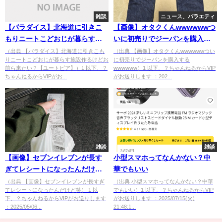
雑談
ニュース、バラエティ
【パラダイス】北海道に引きこ
【画像】オタクくんwwwwwwつ
もりニートこどおじが暮らす施
いに初売りでジーパンを購入す
設作るけどお前ら来たい？【ユ
るwwwwww
（出典 【パラダイス】北海道に引きこも
（出典 【画像】オタクくんwwwwwwつい
りニートこどおじが暮らす施設作るけどお
に初売りでジーパンを購入する
ートピア】
前ら来たい？【ユートピア】）1 以下、？
wwwwww）1 以下、？ちゃんねるからVIP
ちゃんねるからVIPがお...
がお送りします ：202...
雑談
雑談
【画像】セブンイレブンが長す
小型スマホってなんかない？中
ぎてレシートになったんだけど
華でもいい
笑
（出典 【画像】セブンイレブンが長すぎ
（出典 小型スマホってなんかない？中華
てレシートになったんだけど笑） 1 以
でもいい）1 以下、？ちゃんねるからVIP
下、？ちゃんねるからVIPがお送りします
がお送りします ：2025/07/15(火)
：2025/05/06...
21:48:1...