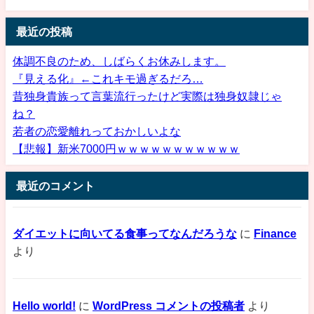
最近の投稿
体調不良のため、しばらくお休みします。
『見える化』←これキモ過ぎるだろ…
昔独身貴族って言葉流行ったけど実際は独身奴隷じゃ
ね？
若者の恋愛離れっておかしいよな
【悲報】新米7000円ｗｗｗｗｗｗｗｗｗｗｗ
最近のコメント
ダイエットに向いてる食事ってなんだろうな
に
Finance
より
Hello world!
に
WordPress コメントの投稿者
より