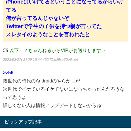
iPhoneはいけてるということになってるからいけ
てる
俺が言ってるんじゃないぞ
Twitterで学生の子供を持つ親が言ってた
スレタイのようなことを言われたと
58
以下、？ちゃんねるからVIPがお送りします
：
2025/05/27(火) 09:16:44.452
ID:eJ9se35e0.net
>>56
親世代の時代のAndroidのやらかしが
次世代でイケているイケてないになっちゃったんだろうな
って思うよ
詳しくない人は情報アップデートしないからね
ピックアップ記事