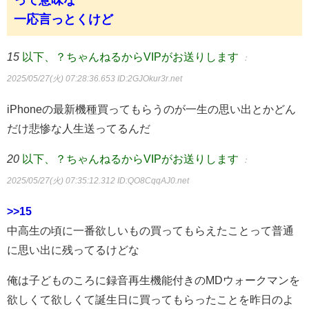
って意味な
一応言っとくけど
15
以下、？ちゃんねるからVIPがお送りします
：
2025/05/27(火) 07:28:36.653
ID:2GJOkur3r.net
iPhoneの最新機種買ってもらうのが一生の思い出とかどん
だけ悲惨な人生送ってるんだ
20
以下、？ちゃんねるからVIPがお送りします
：
2025/05/27(火) 07:35:12.312
ID:QO8CqqAJ0.net
>>15
中高生の頃に一番欲しいもの買ってもらえたことって普通
に思い出に残ってるけどな
俺は子どものころに録音再生機能付きのMDウォークマンを
欲しくて欲しくて誕生日に買ってもらったことを昨日のよ