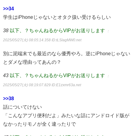
>>34
学生はiPhoneじゃないとオタク扱い受けるらしい
38
以下、？ちゃんねるからVIPがお送りします
：
2025/05/27(火) 08:05:14.358
ID:tLSlagMW0.net
別に泥端末でも最近のなら優秀やろ。逆にiPhoneじゃない
とダメな理由ってあんの？
43
以下、？ちゃんねるからVIPがお送りします
：
2025/05/27(火) 08:19:07.829
ID:E1zxmr63a.net
>>38
話についてけない
「こんなアプリ便利だよ」みたいな話にアンドロイド版が
なかったりモノが全く違ったりで