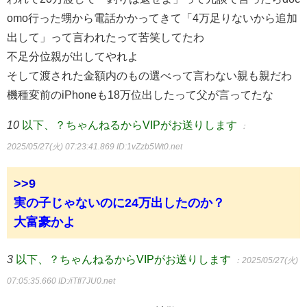
omo行った甥から電話かかってきて「4万足りないから追加
出して」って言われたって苦笑してたわ
不足分位親が出してやれよ
そして渡された金額内のもの選べって言わない親も親だわ
機種変前のiPhoneも18万位出したって父が言ってたな
10
以下、？ちゃんねるからVIPがお送りします
：
2025/05/27(火) 07:23:41.869
ID:1vZzb5Wt0.net
>>9
実の子じゃないのに24万出したのか？
大富豪かよ
3
以下、？ちゃんねるからVIPがお送りします
：2025/05/27(火)
07:05:35.660
ID:/iTfl7JU0.net