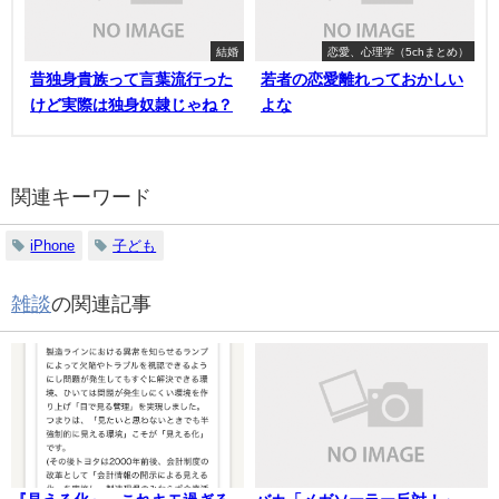
結婚
恋愛、心理学（5chまとめ）
昔独身貴族って言葉流行った
若者の恋愛離れっておかしい
けど実際は独身奴隷じゃね？
よな
関連キーワード
iPhone
子ども
雑談
の関連記事