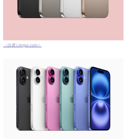
（出典 i.imgur.com）