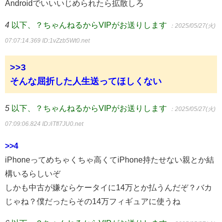
Androidでいいいじめられたら拡散しろ
4
以下、？ちゃんねるからVIPがお送りします
：2025/05/27(火)
07:07:14.369
ID:1vZzb5Wt0.net
>>3
そんな屈折した人生送ってほしくない
5
以下、？ちゃんねるからVIPがお送りします
：2025/05/27(火)
07:09:06.824
ID:/iTfl7JU0.net
>>4
iPhoneってめちゃくちゃ高くてiPhone持たせない親とか結
構いるらしいぞ
しかも中古が嫌ならケータイに14万とか払うんだぞ？バカ
じゃね？僕だったらその14万フィギュアに使うね