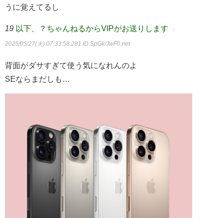
うに覚えてるし
19
以下、？ちゃんねるからVIPがお送りします
：
2025/05/27(火) 07:33:58.281
ID:SpGk/JwF0.net
背面がダサすぎて使う気になれんのよ
SEならまだしも…