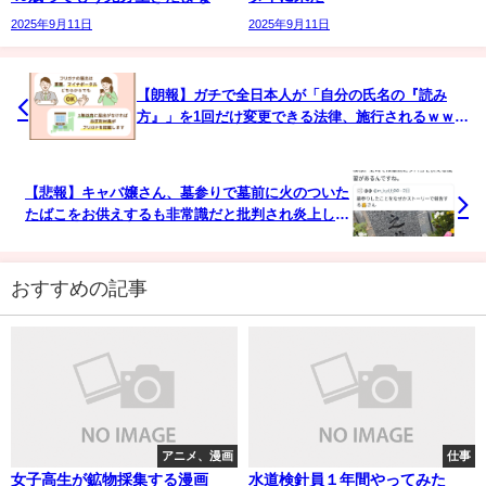
2025年9月11日
2025年9月11日
【朗報】ガチで全日本人が「自分の氏名の『読み
方』」を1回だけ変更できる法律、施行されるｗｗｗ
ｗｗｗｗｗ
【悲報】キャバ嬢さん、墓参りで墓前に火のついた
たばこをお供えするも非常識だと批判され炎上し削
除…えっ普通じゃね？
おすすめの記事
アニメ、漫画
仕事
女子高生が鉱物採集する漫画
水道検針員１年間やってみた