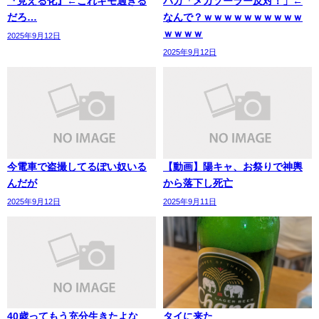
『見える化』←これキモ過ぎる
バカ「メガソーラー反対！」←
だろ…
なんで？ｗｗｗｗｗｗｗｗｗｗ
ｗｗｗｗ
2025年9月12日
2025年9月12日
今電車で盗撮してるぽい奴いる
【動画】陽キャ、お祭りで神輿
んだが
から落下し死亡
2025年9月12日
2025年9月11日
40歳ってもう充分生きたよな
タイに来た