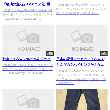
「瑠璃の宝石」TVアニメ化 [爆笑
（出典 水道検針員１年間やってみた）1
以下、？ちゃんねるからVIPがお送りしま
ゴリラ★]
（出典 女子高生が鉱物採集する漫画「瑠
す ：2025/08/08(金) 19:11:36.675 ...
璃の宝石」TVアニメ化 ）1 爆笑ゴリラ ★
：2024/09/11(水) 02:32:50.37 I...
雑談
雑談
戦争ってなんでルールあるの？
日本の家電メーカーってなんで
ちんだの？ハイセンスそんな強
（出典 戦争ってなんでルールあるの？）1
以下、？ちゃんねるからVIPがお送りしま
いの
（出典 日本の家電メーカーってなんでち
す ：2025/07/27(日) 23:45:09.499...
んだの？ハイセンスそんな強いの）1 以
下、？ちゃんねるからVIPがお送りします
：2025/05/10...