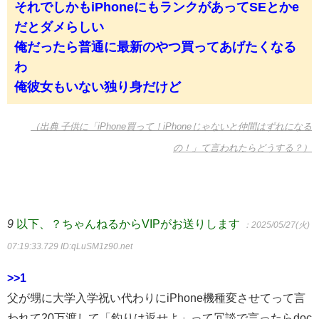
それでしかもiPhoneにもランクがあってSEとかe
だとダメらしい
俺だったら普通に最新のやつ買ってあげたくなる
わ
俺彼女もいない独り身だけど
（出典 子供に「iPhone買って！iPhoneじゃないと仲間はずれになる
の！」て言われたらどうする？）
9
以下、？ちゃんねるからVIPがお送りします
：2025/05/27(火)
07:19:33.729
ID:qLuSM1z90.net
>>1
父が甥に大学入学祝い代わりにiPhone機種変させてって言
われて20万渡して「釣りは返せよ」って冗談で言ったらdoc