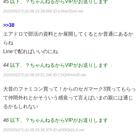
45
以下、？ちゃんねるからVIPがお送りします
：
2025/05/27(火) 08:23:38.689
ID:eJ9se35e0.net
>>38
エアドロで部活の資料とか展開してくるとか普通にあるか
らね
Lineで配ればいいのにね
44
以下、？ちゃんねるからVIPがお送りします
：
2025/05/27(火) 08:20:51.240
ID:CVQHHmcI0.net
大昔のファミコン買って！からのセガマーク3買ってもらっ
て仲間外れとかそういう感覚って言えばいまの親には通じ
るかもしれない
46
以下、？ちゃんねるからVIPがお送りします
：
2025/05/27(火) 08:29:36.979
ID:uDf3GkDL0.net