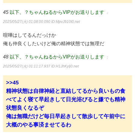
45
以下、？ちゃんねるからVIPがお送りします
：
2025/05/27(火) 01:08:00.090
ID:MpvJ910t0.net
喧嘩はしてるんだっけか
俺も仲良くしたいけど俺の精神状態では無理だ
48
以下、？ちゃんねるからVIPがお送りします
：
2025/05/27(火) 01:11:17.937
ID:H1JhKyIj0.net
>>45
精神状態は自律神経と直結してるから良いもの食
べてよく寝て早起きして日光浴びると嫌でも精神
状態良くなるぞ
俺は無職だけど毎日早起きして散歩して午前中に
大概のやる事済ませてるわ