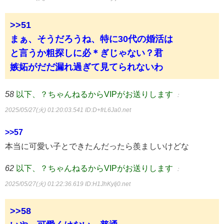
>>51
まぁ、そうだろうね、特に30代の婚活は
と言うか粗探しに必＊ぎじゃない？君
嫉妬がだだ漏れ過ぎて見てられないわ
58
以下、？ちゃんねるからVIPがお送りします
：
2025/05/27(火) 01:20:03.541
ID:D+frL6Ja0.net
>>57
本当に可愛い子とできたんだったら羨ましいけどな
62
以下、？ちゃんねるからVIPがお送りします
：
2025/05/27(火) 01:22:36.619
ID:H1JhKyIj0.net
>>58