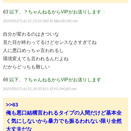
63
以下、？ちゃんねるからVIPがお送りします
：
2025/05/27(火) 01:23:20.560
ID:MpvJ910t0.net
自分が変わるのはきついな
見た目が終わってるけどセンスなさすぎてね
人に悪口めっちゃ言われるし
環境変えても言われるんだよね
だからどっちも難しい
66
以下、？ちゃんねるからVIPがお送りします
：
2025/05/27(火) 01:26:50.815
ID:H1JhKyIj0.net
>>63
俺も悪口結構言われるタイプの人間だけど基本全
く気にしないから暴力でも振るわれない限り全然
大丈夫だな