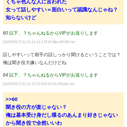
くちゃ色んな人に言われた
女って話しやすい＝面白いって認識なんじゃね？
知らないけど
60
以下、？ちゃんねるからVIPがお送りします
：
2025/05/27(火) 01:21:14.178
ID:MpvJ910t0.net
話しやすいって相手の話しっかり聞けるということでは？
俺は聞き役大嫌いなんだけどね
64
以下、？ちゃんねるからVIPがお送りします
：
2025/05/27(火) 01:23:55.459
ID:H1JhKyIj0.net
>>60
聞き役の方が楽じゃない？
俺は基本受け身だし喋るのあんまり好きじゃない
から聞き役で全然いいわ