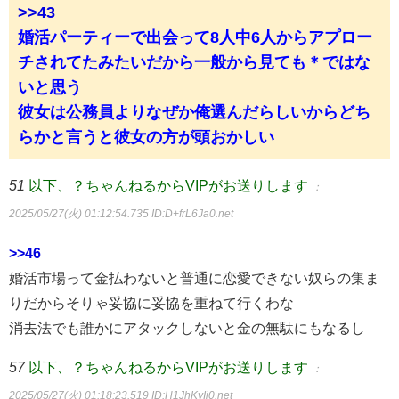
>>43
婚活パーティーで出会って8人中6人からアプロー
チされてたみたいだから一般から見ても＊ではな
いと思う
彼女は公務員よりなぜか俺選んだらしいからどち
らかと言うと彼女の方が頭おかしい
51
以下、？ちゃんねるからVIPがお送りします
：
2025/05/27(火) 01:12:54.735
ID:D+frL6Ja0.net
>>46
婚活市場って金払わないと普通に恋愛できない奴らの集ま
りだからそりゃ妥協に妥協を重ねて行くわな
消去法でも誰かにアタックしないと金の無駄にもなるし
57
以下、？ちゃんねるからVIPがお送りします
：
2025/05/27(火) 01:18:23.519
ID:H1JhKyIj0.net