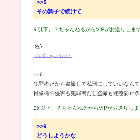
>>5
その調子で続けて
9
以下、？ちゃんねるからVIPがお送りしま
（出典 img.5ch.net）
>>6
犯罪者だから盗撮して私刑にしていいなんて
肖像権の侵害も犯罪者だし盗撮も迷惑防止条
15
以下、？ちゃんねるからVIPがお送りし
>>9
どうしようかな