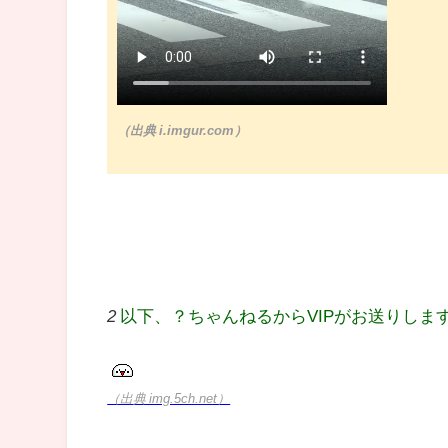
（出典 i.imgur.com）
2
以下、？ちゃんねるからVIPがお送りしま
（出典 img.5ch.net）