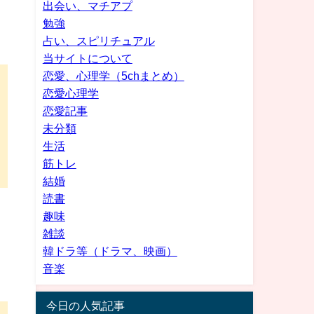
出会い、マチアプ
勉強
占い、スピリチュアル
当サイトについて
恋愛、心理学（5chまとめ）
恋愛心理学
恋愛記事
未分類
生活
筋トレ
結婚
読書
趣味
雑談
韓ドラ等（ドラマ、映画）
音楽
今日の人気記事