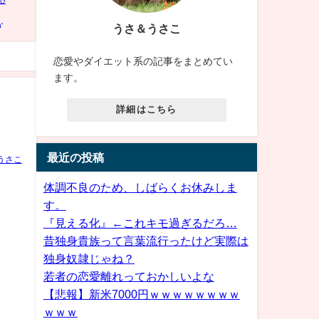
うさ＆うさこ
恋愛やダイエット系の記事をまとめてい
ます。
詳細はこちら
最近の投稿
うさこ
体調不良のため、しばらくお休みしま
す。
『見える化』←これキモ過ぎるだろ…
昔独身貴族って言葉流行ったけど実際は
独身奴隷じゃね？
若者の恋愛離れっておかしいよな
【悲報】新米7000円ｗｗｗｗｗｗｗｗ
ｗｗｗ