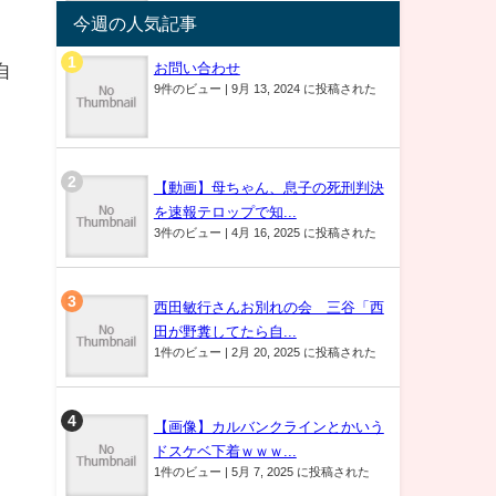
今週の人気記事
自
お問い合わせ
9件のビュー
|
9月 13, 2024 に投稿された
【動画】母ちゃん、息子の死刑判決
を速報テロップで知...
3件のビュー
|
4月 16, 2025 に投稿された
西田敏行さんお別れの会 三谷「西
田が野糞してたら自...
1件のビュー
|
2月 20, 2025 に投稿された
【画像】カルバンクラインとかいう
ドスケベ下着ｗｗｗ...
1件のビュー
|
5月 7, 2025 に投稿された