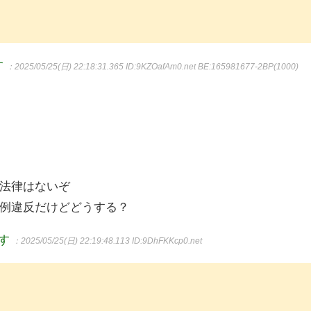
す
：2025/05/25(日) 22:18:31.365
ID:9KZOafAm0.net BE:165981677-2BP(1000)
法律はないぞ
例違反だけどどうする？
ます
：2025/05/25(日) 22:19:48.113
ID:9DhFKKcp0.net