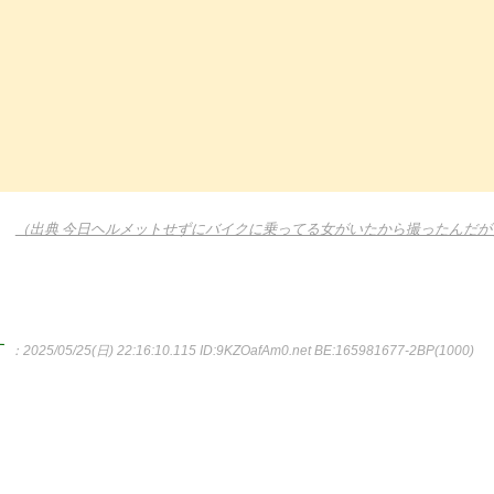
（出典 今日ヘルメットせずにバイクに乗ってる女がいたから撮ったんだが
す
：2025/05/25(日) 22:16:10.115
ID:9KZOafAm0.net BE:165981677-2BP(1000)