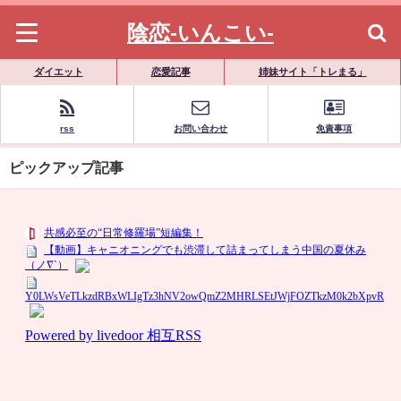
陰恋-いんこい-
ダイエット
恋愛記事
姉妹サイト「トレまる」
rss
お問い合わせ
免責事項
ピックアップ記事