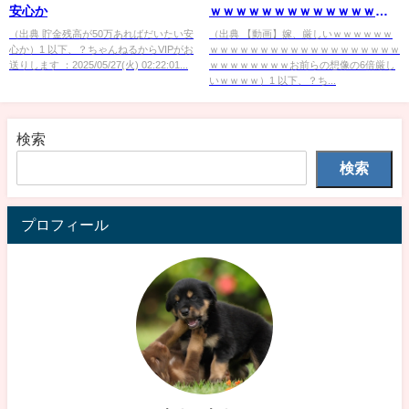
安心か
ｗｗｗｗｗｗｗｗｗｗｗｗｗｗ
ｗｗｗｗｗｗｗｗｗｗｗｗｗｗ
（出典 貯金残高が50万あればだいたい安
（出典 【動画】嫁、厳しいｗｗｗｗｗｗ
心か）1 以下、？ちゃんねるからVIPがお
ｗｗｗｗｗｗｗｗｗｗｗｗｗｗｗｗｗｗｗ
お前らの想像の6倍厳しいｗｗｗ
送りします ：2025/05/27(火) 02:22:01...
ｗｗｗｗｗｗｗｗお前らの想像の6倍厳し
ｗ
いｗｗｗｗ）1 以下、？ち...
検索
検索
プロフィール