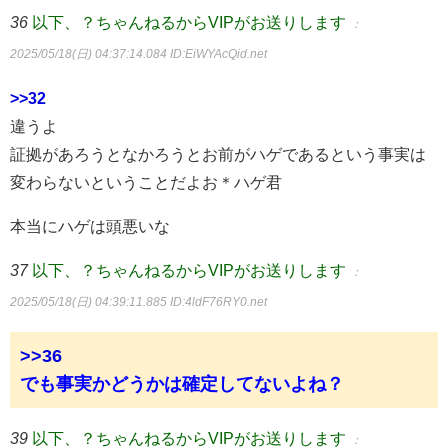
36
以下、？ちゃんねるからVIPがお送りします
：
2025/05/18(日) 04:37:14.084
ID:EiWYAcQid.net
>>32
違うよ
証拠があろうとなかろうとお前がハゲであるという事実は
変わらないということだよお＊ハゲ君
本当にハゲは頭悪いな
37
以下、？ちゃんねるからVIPがお送りします
：
2025/05/18(日) 04:39:11.885
ID:4ldF76RY0.net
>>36
でも事実かどうかは確定してないよね？
39
以下、？ちゃんねるからVIPがお送りします
：