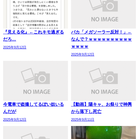
『見える化』←これキモ過ぎる
バカ「メガソーラー反対！」←
だろ…
なんで？ｗｗｗｗｗｗｗｗｗｗ
ｗｗｗｗ
2025年9月12日
2025年9月12日
今電車で盗撮してるぽい奴いる
【動画】陽キャ、お祭りで神輿
んだが
から落下し死亡
2025年9月12日
2025年9月11日