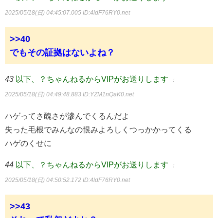
2025/05/18(日) 04:45:07.005
ID:4ldF76RY0.net
>>40
でもその証拠はないよね？
43
以下、？ちゃんねるからVIPがお送りします
：
2025/05/18(日) 04:49:48.883
ID:YZM1nQaK0.net
ハゲってさ醜さが滲んでくるんだよ
失った毛根でみんなの恨みよろしくつっかかってくる
ハゲのくせに
44
以下、？ちゃんねるからVIPがお送りします
：
2025/05/18(日) 04:50:52.172
ID:4ldF76RY0.net
>>43