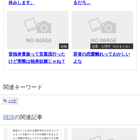
休みします。
るだろ…
結婚
恋愛、心理学（5chまとめ）
昔独身貴族って言葉流行った
若者の恋愛離れっておかしい
けど実際は独身奴隷じゃね？
よな
関連キーワード
ハゲ
雑談
の関連記事