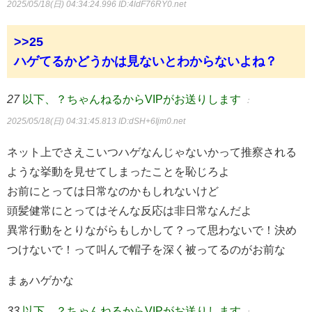
2025/05/18(日) 04:34:24.996
ID:4ldF76RY0.net
>>25
ハゲてるかどうかは見ないとわからないよね？
27
以下、？ちゃんねるからVIPがお送りします
：
2025/05/18(日) 04:31:45.813
ID:dSH+6Ijm0.net
ネット上でさえこいつハゲなんじゃないかって推察される
ような挙動を見せてしまったことを恥じろよ
お前にとっては日常なのかもしれないけど
頭髪健常にとってはそんな反応は非日常なんだよ
異常行動をとりながらもしかして？って思わないで！決め
つけないで！って叫んで帽子を深く被ってるのがお前な
まぁハゲかな
33
以下、？ちゃんねるからVIPがお送りします