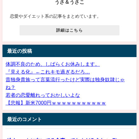
うさ＆うさこ
恋愛やダイエット系の記事をまとめています。
詳細はこちら
最近の投稿
体調不良のため、しばらくお休みします。
『見える化』←これキモ過ぎるだろ…
昔独身貴族って言葉流行ったけど実際は独身奴隷じゃ
ね？
若者の恋愛離れっておかしいよな
【悲報】新米7000円ｗｗｗｗｗｗｗｗｗｗｗ
最近のコメント