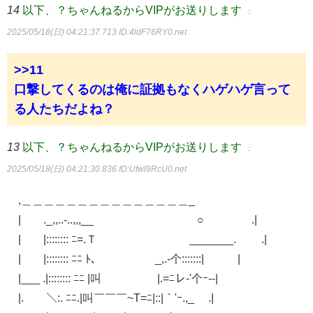
14
以下、？ちゃんねるからVIPがお送りします
：
2025/05/18(日) 04:21:37.713
ID:4ldF76RY0.net
>>11
口撃してくるのは俺に証拠もなくハゲハゲ言って
る人たちだよね？
13
以下、？ちゃんねるからVIPがお送りします
：
2025/05/18(日) 04:21:30.836
ID:Ufwl9RcU0.net
,＿＿＿＿＿＿＿＿＿＿＿＿＿＿＿_
| ._,,..-..,,,__ ○ .|
| |:::::::: ﾆ=.Ｔ _______. .|
| |:::::::: ﾆﾆ ﾄ､ _,.-个:::::::| |
|___ .|:::::::: ﾆﾆ |叫 |.=ﾆレ-'个ｰ‐-|
|. ￣＼:. ﾆﾆ.|叫￣￣￣~T=ﾆ|::|｀'ｰ.,_ .|