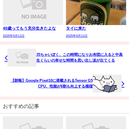
40歳ってもう充分生きたよな
タイに来た
2025年9月11日
2025年9月11日
35ちゃいぼく、この時間になりお布団に入ると中高
生くらいの幸せな時間を思い出し涙が出てくる
【朗報】Google Pixel10に搭載されるTensor G5
CPU、性能が6割も向上する模様
おすすめの記事