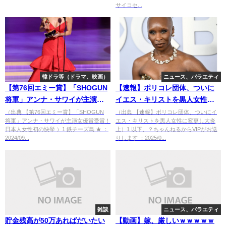
サイコセ...
韓ドラ等（ドラマ、映画）
ニュース、バラエティ
【第76回エミー賞】「SHOGUN
【速報】ポリコレ団体、ついに
将軍」アンナ・サワイが主演女
イエス・キリストを黒人女性に
優賞受賞！日本人女性初の快挙
変更し大炎上
（出典 【第76回エミー賞】「SHOGUN
（出典 【速報】ポリコレ団体、ついにイ
将軍」アンナ・サワイが主演女優賞受賞！
エス・キリストを黒人女性に変更し大炎
[鉄チーズ烏★]
日本人女性初の快挙 ）1 鉄チーズ烏 ★ ：
上）1 以下、？ちゃんねるからVIPがお送
2024/09...
りします ：2025/0...
雑談
ニュース、バラエティ
貯金残高が50万あればだいたい
【動画】嫁、厳しいｗｗｗｗｗ