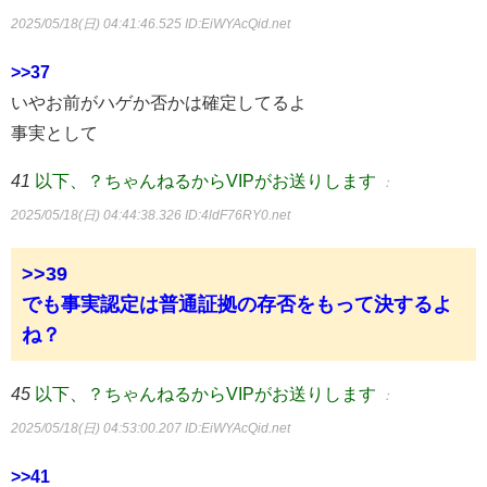
2025/05/18(日) 04:41:46.525
ID:EiWYAcQid.net
>>37
いやお前がハゲか否かは確定してるよ
事実として
41
以下、？ちゃんねるからVIPがお送りします
：
2025/05/18(日) 04:44:38.326
ID:4ldF76RY0.net
>>39
でも事実認定は普通証拠の存否をもって決するよ
ね？
45
以下、？ちゃんねるからVIPがお送りします
：
2025/05/18(日) 04:53:00.207
ID:EiWYAcQid.net
>>41