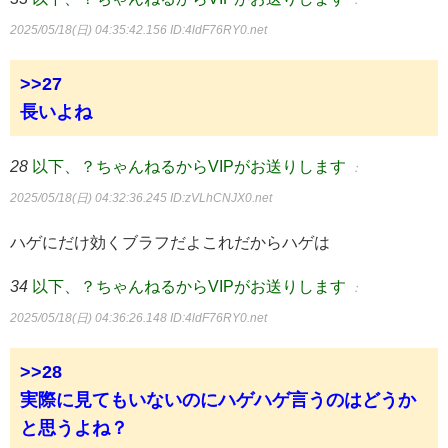
：
2025/05/18(日) 04:35:42.156
ID:4ldF76RY0.net
>>27
長いよね
28
以下、？ちゃんねるからVIPがお送りします
：
2025/05/18(日) 04:32:36.245
ID:zVLhCNJX0.net
ハゲにだけ効くブラフだよこれだからハゲは
34
以下、？ちゃんねるからVIPがお送りします
：
2025/05/18(日) 04:36:26.148
ID:4ldF76RY0.net
>>28
実際に見てもいないのにハゲハゲ言うのはどうか
と思うよね？