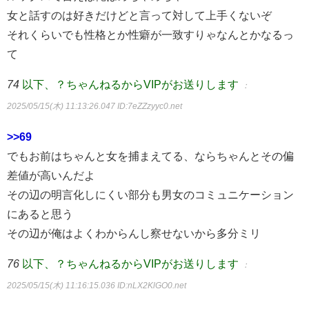
女と話すのは好きだけどと言って対して上手くないぞ
それくらいでも性格とか性癖が一致すりゃなんとかなるっ
て
74
以下、？ちゃんねるからVIPがお送りします
：
2025/05/15(木) 11:13:26.047
ID:7eZZzyyc0.net
>>69
でもお前はちゃんと女を捕まえてる、ならちゃんとその偏
差値が高いんだよ
その辺の明言化しにくい部分も男女のコミュニケーション
にあると思う
その辺が俺はよくわからんし察せないから多分ミリ
76
以下、？ちゃんねるからVIPがお送りします
：
2025/05/15(木) 11:16:15.036
ID:nLX2KlGO0.net