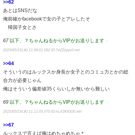
>>62
あとはSNSだな
俺前確かfacebookで女の子とアレしたそ
帰国子女とさ
67
以下、？ちゃんねるからVIPがお送りします
：
2025/05/15(木) 11:09:01.092
ID:7eZZzyyc0.net
>>64
そういうのはルックスか身長か女子とのコミュ力とかの総
合力が必要じゃん
俺はそういう偏差値35くらいしか無いから難しい
69
以下、？ちゃんねるからVIPがお送りします
：
2025/05/15(木) 11:11:05.070
ID:nLX2KlGO0.net
>>67
ルックスで言えば俺はめちゃめちゃ＊