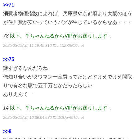
>>71
消費者物価指数によれば、兵庫県や京都府より大阪のほう
が住居費が安いっていうバグが生じているからなあ・・・
78
以下、？ちゃんねるからVIPがお送りします
：
2025/05/15(木) 11:19:45.810
ID:nLX2KlGO0.net
>>75
謎すぎるなんだろね
俺知り合いがタワマン一室買ってたけどすげえでけえ間取
りで有名な駅で五千万とかだったらしい
ありえんてー
14
以下、？ちゃんねるからVIPがお送りします
：
2025/05/15(木) 10:36:04.930
ID:DOUp+9tT0.net
>>8