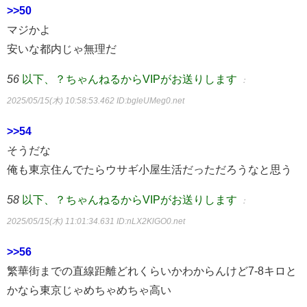
>>50
マジかよ
安いな都内じゃ無理だ
56
以下、？ちゃんねるからVIPがお送りします
：
2025/05/15(木) 10:58:53.462
ID:bgleUMeg0.net
>>54
そうだな
俺も東京住んでたらウサギ小屋生活だっただろうなと思う
58
以下、？ちゃんねるからVIPがお送りします
：
2025/05/15(木) 11:01:34.631
ID:nLX2KlGO0.net
>>56
繁華街までの直線距離どれくらいかわからんけど7-8キロと
かなら東京じゃめちゃめちゃ高い