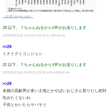
（出典 i.imgur.com）
30
以下、？ちゃんねるからVIPがお送りします
：
2025/05/15(木) 10:44:51.855
ID:cL+jZ8+I0.net
>>29
ミナトクミコンジョシ
31
以下、？ちゃんねるからVIPがお送りします
：
2025/05/15(木) 10:45:01.376
ID:1CN+NRdQ0.net
>>29
未婚の高齢男が多い土地とかやばいおじさん祭りだし絶対
住みたくないわ
子供とかいたらヤバそう