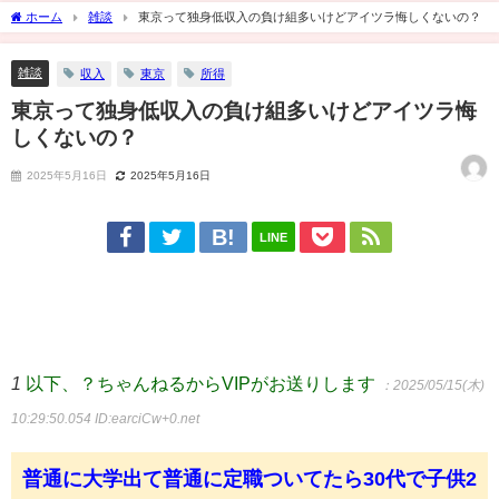
ホーム
雑談
東京って独身低収入の負け組多いけどアイツラ悔しくないの？
雑談
収入
東京
所得
東京って独身低収入の負け組多いけどアイツラ悔
しくないの？
2025年5月16日
2025年5月16日
LINE
1
以下、？ちゃんねるからVIPがお送りします
：2025/05/15(木)
10:29:50.054
ID:earciCw+0.net
普通に大学出て普通に定職ついてたら30代で子供2