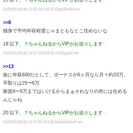
：
2025/05/15(木) 10:35:18.536
ID:/OgqZpnG0.net
>>8
独身で平均年収程度じゃまともなとこ住めないな
18
以下、？ちゃんねるからVIPがお送りします
：
2025/05/15(木) 10:37:18.979
ID:7eZZzyyc0.net
>>13
仮に年収600だとして、ボーナスが6ヶ月なら月々約33万、
手取りは25〜6万
家賃8〜9万まではいけるからまぁそれなりの所には住める
んじゃね
20
以下、？ちゃんねるからVIPがお送りします
：
2025/05/15(木) 10:37:50.353
ID:GRwUL6uu0.net