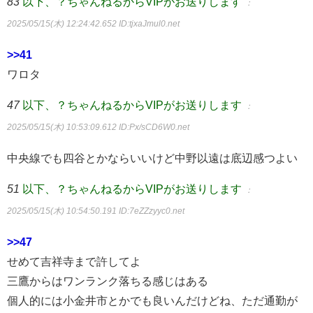
83
以下、？ちゃんねるからVIPがお送りします
：
2025/05/15(木) 12:24:42.652
ID:tjxaJmul0.net
>>41
ワロタ
47
以下、？ちゃんねるからVIPがお送りします
：
2025/05/15(木) 10:53:09.612
ID:Px/sCD6W0.net
中央線でも四谷とかならいいけど中野以遠は底辺感つよい
51
以下、？ちゃんねるからVIPがお送りします
：
2025/05/15(木) 10:54:50.191
ID:7eZZzyyc0.net
>>47
せめて吉祥寺まで許してよ
三鷹からはワンランク落ちる感じはある
個人的には小金井市とかでも良いんだけどね、ただ通勤が