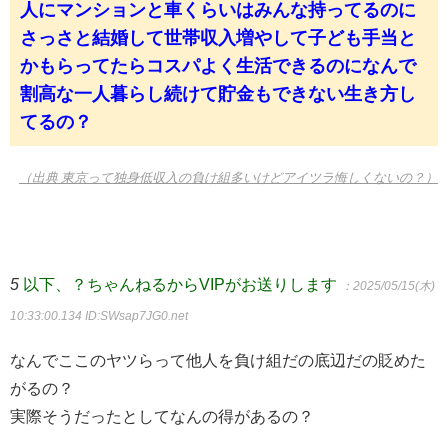
人にマンションと車くらいはみんな持ってるのに
さっさと結婚して世帯収入増やして子ども手当と
かもらってたらコスパよく生活できるのになんで
割高な一人暮らし続けて貯金もできない生き方し
てるの？
（出典 東京って独身低収入の負け組多いけどアイツラ悔しくないの？）
5
以下、？ちゃんねるからVIPがお送りします
：2025/05/15(木)
10:33:00.134
ID:SWsap7JG0.net
なんでここのヤツらって他人を負け組だの底辺だの貶めた
がるの？
実際そうだったとしてなんの得があるの？