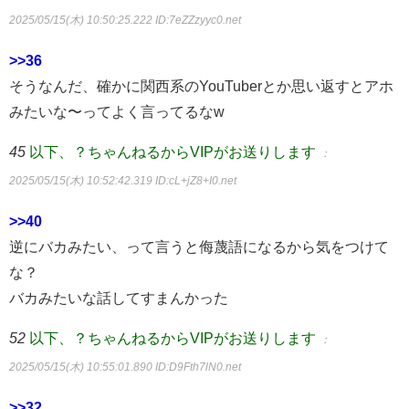
2025/05/15(木) 10:50:25.222
ID:7eZZzyyc0.net
>>36
そうなんだ、確かに関西系のYouTuberとか思い返すとアホ
みたいな〜ってよく言ってるなw
45
以下、？ちゃんねるからVIPがお送りします
：
2025/05/15(木) 10:52:42.319
ID:cL+jZ8+I0.net
>>40
逆にバカみたい、って言うと侮蔑語になるから気をつけて
な？
バカみたいな話してすまんかった
52
以下、？ちゃんねるからVIPがお送りします
：
2025/05/15(木) 10:55:01.890
ID:D9Fth7lN0.net
>>32