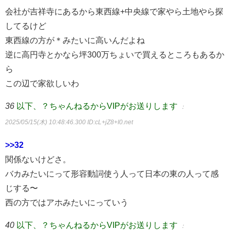
会社が吉祥寺にあるから東西線+中央線で家やら土地やら探
してるけど
東西線の方が＊みたいに高いんだよね
逆に高円寺とかなら坪300万ちょいで買えるところもあるか
ら
この辺で家欲しいわ
36
以下、？ちゃんねるからVIPがお送りします
：
2025/05/15(木) 10:48:46.300
ID:cL+jZ8+I0.net
>>32
関係ないけどさ。
バカみたいにって形容動詞使う人って日本の東の人って感
じする〜
西の方ではアホみたいにっていう
40
以下、？ちゃんねるからVIPがお送りします
：