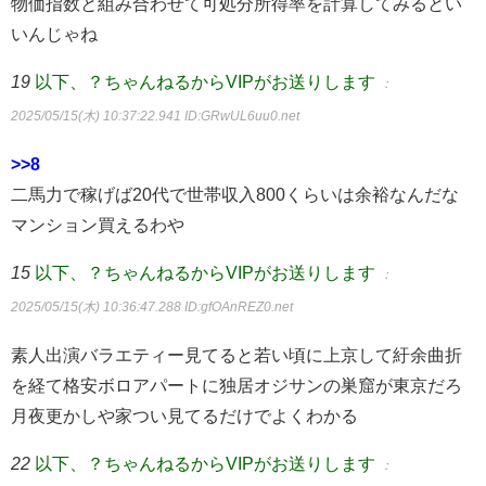
物価指数と組み合わせて可処分所得率を計算してみるとい
いんじゃね
19
以下、？ちゃんねるからVIPがお送りします
：
2025/05/15(木) 10:37:22.941
ID:GRwUL6uu0.net
>>8
二馬力で稼げば20代で世帯収入800くらいは余裕なんだな
マンション買えるわや
15
以下、？ちゃんねるからVIPがお送りします
：
2025/05/15(木) 10:36:47.288
ID:gfOAnREZ0.net
素人出演バラエティー見てると若い頃に上京して紆余曲折
を経て格安ボロアパートに独居オジサンの巣窟が東京だろ
月夜更かしや家つい見てるだけでよくわかる
22
以下、？ちゃんねるからVIPがお送りします
：