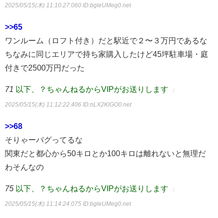
2025/05/15(木) 11:10:27.060
ID:bgleUMeg0.net
>>65
ワンルーム（ロフト付き）だと駅近で２〜３万円であるな
ちなみに同じエリアで持ち家購入したけど45坪駐車場・庭
付きで2500万円だった
71
以下、？ちゃんねるからVIPがお送りします
：
2025/05/15(木) 11:12:22.406
ID:nLX2KlGO0.net
>>68
そりゃーバグってるな
関東だと都心から50キロとか100キロは離れないと無理だ
わそんなの
75
以下、？ちゃんねるからVIPがお送りします
：
2025/05/15(木) 11:14:24.075
ID:bgleUMeg0.net