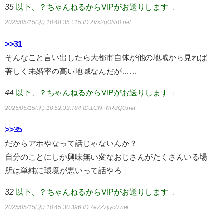
35
以下、？ちゃんねるからVIPがお送りします
：
2025/05/15(木) 10:48:35.115
ID:2Vx2gQNr0.net
>>31
そんなこと言い出したら大都市自体が他の地域から見れば
著しく未婚率の高い地域なんだが……
44
以下、？ちゃんねるからVIPがお送りします
：
2025/05/15(木) 10:52:33.784
ID:1CN+NRdQ0.net
>>35
だからアホやなって話じゃないんか？
自分のことにしか興味無い変なおじさんがたくさんいる場
所は単純に環境が悪いって話やろ
32
以下、？ちゃんねるからVIPがお送りします
：
2025/05/15(木) 10:45:30.396
ID:7eZZzyyc0.net