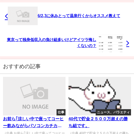
6/2,3に休みとって温泉行くからオススメ教えて
東京って独身低収入の負け組多いけどアイツラ悔し
くないの？
おすすめの記事
仕事
ニュース、バラエティ
お前ら｢涼しい中で座ってコーヒ
40代で貯金２５００万超えの勝
ー飲みながらパソコンカチカチ｣
ち組です。
(年収800万)
（出典 お前ら｢涼しい中で座ってコーヒー
（出典 40代で貯金２５００万超えの勝ち