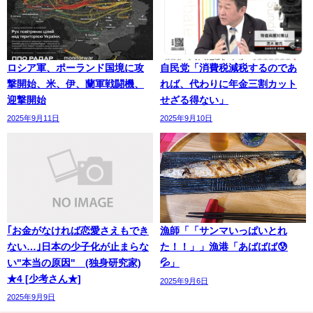
ロシア軍、ポーランド国境に攻
自民党「消費税減税するのであ
撃開始、米、伊、蘭軍戦闘機、
れば、代わりに年金三割カット
迎撃開始
せざる得ない」
2025年9月11日
2025年9月10日
｢お金がなければ恋愛さえもでき
漁師「「サンマいっぱいとれ
ない…｣日本の少子化が止まらな
た！！」」漁港「あばばば😰
い"本当の原因" (独身研究家)
💦」
★4 [少考さん★]
2025年9月6日
2025年9月9日