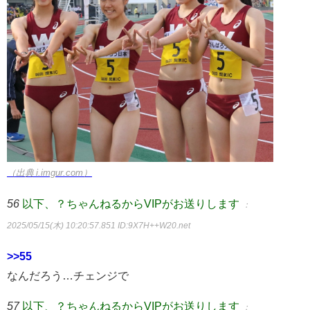
（出典 i.imgur.com）
56
以下、？ちゃんねるからVIPがお送りします
：
2025/05/15(木) 10:20:57.851
ID:9X7H++W20.net
>>55
なんだろう…チェンジで
57
以下、？ちゃんねるからVIPがお送りします
：