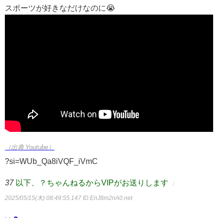
スポーツが好きなだけなのに😭
（出典 Youtube）
?si=WUb_Qa8iVQF_iVmC
37
以下、？ちゃんねるからVIPがお送りします
：
2025/05/15(木) 08:49:55.147
ID:EnJ8m2nA0.net