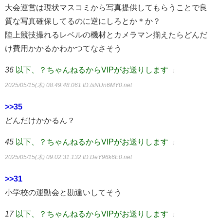
大会運営は現状マスコミから写真提供してもらうことで良
質な写真確保してるのに逆にしろとか＊か？
陸上競技撮れるレベルの機材とカメラマン揃えたらどんだ
け費用かかるかわかつてなさそう
36
以下、？ちゃんねるからVIPがお送りします
：
2025/05/15(木) 08:49:48.061
ID:/sNUn6MY0.net
>>35
どんだけかかるん？
45
以下、？ちゃんねるからVIPがお送りします
：
2025/05/15(木) 09:02:31.132
ID:DeY96k6E0.net
>>31
小学校の運動会と勘違いしてそう
17
以下、？ちゃんねるからVIPがお送りします
：