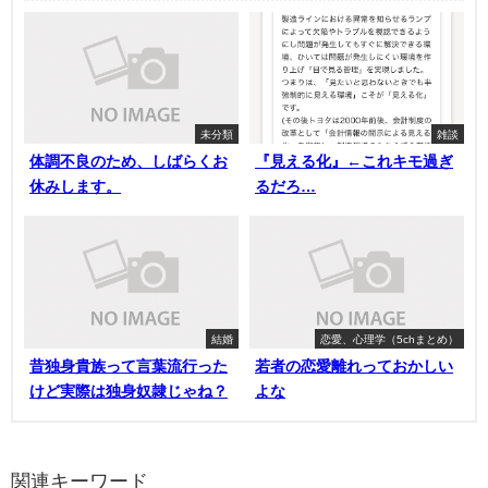
未分類
雑談
体調不良のため、しばらくお
『見える化』←これキモ過ぎ
休みします。
るだろ…
結婚
恋愛、心理学（5chまとめ）
昔独身貴族って言葉流行った
若者の恋愛離れっておかしい
けど実際は独身奴隷じゃね？
よな
関連キーワード