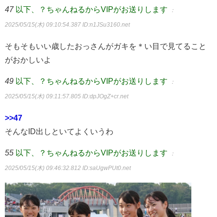
47
以下、？ちゃんねるからVIPがお送りします
：
2025/05/15(木) 09:10:54.387
ID:n1JSu3160.net
そもそもいい歳したおっさんがガキを＊い目で見てること
がおかしいよ
49
以下、？ちゃんねるからVIPがお送りします
：
2025/05/15(木) 09:11:57.805
ID:dpJOgZ+cr.net
>>47
そんなID出しといてよくいうわ
55
以下、？ちゃんねるからVIPがお送りします
：
2025/05/15(木) 09:46:32.812
ID:saUgwPUt0.net