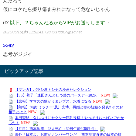
んだろう
仮にコケたら擦り傷まみれになって危ないじゃん
63
以下、？ちゃんねるからVIPがお送りします
：
2025/05/15(木) 11:52:41.728
ID:PqgGNjp1d.net
>>62
思考がジジイ
ピックアップ記事