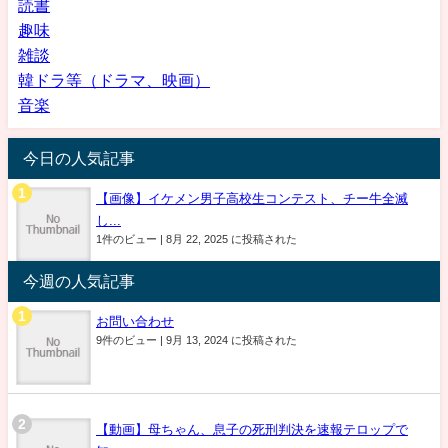
読書
趣味
雑談
韓ドラ等（ドラマ、映画）
音楽
今日の人気記事
【画像】イケメン男子高校生コンテスト、チー牛全滅
し...
1件のビュー
|
8月 22, 2025 に投稿された
今週の人気記事
お問い合わせ
9件のビュー
|
9月 13, 2024 に投稿された
【動画】母ちゃん、息子の死刑判決を速報テロップで