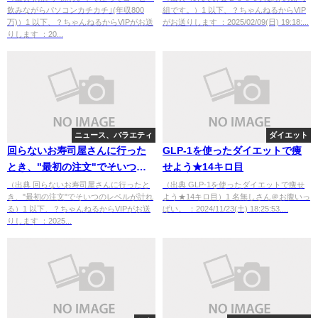
飲みながらパソコンカチカチ｣(年収800
組です。）1 以下、？ちゃんねるからVIP
万)）1 以下、？ちゃんねるからVIPがお送
がお送りします ：2025/02/09(日) 19:18:...
りします ：20...
ニュース、バラエティ
ダイエット
回らないお寿司屋さんに行った
GLP-1を使ったダイエットで痩
とき、"最初の注文"でそいつの
せよう★14キロ目
レベルが計れる
（出典 回らないお寿司屋さんに行ったと
（出典 GLP-1を使ったダイエットで痩せ
き、"最初の注文"でそいつのレベルが計れ
よう★14キロ目）1 名無しさん＠お腹いっ
る）1 以下、？ちゃんねるからVIPがお送
ぱい。 ：2024/11/23(土) 18:25:53....
りします ：2025...