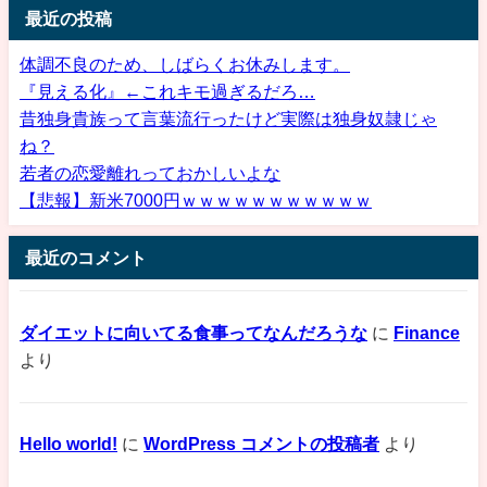
最近の投稿
体調不良のため、しばらくお休みします。
『見える化』←これキモ過ぎるだろ…
昔独身貴族って言葉流行ったけど実際は独身奴隷じゃ
ね？
若者の恋愛離れっておかしいよな
【悲報】新米7000円ｗｗｗｗｗｗｗｗｗｗｗ
最近のコメント
ダイエットに向いてる食事ってなんだろうな
に
Finance
より
Hello world!
に
WordPress コメントの投稿者
より