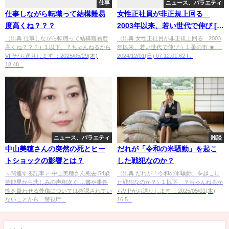
仕事
ニュース、バラエティ
仕事しながら転職って結構難易
女性正社員が非正規上回る
度高くね？？？
2003年以来、若い世代で伸び [蚤
の市★]
（出典 仕事しながら転職って結構難易度
（出典 女性正社員が非正規上回る 2003
高くね？？？）1 以下、？ちゃんねるから
年以来、若い世代で伸び ）1 蚤の市 ★ ：
VIPがお送りします ：2025/05/29(木)
2024/12/01(日) 07:12:01.62 I...
18:48...
ニュース、バラエティ
雑談
中山美穂さんの突然の死とヒー
だれが「令和の米騒動」を起こ
トショックの影響とは？
した戦犯なのか？
＜関連する記事＞ 中山美穂さん死去 54歳
（出典 だれが「令和の米騒動」を起こし
芸能界から悲しみの声相次ぐ …書や事件
た戦犯なのか？）1 以下、？ちゃんねるか
性を疑わせる外傷については確認されてい
らVIPがお送りします ：2025/05/01(木)
ないことから、警視庁...
16:5...