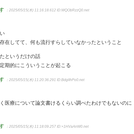
ます
：2025/05/15(木) 11:16:18.612
ID:WQObRzzQ0.net
い
存在してて、何も流行すらしていなかったということ
たというだけの話
定期的にこういうことが起こる
ます
：2025/05/15(木) 11:20:36.291
ID:BdglIhPo0.net
く医療について論文書けるくらい調べたわけでもないのに
ます
：2025/05/15(木) 11:18:09.257
ID:+1HVaAnW0.net