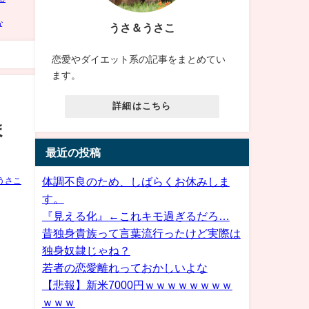
うさ＆うさこ
恋愛やダイエット系の記事をまとめてい
ます。
詳細はこちら
ま
最近の投稿
体調不良のため、しばらくお休みしま
うさこ
す。
『見える化』←これキモ過ぎるだろ…
昔独身貴族って言葉流行ったけど実際は
独身奴隷じゃね？
若者の恋愛離れっておかしいよな
【悲報】新米7000円ｗｗｗｗｗｗｗｗ
ｗｗｗ