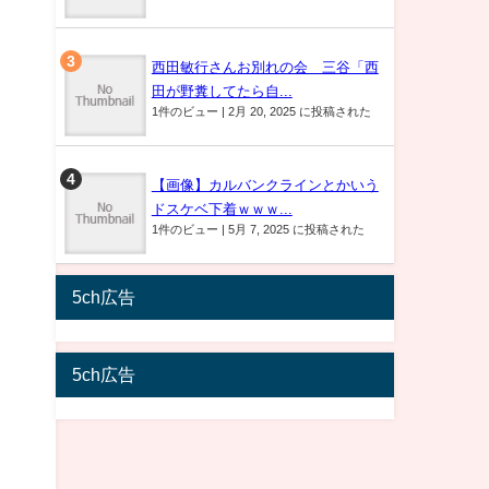
西田敏行さんお別れの会 三谷「西
田が野糞してたら自...
1件のビュー
|
2月 20, 2025 に投稿された
【画像】カルバンクラインとかいう
ドスケベ下着ｗｗｗ...
1件のビュー
|
5月 7, 2025 に投稿された
5ch広告
5ch広告