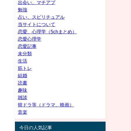
出会い、マチアプ
勉強
占い、スピリチュアル
当サイトについて
恋愛、心理学（5chまとめ）
恋愛心理学
恋愛記事
未分類
生活
筋トレ
結婚
読書
趣味
雑談
韓ドラ等（ドラマ、映画）
音楽
今日の人気記事