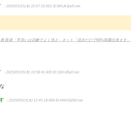
す
：2025/05/15(木) 10:57:10.001
ID:WAJk3ja/0.net
典 医者「手洗いは石鹸でよく洗え」ネット「流水だけで99%除菌出来ます」
す
：2025/05/15(木) 10:58:41.400
ID:1I0l+Z6y0.net
な
ます
：2025/05/15(木) 12:45:18.468
ID:H4inSIZd0.net