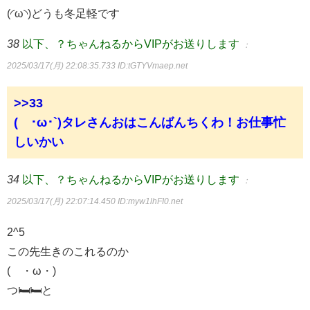
(◜ω◝)どうも冬足軽です
38
以下、？ちゃんねるからVIPがお送りします
：
2025/03/17(月) 22:08:35.733
ID:tGTYVmaep.net
>>33
(´･ω･`)タレさんおはこんばんちくわ！お仕事忙
しいかい
34
以下、？ちゃんねるからVIPがお送りします
：
2025/03/17(月) 22:07:14.450
ID:myw1lhFI0.net
2^5
この先生きのこれるのか
(´・ω・)
つ🛏🛏と