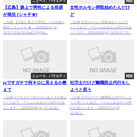
ニュース、バラエティ
雑談
【広島】路上で男性による排尿
女性ホルモン摂取始めたんだけ
が発生 [シャチ★]
ど
（出典 【広島】路上で男性による排尿が
（出典 女性ホルモン摂取始めたんだけ
発生 ）1 シャチ ★ ：2025/06/17(火)
ど）1 以下、？ちゃんねるからVIPがお送
16:27:12.54 ID:kbaCYQQ59...
りします ：2025/08/03(日) 10:51:27.78...
ニュース、バラエティ
雑談
jcですガチで何キロに見えるか教
社労士だけど離職防止代行をし
えて
ようと思う
（出典 jcですガチで何キロに見えるか教え
（出典 社労士だけど離職防止代行をしよ
て）1 以下、？ちゃんねるからVIPがお送
うと思う）1 以下、？ちゃんねるからVIP
りします ：2025/04/09(水) 17:11:28...
がお送りします ：2025/07/13(日)
12:34:2...