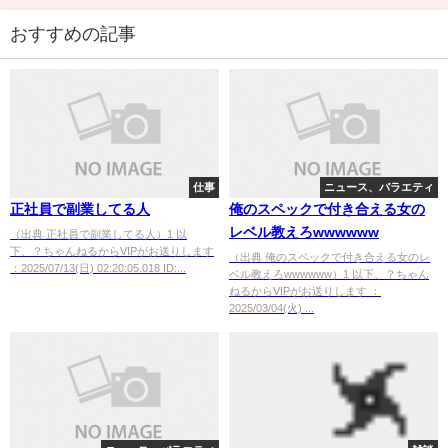
おすすめの記事
仕事
ニュース、バラエティ
正社員で副業してる人
俺のスペックで付き合える女の
レベル教えろwwwwww
（出典 正社員で副業してる人）1 以
下、？ちゃんねるからVIPがお送りします
（出典 俺のスペックで付き合える女のレ
：2025/07/13(日) 02:20:05.018 ID:...
ベル教えろwwwwww）1 以下、？ちゃん
ねるからVIPがお送りします ：
2025/03/04(火) ...