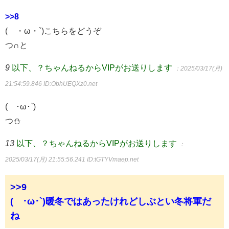
>>8
(´・ω・`)こちらをどうぞ
つ∩と
9
以下、？ちゃんねるからVIPがお送りします
：2025/03/17(月)
21:54:59.846
ID:ObhUEQXz0.net
(´･ω･`)
つ⛄
13
以下、？ちゃんねるからVIPがお送りします
：
2025/03/17(月) 21:55:56.241
ID:tGTYVmaep.net
>>9
(´･ω･`)暖冬ではあったけれどしぶとい冬将軍だ
ね