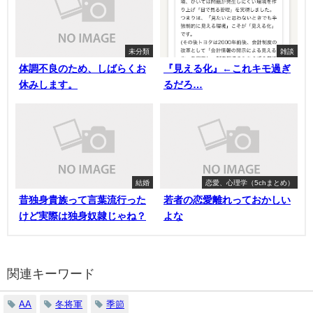
未分類
雑談
体調不良のため、しばらくお
『見える化』←これキモ過ぎ
休みします。
るだろ…
結婚
恋愛、心理学（5chまとめ）
昔独身貴族って言葉流行った
若者の恋愛離れっておかしい
けど実際は独身奴隷じゃね？
よな
関連キーワード
AA
冬将軍
季節