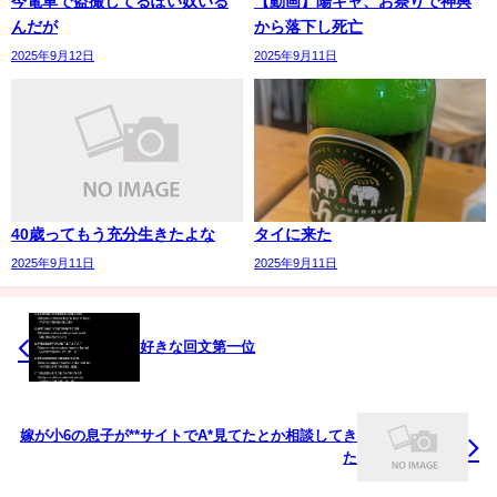
今電車で盗撮してるぽい奴いる
【動画】陽キャ、お祭りで神輿
んだが
から落下し死亡
2025年9月12日
2025年9月11日
40歳ってもう充分生きたよな
タイに来た
2025年9月11日
2025年9月11日
好きな回文第一位
嫁が小6の息子が**サイトでA*見てたとか相談してき
た