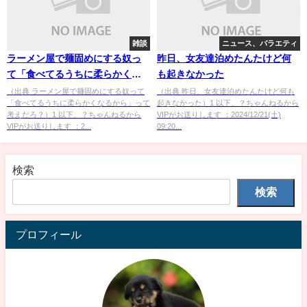
雑談
ニュース、バラエティ
ラーメン屋で麺固めにする奴っ
昨日、女友達泊めたんたけど何
て「食べてるうちに柔らかくな
も起きなかった
るから」って考えだろ？
（出典 ラーメン屋で麺固めにする奴って
（出典 昨日、女友達泊めたんたけど何も
「食べてるうちに柔らかくなるから」って
起きなかった）1 以下、？ちゃんねるから
考えだろ？）1 以下、？ちゃんねるから
VIPがお送りします ：2024/12/21(土)
VIPがお送りします ：2...
09:20...
検索
検索
プロフィール