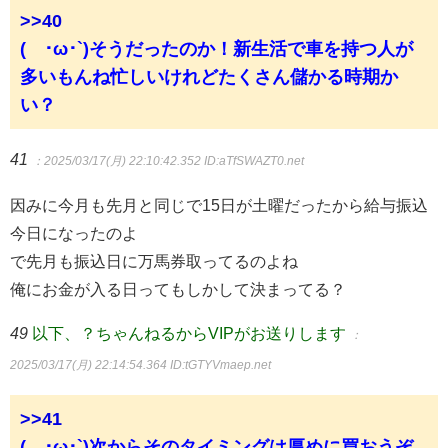
>>40
(´･ω･`)そうだったのか！新生活で車を持つ人が
多いもんね忙しいけれどたくさん儲かる時期か
い？
41
：2025/03/17(月) 22:10:42.352
ID:aTfSWAZT0.net
因みに今月も先月と同じで15日が土曜だったから給与振込
今日になったのよ
で先月も振込日に万馬券取ってるのよね
俺にお金が入る日ってもしかして決まってる？
49
以下、？ちゃんねるからVIPがお送りします
：
2025/03/17(月) 22:14:54.364
ID:tGTYVmaep.net
>>41
(´･ω･`)次からそのタイミングは厚めに買おうぞ