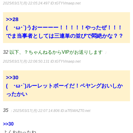
2025/03/17(月) 22:05:24.497
ID:tGTYVmaep.net
>>28
(´･ω･`)うおーーーー！！！！！やったぜ！！！
でま当事者としては三連単の並びで悶絶かな？？
32
以下、？ちゃんねるからVIPがお送りします
：
2025/03/17(月) 22:06:50.131
ID:tGTYVmaep.net
>>30
(´･ω･`)ルーレットボーイだ！ペヤングおいしか
ったかい
35
：2025/03/17(月) 22:07:14.806
ID:aTfSWAZT0.net
>>30
よくわかったね