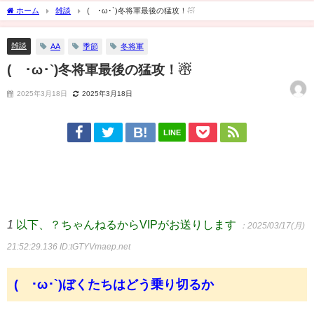
ホーム
雑談
(´･ω･`)冬将軍最後の猛攻！☃
雑談
AA
季節
冬将軍
(´･ω･`)冬将軍最後の猛攻！☃
2025年3月18日
2025年3月18日
LINE
1
以下、？ちゃんねるからVIPがお送りします
：2025/03/17(月)
21:52:29.136
ID:tGTYVmaep.net
(´･ω･`)ぼくたちはどう乗り切るか