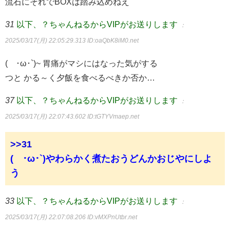
流石にそれでBOXは踏み込めねえ
31
以下、？ちゃんねるからVIPがお送りします
：
2025/03/17(月) 22:05:29.313
ID:oaQbK8iM0.net
(´･ω･`)~ 胃痛がマシにはなった気がする
つと かる～く夕飯を食べるべきか否か…
37
以下、？ちゃんねるからVIPがお送りします
：
2025/03/17(月) 22:07:43.602
ID:tGTYVmaep.net
>>31
(´･ω･`)やわらかく煮たおうどんかおじやにしよ
う
33
以下、？ちゃんねるからVIPがお送りします
：
2025/03/17(月) 22:07:08.206
ID:vMXPnUtbr.net