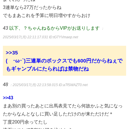
3連単なら27万だったからね
でもまあこれを予算に明日増やすからおけ
43
以下、？ちゃんねるからVIPがお送りします
：
2025/03/17(月) 22:11:17.031
ID:tGTYVmaep.net
>>35
(´･ω･`)三連単のボックスでも600円だからねぇで
もギャンブルにたらればは禁物だね
48
：2025/03/17(月) 22:13:58.015
ID:aTfSWAZT0.net
>>43
まあ別の買ったあとに出馬表見てたら何故かふと気になっ
たからなんとなしに買い足しただけのが来ただけだ＊
丁度200円余ってたし