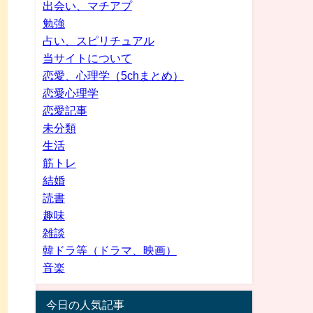
出会い、マチアプ
勉強
占い、スピリチュアル
当サイトについて
恋愛、心理学（5chまとめ）
恋愛心理学
恋愛記事
未分類
生活
筋トレ
結婚
読書
趣味
雑談
韓ドラ等（ドラマ、映画）
音楽
今日の人気記事