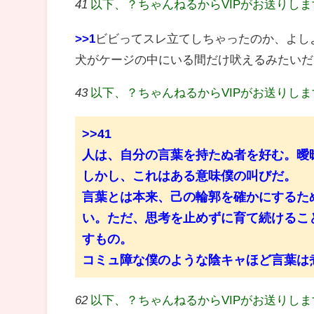
41
以下、？ちゃんねるからVIPがお送りし
>>1
ビビってスレ立てしちゃったのか、よし
犬がケージの中にいる間だけ吠えるみたいだ
43
以下、？ちゃんねるからVIPがお送りし
>>41
人は、自分の言葉を持たぬ者を好む。曖
しかし、これはある意味僕の叫びだ。
言葉とは本来、己の輪郭を確かにするた
い。ただ、思考を止めずに育て続けるこ
すもの。
コミュ障な僕のような陰キャほど言葉は
62
以下、？ちゃんねるからVIPがお送りし