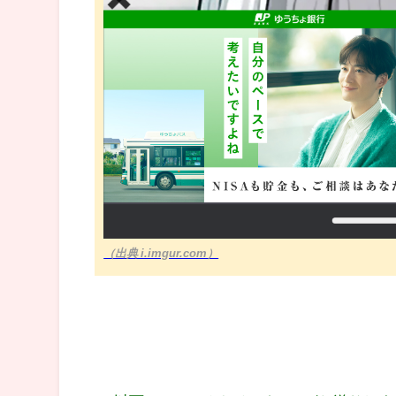
（出典 i.imgur.com）