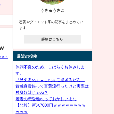
うさ＆うさこ
恋愛やダイエット系の記事をまとめてい
ます。
詳細はこちら
ｗ
最近の投稿
うさこ
体調不良のため、しばらくお休みしま
す。
『見える化』←これキモ過ぎるだろ…
昔独身貴族って言葉流行ったけど実際は
独身奴隷じゃね？
若者の恋愛離れっておかしいよな
【悲報】新米7000円ｗｗｗｗｗｗｗｗ
ｗｗｗ