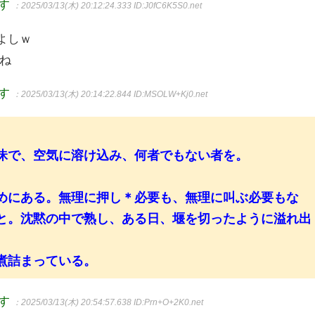
ます
：2025/03/13(木) 20:12:24.333
ID:J0fC6K5S0.net
よしｗ
ね
ます
：2025/03/13(木) 20:14:22.844
ID:MSOLW+Kj0.net
昧で、空気に溶け込み、何者でもない者を。
めにある。無理に押し＊必要も、無理に叫ぶ必要もな
と。沈黙の中で熟し、ある日、堰を切ったように溢れ出
煮詰まっている。
ます
：2025/03/13(木) 20:54:57.638
ID:Prn+O+2K0.net