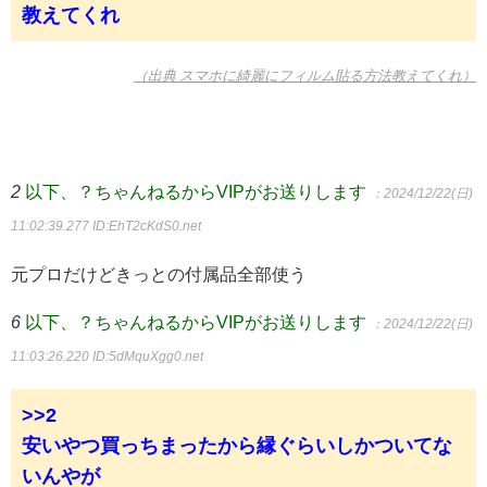
教えてくれ
（出典 スマホに綺麗にフィルム貼る方法教えてくれ）
2
以下、？ちゃんねるからVIPがお送りします
：2024/12/22(日)
11:02:39.277
ID:EhT2cKdS0.net
元プロだけどきっとの付属品全部使う
6
以下、？ちゃんねるからVIPがお送りします
：2024/12/22(日)
11:03:26.220
ID:5dMquXgg0.net
>>2
安いやつ買っちまったから縁ぐらいしかついてな
いんやが