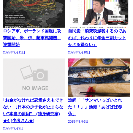
ロシア軍、ポーランド国境に攻
自民党「消費税減税するのであ
撃開始、米、伊、蘭軍戦闘機、
れば、代わりに年金三割カット
迎撃開始
せざる得ない」
2025年9月11日
2025年9月10日
｢お金がなければ恋愛さえもでき
漁師「「サンマいっぱいとれ
ない…｣日本の少子化が止まらな
た！！」」漁港「あばばば😰
い"本当の原因" (独身研究家)
💦」
★4 [少考さん★]
2025年9月6日
2025年9月9日