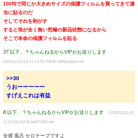
100均で同じか大きめサイズの保護フィルムを買ってきて適
当に貼るのだ
そしてそれを剥がす
すると埃が全く無い究極の新品状態になるから
そこで本命の保護フィルムを貼る
37
以下、？ちゃんねるからVIPがお送りします
：
2024/12/22(日) 11:13:55.708
ID:5dMquXgg0.net
>>30
うおーーーーー
すげえこれは有益
8
以下、？ちゃんねるからVIPがお送りします
：2024/12/22(日)
11:03:58.152
ID:btdFJc/R0.net
全裸 風呂 セロテープですよ