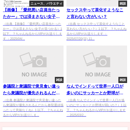
ニュース、バラエティ
雑談
【画像】「愛想悪い店員当たっ
セックス中って茶化すようなこ
たかー」では済まさない女子が
と言わない方がいい？
見つかる
（出典 【画像】「愛想悪い店員当たった
（出典 セックス中って茶化すようなこと
かー」では済まさない女子が見つかる）1
言わない方がいい？）1 以下、？ちゃんね
以下、？ちゃんねるからVIPがお送りしま
るからVIPがお送りします ：
す ：2025/04/...
2025/07/20(日) 11...
雑談
雑談
参議院と衆議院で意見食い違っ
なんでインドって世界一人口が
たら衆議院が優先されるんだか
多いのにサッカーとか野球が弱
ら参院選頑張ったって意味なく
いの？
（出典 参議院と衆議院で意見食い違った
（出典 なんでインドって世界一人口が多
ら衆議院が優先されるんだから参院選頑張
いのにサッカーとか野球が弱いの？）1 以
ね
ったって意味なくね）1 以下、？ちゃんね
下、？ちゃんねるからVIPがお送りします
るからVIPがお送りしま...
：2025/03/2...