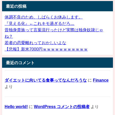
最近の投稿
体調不良のため、しばらくお休みします。
『見える化』←これキモ過ぎるだろ…
昔独身貴族って言葉流行ったけど実際は独身奴隷じゃ
ね？
若者の恋愛離れっておかしいよな
【悲報】新米7000円ｗｗｗｗｗｗｗｗｗｗｗ
最近のコメント
ダイエットに向いてる食事ってなんだろうな
に
Finance
より
Hello world!
に
WordPress コメントの投稿者
より