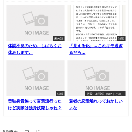
未分類
雑談
体調不良のため、しばらくお
『見える化』←これキモ過ぎ
休みします。
るだろ…
結婚
恋愛、心理学（5chまとめ）
昔独身貴族って言葉流行った
若者の恋愛離れっておかしい
けど実際は独身奴隷じゃね？
よな