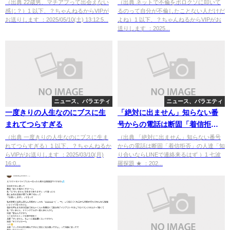
ない人だけだよね
（出典 22歳男、マチアプって出会えない
（出典 ネットで不倫をボロクソに叩いて
感じ？）1 以下、？ちゃんねるからVIPが
るのって自分が不倫したことない人だけだ
お送りします ：2025/05/10(土) 13:12:5...
よね）1 以下、？ちゃんねるからVIPがお
送りします ：2025...
ニュース、バラエティ
ニュース、バラエティ
一度きりの人生なのにブスに生
「絶対に出ません」知らない番
まれてつらすぎる
号からの電話は断固「着信拒
否」の人達「知り合いならLINE
（出典 一度きりの人生なのにブスに生ま
（出典 「絶対に出ません」知らない番号
れてつらすぎる）1 以下、？ちゃんねるか
からの電話は断固「着信拒否」の人達「知
で連絡来るはず [七波羅探題★]
らVIPがお送りします ：2025/03/10(月)
り合いならLINEで連絡来るはず ）1 七波
16:0...
羅探題 ★ ：202...