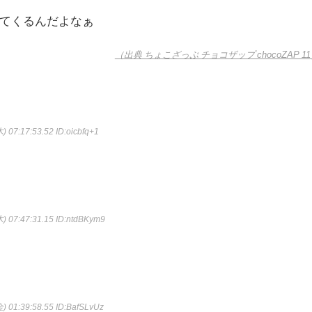
てくるんだよなぁ
（出典 ちょこざっぷ チョコザップ chocoZAP 1
) 07:17:53.52
ID:oicbfq+1
) 07:47:31.15
ID:ntdBKym9
) 01:39:58.55
ID:BafSLvUz