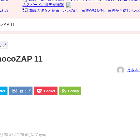
ちょこざっぷ チョコザップ chocoZAP 11
ップ
oZAP 11
うさ＆
tter
はてブ
Pocket
Feedly
) 00:57:52.26
ID:jU27aype