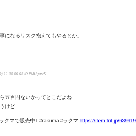
事になるリスク抱えてもやるとか。
) 11:00:09.95
ID:FMUgus/K
ら五百円ないかってとこだよね
うけど
プリ ラクマで販売中♪ #rakuma #ラクマ
https://item.fril.jp/63991