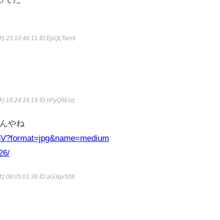
) 23:10:46.11
ID:EpQLTwn9
) 18:24:16.19
ID:nFyQ9Ecq
んやね
tinV?format=jpg&name=medium
26/
) 08:05:01.36
ID:aG3gv508