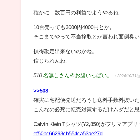
確かに。数百円の利益でようやるね。
10台売っても3000円4000円とか。
そこまでやって不当搾取とか言われ面倒臭い
損得勘定出来ないのかね。
信じられんわ。
510
名無しさん＠お腹いっぱい。
：2024/10/11(金
>>508
確実に宅配便発送だろうし送料手数料抜いた
こんなの必死に転売対策するだけムダだと思
Calvin Klein Tシャツ(¥2,850)がフリマア
ef50bc66293cb554ca53ae27d