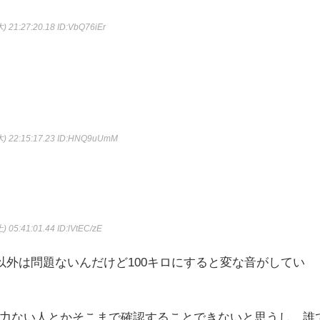
) 21:27:20.18
ID:VbQ76iEr
) 22:15:17.23
ID:HNQ9uUmM
) 05:41:01.44
ID:lVtEC/zE
以外は問題ないんだけど100キロにすると変な音がしてい
力ない人とかそこまで確認することできないと思うし、誰