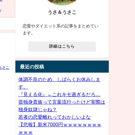
うさ＆うさこ
恋愛やダイエット系の記事をまとめてい
ます。
詳細はこちら
最近の投稿
うさこ
体調不良のため、しばらくお休みしま
す。
『見える化』←これキモ過ぎるだろ…
昔独身貴族って言葉流行ったけど実際は
独身奴隷じゃね？
若者の恋愛離れっておかしいよな
【悲報】新米7000円ｗｗｗｗｗｗｗｗ
ｗｗｗ