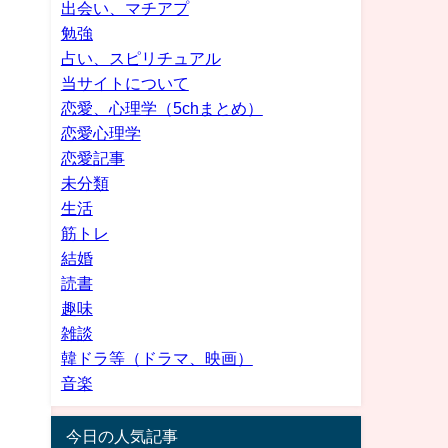
出会い、マチアプ
勉強
占い、スピリチュアル
当サイトについて
恋愛、心理学（5chまとめ）
恋愛心理学
恋愛記事
未分類
生活
筋トレ
結婚
読書
趣味
雑談
韓ドラ等（ドラマ、映画）
音楽
今日の人気記事