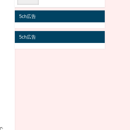
5ch広告
5ch広告
で