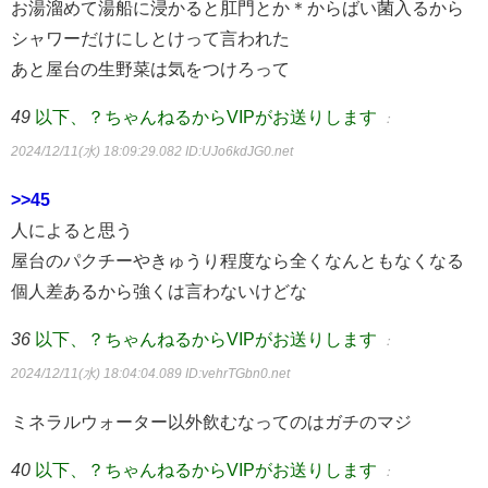
お湯溜めて湯船に浸かると肛門とか＊からばい菌入るから
シャワーだけにしとけって言われた
あと屋台の生野菜は気をつけろって
49
以下、？ちゃんねるからVIPがお送りします
：
2024/12/11(水) 18:09:29.082
ID:UJo6kdJG0.net
>>45
人によると思う
屋台のパクチーやきゅうり程度なら全くなんともなくなる
個人差あるから強くは言わないけどな
36
以下、？ちゃんねるからVIPがお送りします
：
2024/12/11(水) 18:04:04.089
ID:vehrTGbn0.net
ミネラルウォーター以外飲むなってのはガチのマジ
40
以下、？ちゃんねるからVIPがお送りします
：