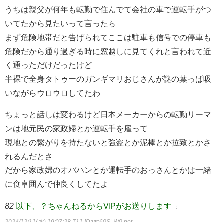
うちは親父が何年も転勤で住んでて会社の車で運転手がつ
いてたから見たいって言ったら
まず危険地帯だと告げられてここは駐車も信号での停車も
危険だから通り過ぎる時に窓越しに見てくれと言われて近
く通っただけだったけど
半裸で全身タトゥーのガンギマリおじさんが謎の葉っぱ吸
いながらウロウロしてたわ
ちょっと話しは変わるけど日本メーカーからの転勤リーマ
ンは地元民の家政婦とか運転手を雇って
現地との繋がりを持たないと強盗とか泥棒とか拉致とかさ
れるんだとさ
だから家政婦のオバハンとか運転手のおっさんとかは一緒
に食卓囲んで仲良くしてたよ
82
以下、？ちゃんねるからVIPがお送りします
：
2024/12/11(水) 19:07:28.711
ID:ytc60SLW0.net