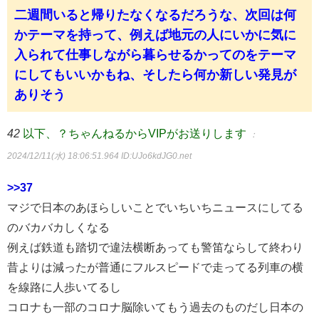
二週間いると帰りたなくなるだろうな、次回は何
かテーマを持って、例えば地元の人にいかに気に
入られて仕事しながら暮らせるかってのをテーマ
にしてもいいかもね、そしたら何か新しい発見が
ありそう
42
以下、？ちゃんねるからVIPがお送りします
：
2024/12/11(水) 18:06:51.964
ID:UJo6kdJG0.net
>>37
マジで日本のあほらしいことでいちいちニュースにしてる
のバカバカしくなる
例えば鉄道も踏切で違法横断あっても警笛ならして終わり
昔よりは減ったが普通にフルスピードで走ってる列車の横
を線路に人歩いてるし
コロナも一部のコロナ脳除いてもう過去のものだし日本の