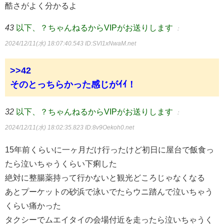
酷さがよく分かるよ
43
以下、？ちゃんねるからVIPがお送りします
：
2024/12/11(水) 18:07:40.543
ID:SVI1xNwaM.net
>>42
そのとっちらかった感じがｲｲ！
32
以下、？ちゃんねるからVIPがお送りします
：
2024/12/11(水) 18:02:35.823
ID:8v9Oekoh0.net
15年前くらいに一ヶ月だけ行ったけど初日に屋台で飯食っ
たら泣いちゃうくらい下痢した
絶対に整腸薬持って行かないと観光どころじゃなくなる
あとプーケットの砂浜で泳いでたらウニ踏んで泣いちゃう
くらい痛かった
タクシーでムエイタイの会場付近を走ったら泣いちゃうく