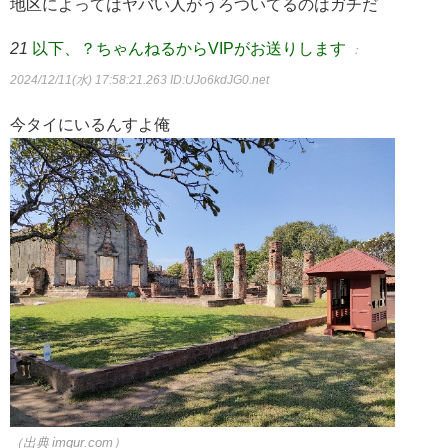
地区によってはヤバい人がうろついてるのはガチだ
21
以下、？ちゃんねるからVIPがお送りします
：
2024/12/11(水) 17:58:21.263
ID:UJo6kdJG0.net
今タイにいるんすよ俺
（出典 imgur.com）