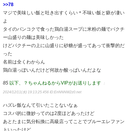
>>78
マジで美味しい飯と吐き出すくらい＊不味い飯と癖が凄い
よ
タイのバンコクで食った鶏白湯スープに米粉の麺でパクチ
ー山盛りの麺は美味しかった
けどパクチーの上に山盛りに砂糖が盛ってあって衝撃的だ
った
名前は全くわからん
鶏白湯っぽいんだけど何故か酸っぱいんだよな
85
以下、？ちゃんねるからVIPがお送りします
：
2024/12/11(水) 19:13:25.456
ID:EnNNNW2z0.net
ハズレ飯なんて引いたことないなぁ
コスパ的に微妙ってのは2度ほどあったけど
あとたまに気分転換に高級店ってことでブルーエレファン
トいったけど