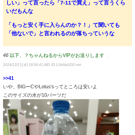
しい」って言ったら「7-11で買え」って言うくら
いだもんな
「もっと安く手に入らんのか？！」て聞いても
「他ないで」と言われるのが落ちっていうな
46
以下、？ちゃんねるからVIPがお送りします
：
2024/12/11(水) 18:08:41.881
ID:UJo6kdJG0.net
>>41
いや、BIGーCやLotus'sってところは安いよ
このサイズの水が10バーツだ