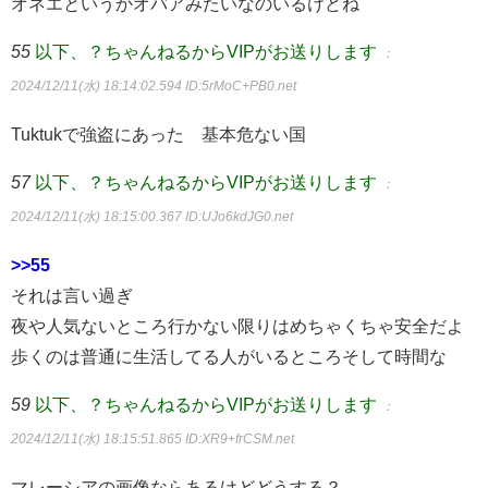
オネエというかオバアみたいなのいるけどね
55
以下、？ちゃんねるからVIPがお送りします
：
2024/12/11(水) 18:14:02.594
ID:5rMoC+PB0.net
Tuktukで強盗にあった 基本危ない国
57
以下、？ちゃんねるからVIPがお送りします
：
2024/12/11(水) 18:15:00.367
ID:UJo6kdJG0.net
>>55
それは言い過ぎ
夜や人気ないところ行かない限りはめちゃくちゃ安全だよ
歩くのは普通に生活してる人がいるところそして時間な
59
以下、？ちゃんねるからVIPがお送りします
：
2024/12/11(水) 18:15:51.865
ID:XR9+frCSM.net
マレーシアの画像ならあるけどどうする？