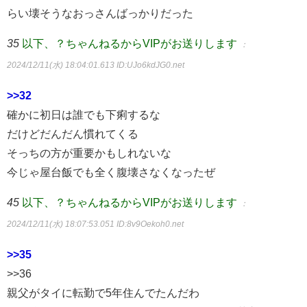
らい壊そうなおっさんばっかりだった
35
以下、？ちゃんねるからVIPがお送りします
：
2024/12/11(水) 18:04:01.613
ID:UJo6kdJG0.net
>>32
確かに初日は誰でも下痢するな
だけどだんだん慣れてくる
そっちの方が重要かもしれないな
今じゃ屋台飯でも全く腹壊さなくなったぜ
45
以下、？ちゃんねるからVIPがお送りします
：
2024/12/11(水) 18:07:53.051
ID:8v9Oekoh0.net
>>35
>>36
親父がタイに転勤で5年住んでたんだわ