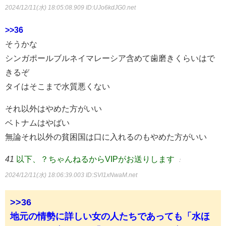
2024/12/11(水) 18:05:08.909
ID:UJo6kdJG0.net
>>36
そうかな
シンガポールブルネイマレーシア含めて歯磨きくらいはで
きるぞ
タイはそこまで水質悪くない
それ以外はやめた方がいい
ベトナムはやばい
無論それ以外の貧困国は口に入れるのもやめた方がいい
41
以下、？ちゃんねるからVIPがお送りします
：
2024/12/11(水) 18:06:39.003
ID:SVI1xNwaM.net
>>36
地元の情勢に詳しい女の人たちであっても「水ほ