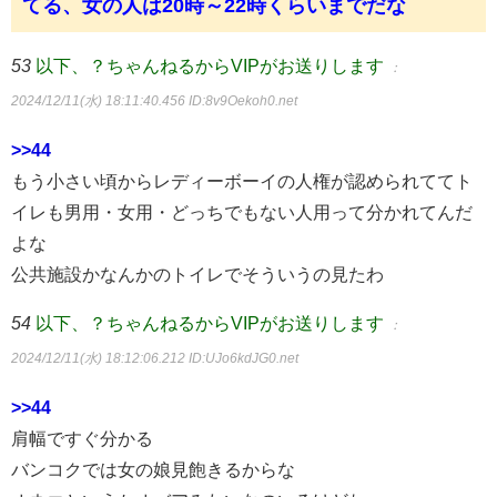
てる、女の人は20時～22時くらいまでだな
53
以下、？ちゃんねるからVIPがお送りします
：
2024/12/11(水) 18:11:40.456
ID:8v9Oekoh0.net
>>44
もう小さい頃からレディーボーイの人権が認められててト
イレも男用・女用・どっちでもない人用って分かれてんだ
よな
公共施設かなんかのトイレでそういうの見たわ
54
以下、？ちゃんねるからVIPがお送りします
：
2024/12/11(水) 18:12:06.212
ID:UJo6kdJG0.net
>>44
肩幅ですぐ分かる
バンコクでは女の娘見飽きるからな