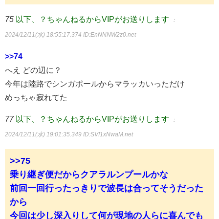
75
以下、？ちゃんねるからVIPがお送りします
：
2024/12/11(水) 18:55:17.374
ID:EnNNNW2z0.net
>>74
へえ どの辺に？
今年は陸路でシンガポールからマラッカいっただけ
めっちゃ寂れてた
77
以下、？ちゃんねるからVIPがお送りします
：
2024/12/11(水) 19:01:35.349
ID:SVI1xNwaM.net
>>75
乗り継ぎ便だからクアラルンプールかな
前回一回行ったっきりで波長は合ってそうだった
から
今回は少し深入りして何が現地の人らに喜んでも