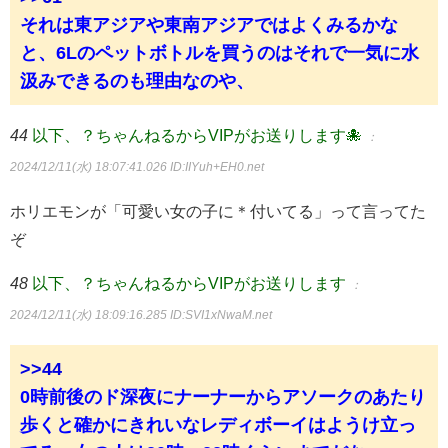
それは東アジアや東南アジアではよくみるかな
と、6Lのペットボトルを買うのはそれで一気に水
汲みできるのも理由なのや、
44
以下、？ちゃんねるからVIPがお送りします🐙
：
2024/12/11(水) 18:07:41.026
ID:IIYuh+EH0.net
ホリエモンが「可愛い女の子に＊付いてる」って言ってた
ぞ
48
以下、？ちゃんねるからVIPがお送りします
：
2024/12/11(水) 18:09:16.285
ID:SVI1xNwaM.net
>>44
0時前後のド深夜にナーナーからアソークのあたり
歩くと確かにきれいなレディボーイはようけ立っ