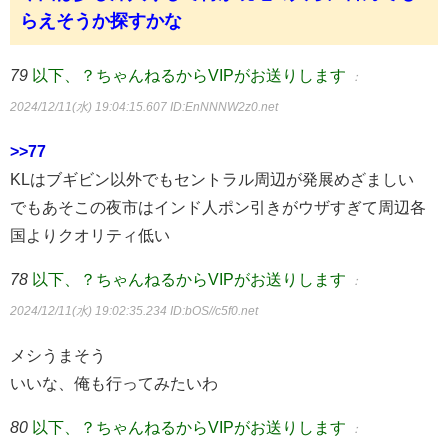
らえそうか探すかな
79
以下、？ちゃんねるからVIPがお送りします
：
2024/12/11(水) 19:04:15.607
ID:EnNNNW2z0.net
>>77
KLはブギビン以外でもセントラル周辺が発展めざましい
でもあそこの夜市はインド人ポン引きがウザすぎて周辺各
国よりクオリティ低い
78
以下、？ちゃんねるからVIPがお送りします
：
2024/12/11(水) 19:02:35.234
ID:bOS//c5f0.net
メシうまそう
いいな、俺も行ってみたいわ
80
以下、？ちゃんねるからVIPがお送りします
：