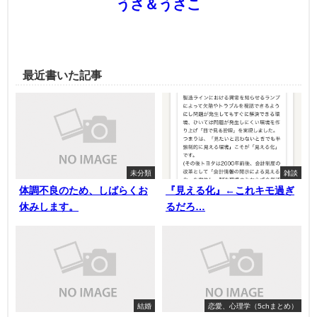
うさ＆うさこ
最近書いた記事
未分類
雑談
体調不良のため、しばらくお
『見える化』←これキモ過ぎ
休みします。
るだろ…
結婚
恋愛、心理学（5chまとめ）