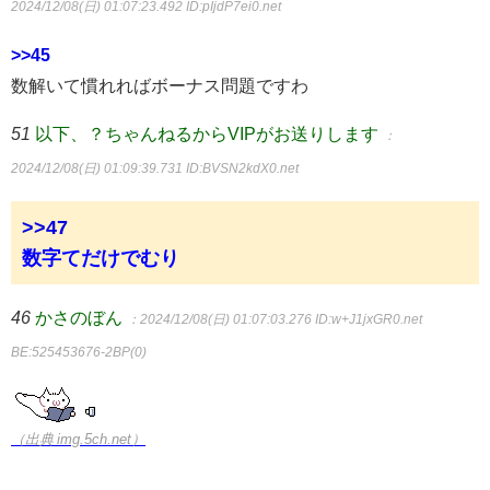
2024/12/08(日) 01:07:23.492
ID:pIjdP7ei0.net
>>45
数解いて慣れればボーナス問題ですわ
51
以下、？ちゃんねるからVIPがお送りします
：
2024/12/08(日) 01:09:39.731
ID:BVSN2kdX0.net
>>47
数字てだけでむり
46
かさのぼん
：2024/12/08(日) 01:07:03.276
ID:w+J1jxGR0.net
BE:525453676-2BP(0)
（出典 img.5ch.net）