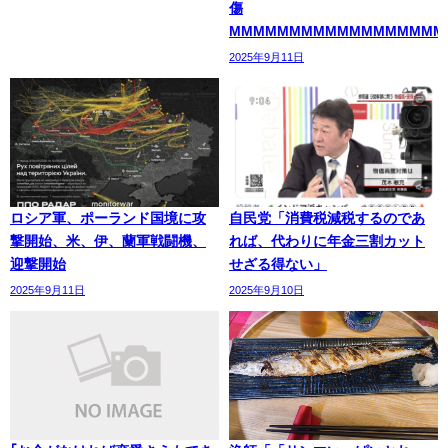
傷
MMMMMMMMMMMMMMMMMM
2025年9月11日
ロシア軍、ポーランド国境に攻
自民党「消費税減税するのであ
撃開始、米、伊、蘭軍戦闘機、
れば、代わりに年金三割カット
迎撃開始
せざる得ない」
2025年9月11日
2025年9月10日