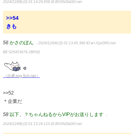
2024/12/08(日) 01:14:29.658
ID:BVSN2kdX0.net
>>54
きも
56
かさのぼん
：2024/12/08(日) 01:13:45.390
ID:w+J1jxGR0.net
BE:525453676-2BP(0)
（出典 img.5ch.net）
>>52
＊企業だ
58
以下、？ちゃんねるからVIPがお送りします
：
2024/12/08(日) 01:15:24.110
ID:BVSN2kdX0.net