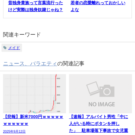
昔独身貴族って言葉流行った
若者の恋愛離れっておかしい
けど実際は独身奴隷じゃね？
よな
関連キーワード
メイド
ニュース、バラエティ
の関連記事
【悲報】新米7000円ｗｗｗｗｗ
【速報】アルバイト男性「中に
ｗｗｗｗｗｗ
人がいる時にボタンを押し
た」 駐車場落下事故で女児重
2025年9月12日