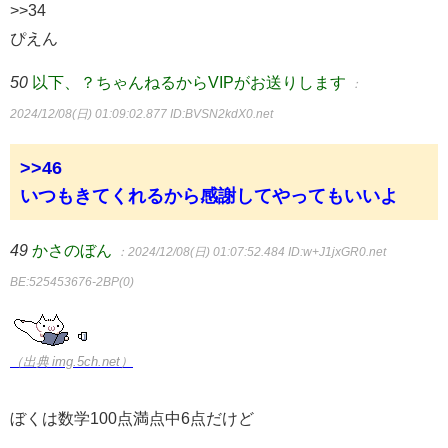
>>34
ぴえん
50
以下、？ちゃんねるからVIPがお送りします
：
2024/12/08(日) 01:09:02.877
ID:BVSN2kdX0.net
>>46
いつもきてくれるから感謝してやってもいいよ
49
かさのぼん
：2024/12/08(日) 01:07:52.484
ID:w+J1jxGR0.net
BE:525453676-2BP(0)
（出典 img.5ch.net）
ぼくは数学100点満点中6点だけど