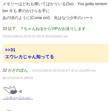
メモリーはどれも輝いてばかりいる(So) You gotta remem
ber 今も 夢のかけらを手に
あの頃のように(Come on!) 光はなつ少年のハート
33
以下、？ちゃんねるからVIPがお送りします
：
2024/12/08(日) 00:50:55.430
ID:BVSN2kdX0.net
>>31
エウレカじゃん知ってる
32
かさのぼん
：2024/12/08(日) 00:50:28.477
ID:w+J1jxGR0.net
BE:525453676-2BP(0)
（出典 img.5ch.net）