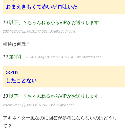
おまえきもくて赤いゲロ吐いた
10
以下、？ちゃんねるからVIPがお送りします
：
2024/12/08(日) 00:31:47.621
ID:ru0SSqdF0.net
精通は何歳？
12
第1問
：2024/12/08(日) 00:32:34.500
ID:BVSN2kdX0.net
>>10
したことない
13
以下、？ちゃんねるからVIPがお送りします
：
2024/12/08(日) 00:33:16.947
ID:Z1Qkjl5j0.net
アキネイター風なのに回答が参考にならないのはどうし
て？