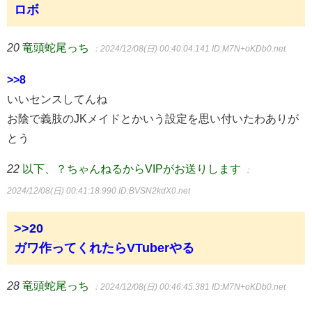
ロボ
20
竜頭蛇尾っち
：2024/12/08(日) 00:40:04.141
ID:M7N+oKDb0.net
>>8
いいセンスしてんね
お陰で義肢のJKメイドとかいう設定を思い付いたわありが
とう
22
以下、？ちゃんねるからVIPがお送りします
：
2024/12/08(日) 00:41:18.990
ID:BVSN2kdX0.net
>>20
ガワ作ってくれたらVTuberやる
28
竜頭蛇尾っち
：2024/12/08(日) 00:46:45.381
ID:M7N+oKDb0.net