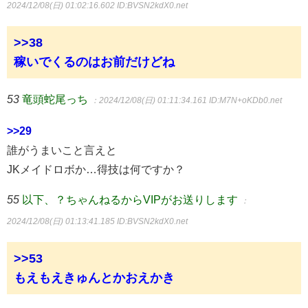
2024/12/08(日) 01:02:16.602
ID:BVSN2kdX0.net
>>38
稼いでくるのはお前だけどね
53
竜頭蛇尾っち
：2024/12/08(日) 01:11:34.161
ID:M7N+oKDb0.net
>>29
誰がうまいこと言えと
JKメイドロボか…得技は何ですか？
55
以下、？ちゃんねるからVIPがお送りします
：
2024/12/08(日) 01:13:41.185
ID:BVSN2kdX0.net
>>53
もえもえきゅんとかおえかき