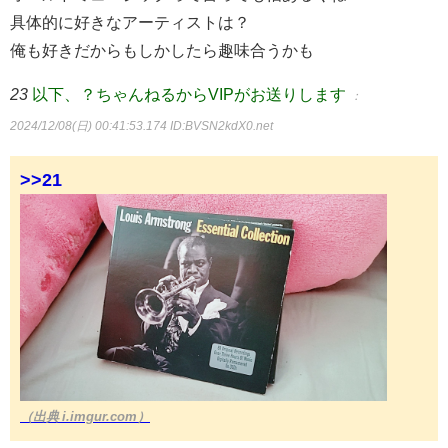
具体的に好きなアーティストは？
俺も好きだからもしかしたら趣味合うかも
23
以下、？ちゃんねるからVIPがお送りします
：
2024/12/08(日) 00:41:53.174
ID:BVSN2kdX0.net
>>21
（出典 i.imgur.com）