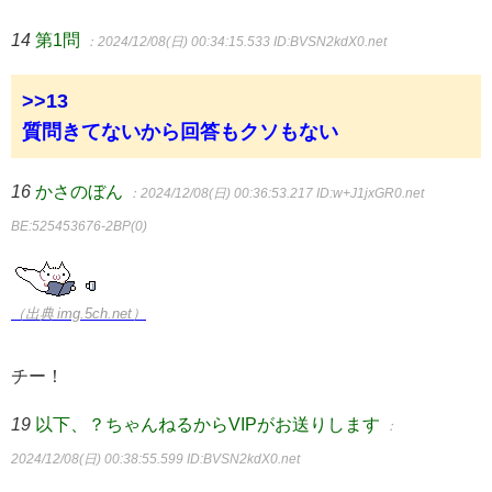
14
第1問
：2024/12/08(日) 00:34:15.533
ID:BVSN2kdX0.net
>>13
質問きてないから回答もクソもない
16
かさのぼん
：2024/12/08(日) 00:36:53.217
ID:w+J1jxGR0.net
BE:525453676-2BP(0)
（出典 img.5ch.net）
チー！
19
以下、？ちゃんねるからVIPがお送りします
：
2024/12/08(日) 00:38:55.599
ID:BVSN2kdX0.net