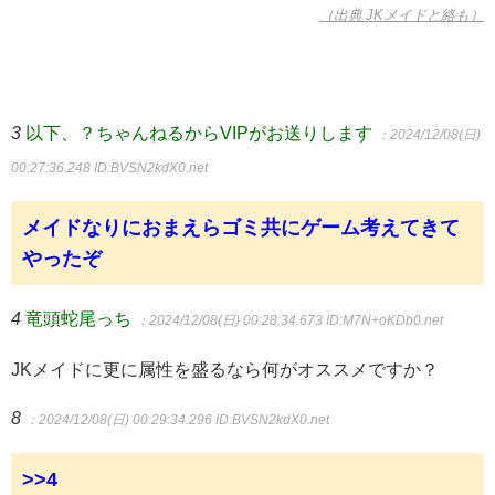
（出典 JKメイドと絡も）
3
以下、？ちゃんねるからVIPがお送りします
：2024/12/08(日)
00:27:36.248
ID:BVSN2kdX0.net
メイドなりにおまえらゴミ共にゲーム考えてきて
やったぞ
4
竜頭蛇尾っち
：2024/12/08(日) 00:28:34.673
ID:M7N+oKDb0.net
JKメイドに更に属性を盛るなら何がオススメですか？
8
：2024/12/08(日) 00:29:34.296
ID:BVSN2kdX0.net
>>4