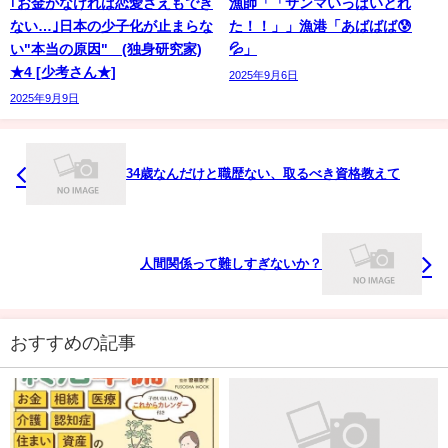
｢お金がなければ恋愛さえもでき
漁師「「サンマいっぱいとれ
ない…｣日本の少子化が止まらな
た！！」」漁港「あばばば😰
い"本当の原因" (独身研究家)
💦」
★4 [少考さん★]
2025年9月6日
2025年9月9日
34歳なんだけと職歴ない、取るべき資格教えて
人間関係って難しすぎないか？
おすすめの記事