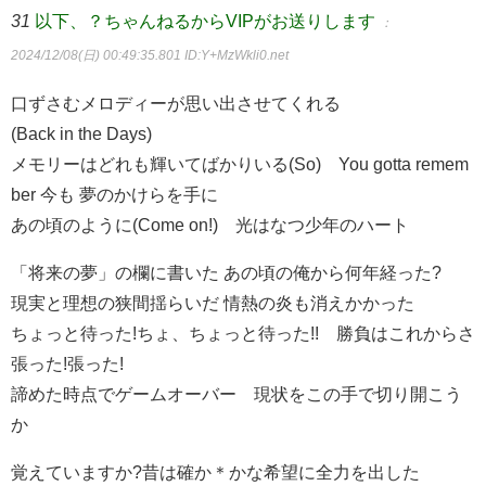
31
以下、？ちゃんねるからVIPがお送りします
：
2024/12/08(日) 00:49:35.801
ID:Y+MzWkli0.net
口ずさむメロディーが思い出させてくれる
(Back in the Days)
メモリーはどれも輝いてばかりいる(So) You gotta remem
ber 今も 夢のかけらを手に
あの頃のように(Come on!) 光はなつ少年のハート
「将来の夢」の欄に書いた あの頃の俺から何年経った?
現実と理想の狭間揺らいだ 情熱の炎も消えかかった
ちょっと待った!ちょ、ちょっと待った!! 勝負はこれからさ
張った!張った!
諦めた時点でゲームオーバー 現状をこの手で切り開こう
か
覚えていますか?昔は確か＊かな希望に全力を出した