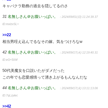
キャバクラ勤務の過去を隠してるのさ
31
名無しさん＠お腹いっぱい。
：2024/09/01(日) 11:24:39.37
ID:mxlzvSL+
>>22
相当男咥え込んでるなその嫁。気をつけろなw
42
名無しさん＠お腹いっぱい。
：2024/09/17(火) 12:19:40.31
ID:eG+5lXtf
50代美魔女を口説いたがダメだった
この年でも恋愛感情って湧き上がるもんなんだな
44
名無しさん＠お腹いっぱい。
：2024/09/17(火) 13:11:13.06
ID:7qLzytec
>>42