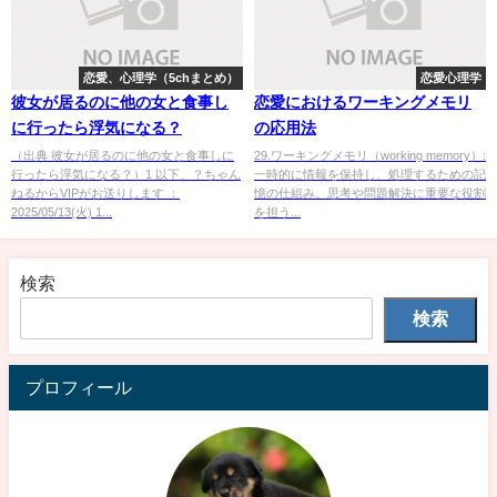
恋愛、心理学（5chまとめ）
恋愛心理学
彼女が居るのに他の女と食事し
恋愛におけるワーキングメモリ
に行ったら浮気になる？
の応用法
（出典 彼女が居るのに他の女と食事しに
29.ワーキングメモリ（working memory）:
行ったら浮気になる？）1 以下、？ちゃん
一時的に情報を保持し、処理するための記
ねるからVIPがお送りします ：
憶の仕組み。思考や問題解決に重要な役割
2025/05/13(火) 1...
を担う...
検索
検索
プロフィール