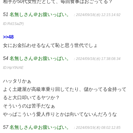
相手が50代女性だとして、毎回食事はおごってる？
51
名無しさん＠お腹いっぱい。
：2024/09/18(水) 12:15:14.92
ID:Rd1SaZFj
>>48
女にお金払わせるなんて恥と思う世代でしょ
54
名無しさん＠お腹いっぱい。
：2024/09/18(水) 17:38:08.34
ID:HpYfA/AE
ハッタリかぁ
よく土建屋が高級車乗り回してたり、儲かってる金持って
ると大口叩いてるヤツか？
そういうのは苦手だなぁ
やっぱこういう愛人作りとかは向いてないんだろうな
57
名無しさん＠お腹いっぱい。
：2024/09/19(木) 08:02:12.85