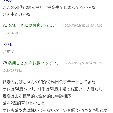
>>68
ここの50代は頭ん中だけ中高生で止まってるからな
頭ん中だけがな
72
名無しさん＠お腹いっぱい。
：2024/09/22(日) 19:58:49.02
ID:hDMx29m/
>>71
お前？
75
名無しさん＠お腹いっぱい。
：2024/09/23(月) 09:47:45.87
ID:EH5RPS3z
職場のおばちゃんの紹介で昨日食事デートしてきた
オレは54歳バツ1、相手は50歳未婚でお互い一人暮らし
容姿はまあ標準的で全体的に年齢相応
猫を2匹飼育中とのこと
オレも猫や犬は嫌いじゃないが、いざ飼うのは抜け毛とか