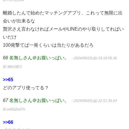
ID:7ch7Zmh4
離婚したんで始めたマッチングアプリ、これって無限に出
会いが出来るな
贅沢さえ言わなければメールやLINEのやり取りしてればい
いだけ
100発撃てば一発くらいは当たりがあるだろ
66
名無しさん＠お腹いっぱい。
：2024/09/20(金) 16:18:59.36
ID:3Brsf3E3
>>65
どのアプリ使ってる？
67
名無しさん＠お腹いっぱい。
：2024/09/20(金) 22:51:36.93
ID:eWSZoGTn
>>66