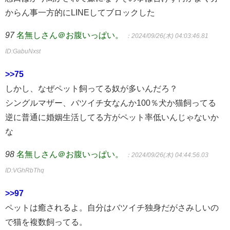
からん事一方的にLINEしてブロックした
97
名無しさん＠お腹いっぱい。
：2024/09/26(木) 04:03:46.81
ID:GabuNxst
>>75
しかし、なぜペット飼ってる奴が多いんだろ？
シングルマザー、バツイチ女なんか100％犬か猫飼ってる
逆に普通に婚姻生活してる方がペット率低いんじゃないか
な
98
名無しさん＠お腹いっぱい。
：2024/09/26(木) 04:44:56.03
ID:VGhRbThq
>>97
ペットは癒されるよ。自分はバツイチ独身だがさみしいの
で猫を複数飼ってる。