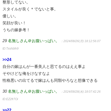
整形してない。
スタイルが良く＊でないと事。
優しい。
笑顔が良い！
うちの嫁参考！
29
名無しさん＠お腹いっぱい。
：2024/08/26(月) 18:12:56.07
ID:Txshbfn9
>>24
自分の嫁はんが一番美人と思てるのはええ事よ
そやけどな俺をけなすなよ
性格悪いの出てるで嫁はんも同類やろなと想像できる
30
名無しさん＠お腹いっぱい。
：2024/08/28(水) 18:07:42.26
ID:EZ2fr7Oi
>>22