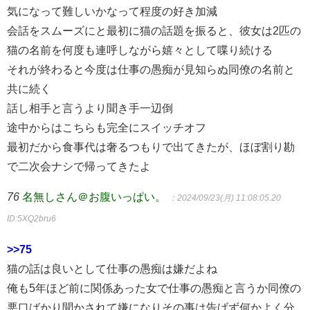
気になって難しいかなって程度の好き加減
会話をスムーズにと最初に猫の話題を振ると、彼女は2匹の
猫の名前を何度も連呼しながら嬉々として喋り続ける
それが終わると今度は仕事の愚痴が見知らぬ同僚の名前と
共に続く
話し相手と言うより聞き手一辺倒
途中からはこちらも完全にスイッチオフ
最初だから食事代は奢るつもりで出てきたが、ほぼ割り勘
で二次会ナシで帰ってきたよ
76
名無しさん＠お腹いっぱい。
：2024/09/23(月) 11:08:05.20
ID:5XQ2bru6
>>75
猫の話は良いとして仕事の愚痴は嫌だよね
俺も5年ほど前に関係あった女で仕事の愚痴と言うか同僚の
悪口ばかり聞かされて嫌になりその事は告げず何かよく分