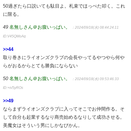
50過ぎたら口説いても駄目よ。札束でほっぺた叩く。これ
に限る。
49
名無しさん＠お腹いっぱい。
：2024/09/18(水) 08:44:24.11
ID:V45QMoAq
>>44
取り巻きにライオンズクラブの会長やってるやつやら何や
らがおるからとても勝負にならない
50
名無しさん＠お腹いっぱい。
：2024/09/18(水) 09:53:46.33
ID:+n/5yROs
>>49
ならまずライオンズクラブに入ってそこでお仲間作る。そ
して自分も起業するなり商売始めるなりして成功させる。
美魔女はそういう男にしかなびかん。