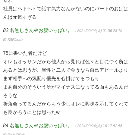
るわ
社員はヘトヘトで話す気力なんかないのにパートのおばは
んは元気すぎる
82
名無しさん＠お腹いっぱい。
：2024/09/24(火) 01:56:28.10
ID:S5EJtndz
75に書いた者だけど
オレもオッサンだから他人から見れば色々と目につく所は
あるとは思うが、異性と二人で会うなら自己アピールより
まず相手への気配り優先を心掛けてるつもり
まあ自分のそういう所がマイナスになってる面もあるんだ
ろうな
折角会ってるんだからもう少しオレに興味を示してくれて
も良かろうにとは思ったw
84
名無しさん＠お腹いっぱい。
：2024/09/24(火) 16:17:52.56