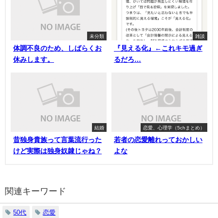
未分類
雑談
体調不良のため、しばらくお
『見える化』←これキモ過ぎ
休みします。
るだろ…
結婚
恋愛、心理学（5chまとめ）
昔独身貴族って言葉流行った
若者の恋愛離れっておかしい
けど実際は独身奴隷じゃね？
よな
関連キーワード
50代
恋愛