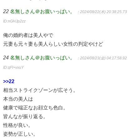
22
名無しさん＠お腹いっぱい。
：2024/08/22(木) 20:38:25.73
ID:nGHJp2zz
俺の婚約者は美人やで
元妻も元々妻も美人らしい女性の判定やけど
24
名無しさん＠お腹いっぱい。
：2024/08/23(金) 04:17:58.92
ID:qFI+vxuY
>>22
相当ストライクゾーンが広そう。
本当の美人は
健康で端正なお顔立ち色白。
皆んなが振り返る。
性格が良い。
姿勢が正しい。