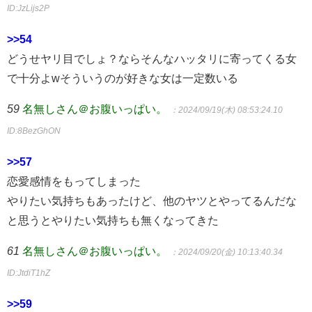
ID:JzLijs2P
>>54
どうせヤリ目でしょ？ならそんなハッタリに寄ってくる女
で十分よwそういうのが好きな女は一定数いる
59
名無しさん＠お腹いっぱい。
：2024/09/19(木) 08:53:24.10
ID:8BezGhON
>>57
恋愛感情をもってしまった
やりたい気持ちもあったけど、他のヤツとやってるんだな
と思うとやりたい気持ちも無くなってきた
61
名無しさん＠お腹いっぱい。
：2024/09/20(金) 10:13:40.34
ID:JtdiT1hZ
>>59