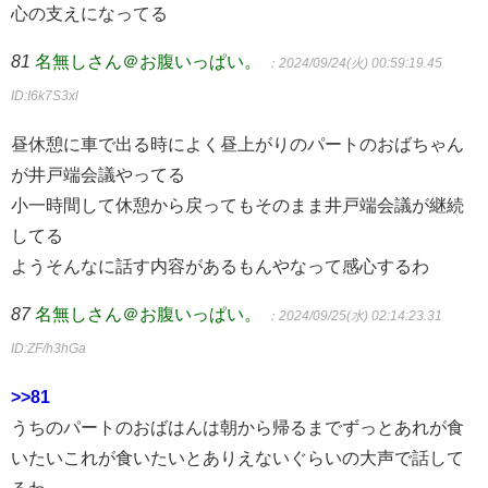
心の支えになってる
81
名無しさん＠お腹いっぱい。
：2024/09/24(火) 00:59:19.45
ID:I6k7S3xl
昼休憩に車で出る時によく昼上がりのパートのおばちゃん
が井戸端会議やってる
小一時間して休憩から戻ってもそのまま井戸端会議が継続
してる
ようそんなに話す内容があるもんやなって感心するわ
87
名無しさん＠お腹いっぱい。
：2024/09/25(水) 02:14:23.31
ID:ZF/h3hGa
>>81
うちのパートのおばはんは朝から帰るまでずっとあれが食
いたいこれが食いたいとありえないぐらいの大声で話して