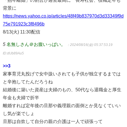
「熟年離婚」の割合が過去最高に 長寿社会、役職定年も
背景に
https://news.yahoo.co.jp/articles/48f49b837970d3d33349f9d
75e791923c3f8496b
8/13(火) 11:30配信
5
名無しさん＠お腹いっぱい。
：2024/08/16(金) 05:37:53.19
ID:dUb89Au5
>>3
家事育児丸投げで女中扱いされても子供が独立するまでは
と辛抱してたんだろうね
結婚後に築いた資産は夫婦のもの、50代なら退職金と厚生
年金も夫婦で折半
離婚すれば定年後の旦那や義理親の面倒とか見なくていい
し気が楽でしょ
旦那は自炊して自分の親の介護は一人で頑張って