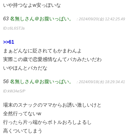
いや持つなよw安っぽいな
63
名無しさん＠お腹いっぱい。
：2024/09/20(金) 12:42:25.49
ID:c6L6STJa
>>61
まぁどんなに貶されてもかまわんよ
実際この歳で恋愛感情なんてバカみたいだわ
いやほんとバカだな
56
名無しさん＠お腹いっぱい。
：2024/09/18(水) 18:29:34.41
ID:kWJAeS/P
場末のスナックのママからお誘い激しいけと
全然行ってないw
行ったら片っ端からボトルおろしよるし
高くついてしまう