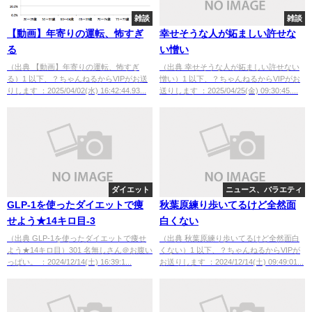
雑談
雑談
【動画】年寄りの運転、怖すぎ
幸せそうな人が妬ましい許せな
る
い憎い
（出典 【動画】年寄りの運転、怖すぎ
（出典 幸せそうな人が妬ましい許せない
る）1 以下、？ちゃんねるからVIPがお送
憎い）1 以下、？ちゃんねるからVIPがお
りします ：2025/04/02(水) 16:42:44.93...
送りします ：2025/04/25(金) 09:30:45....
ダイエット
ニュース、バラエティ
GLP-1を使ったダイエットで痩
秋葉原練り歩いてるけど全然面
せよう★14キロ目-3
白くない
（出典 GLP-1を使ったダイエットで痩せ
（出典 秋葉原練り歩いてるけど全然面白
よう★14キロ目）301 名無しさん＠お腹い
くない）1 以下、？ちゃんねるからVIPが
っぱい。 ：2024/12/14(土) 16:39:1...
お送りします ：2024/12/14(土) 09:49:01...