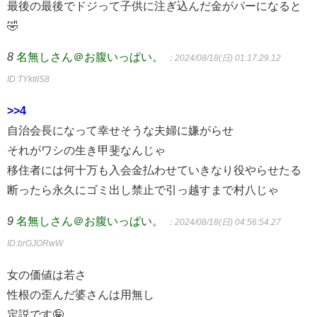
最後の最後でドジって子供に注ぎ込んだ金がパーになると
🤣
8
名無しさん＠お腹いっぱい。
：2024/08/18(日) 01:17:29.12
ID:TYktlIS8
>>4
自治会長になって幸せそうな夫婦に嫌がらせ
それがワシの生き甲斐なんじゃ
移住者には何十万も入会金払わせていきなり役やらせたる
断ったら永久にゴミ出し禁止で引っ越すまで村八じゃ
9
名無しさん＠お腹いっぱい。
：2024/08/18(日) 04:56:54.27
ID:brGJORwW
女の価値は若さ
性根の歪んだ婆さんは用無し
定説です🤪