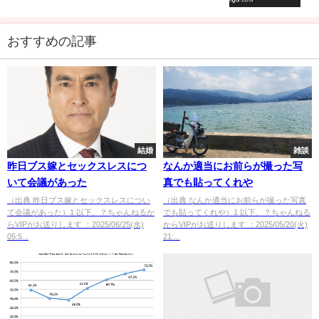
おすすめの記事
結婚
雑談
昨日ブス嫁とセックスレスにつ
なんか適当にお前らが撮った写
いて会議があった
真でも貼ってくれや
（出典 昨日ブス嫁とセックスレスについ
（出典 なんか適当にお前らが撮った写真
て会議があった）1 以下、？ちゃんねるか
でも貼ってくれや）1 以下、？ちゃんねる
らVIPがお送りします ：2025/06/25(水)
からVIPがお送りします ：2025/05/20(火)
05:5...
21:...