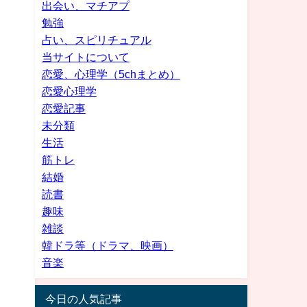
出会い、マチアプ
勉強
占い、スピリチュアル
当サイトについて
恋愛、心理学（5chまとめ）
恋愛心理学
恋愛記事
未分類
生活
筋トレ
結婚
読書
趣味
雑談
韓ドラ等（ドラマ、映画）
音楽
今日の人気記事