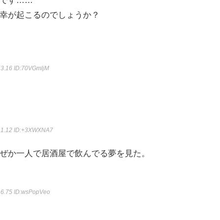
幸が起こるのでしょうか？
53.16
ID:70VGmljM
11.12
ID:+3XWXNA7
ぜか一人で居酒屋で飲んでる夢を見た。
46.75
ID:wsPopVeo