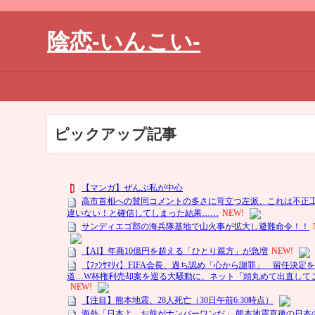
陰恋-いんこい-
ピックアップ記事