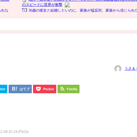
うさ＆
tter
はてブ
Pocket
Feedly
32.98
ID:18JFbiZa