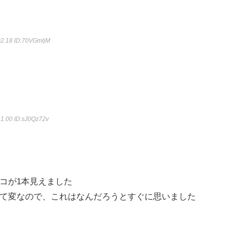
02.18
ID:70VGmljM
11.00
ID:sJ0Qz72v
コが1本見えました
て変なので、これはなんだろうとすぐに思いました