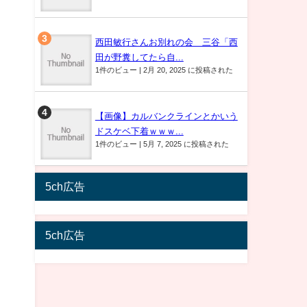
西田敏行さんお別れの会 三谷「西
田が野糞してたら自...
1件のビュー
|
2月 20, 2025 に投稿された
【画像】カルバンクラインとかいう
ドスケベ下着ｗｗｗ...
1件のビュー
|
5月 7, 2025 に投稿された
5ch広告
5ch広告