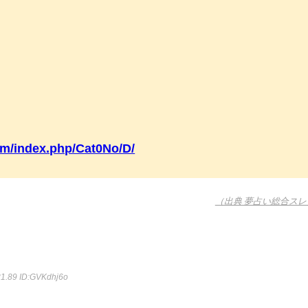
/m/index.php/Cat0No/D/
（出典 夢占い総合スレ
31.89
ID:GVKdhj6o