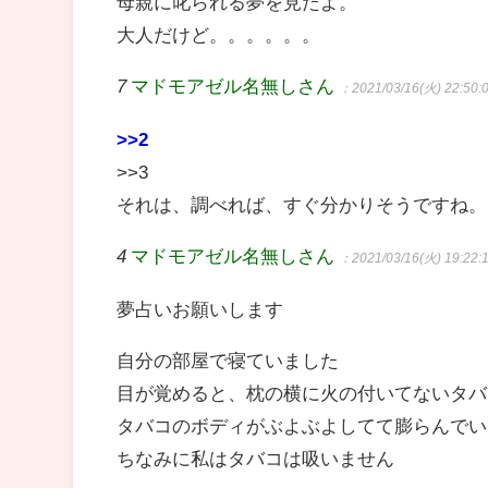
母親に叱られる夢を見たよ。
大人だけど。。。。。。
7
マドモアゼル名無しさん
：2021/03/16(火) 22:50:
>>2
>>3
それは、調べれば、すぐ分かりそうですね。
4
マドモアゼル名無しさん
：2021/03/16(火) 19:22:
夢占いお願いします
自分の部屋で寝ていました
目が覚めると、枕の横に火の付いてないタバ
タバコのボディがぶよぶよしてて膨らんでい
ちなみに私はタバコは吸いません