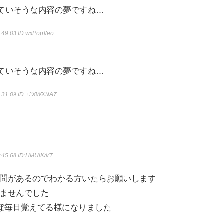
っていそうな内容の夢ですね…
:49.03
ID:wsPopVeo
っていそうな内容の夢ですね…
:31.09
ID:+3XWXNA7
:45.68
ID:HMUiK/VT
問があるのでわかる方いたらお願いします
ませんでした
ほぼ毎日覚えてる様になりました