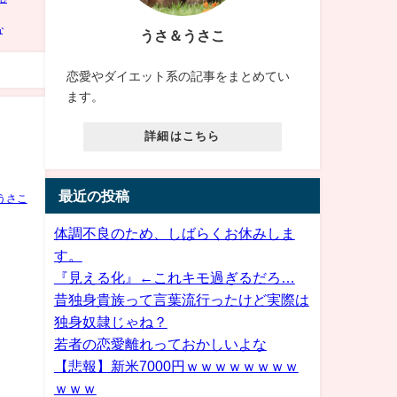
うさ＆うさこ
恋愛やダイエット系の記事をまとめてい
ます。
詳細はこちら
最近の投稿
うさこ
体調不良のため、しばらくお休みしま
す。
『見える化』←これキモ過ぎるだろ…
昔独身貴族って言葉流行ったけど実際は
独身奴隷じゃね？
若者の恋愛離れっておかしいよな
【悲報】新米7000円ｗｗｗｗｗｗｗｗ
ｗｗｗ